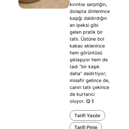
kırıntısı serptiğin,
dolapta dinlenince
kaşığı daldırdığın
an ipeksi gibi
gelen pratik bir
tatlı. Üstüne bol
kakao eklenince
hem görüntüsü
şıklaşıyor hem de
tadı “bir kaşık
daha” dedirtiyor;
misafir gelince de,
canın tatlı çekince
de kurtarıcı
oluyor. 😋🥄
Tarifi Yazdır
Tarifi Pinle