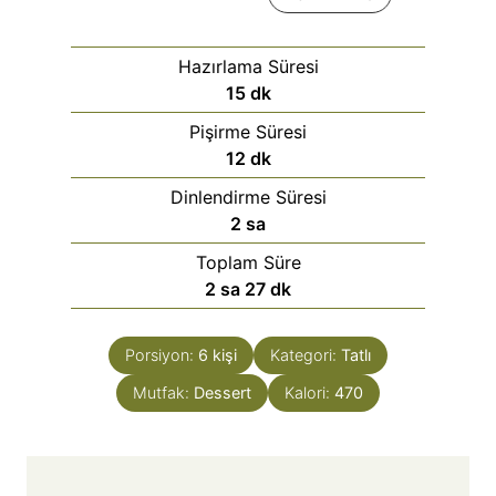
Hazırlama Süresi
15
dk
Pişirme Süresi
12
dk
Dinlendirme Süresi
2
sa
Toplam Süre
2
sa
27
dk
Porsiyon:
6
kişi
Kategori:
Tatlı
Mutfak:
Dessert
Kalori:
470