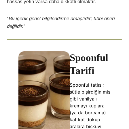
hassasiyetin varsa daha dikkatli olmaktır.
“
Bu içerik genel bilgilendirme amaçlıdır; tıbbi öneri
değildir.
”
Spoonful
Tarifi
Spoonful tatlısı;
sütle pişirdiğin mis
gibi vanilyalı
kremayı kuplara
(ya da borcama)
kat kat döküp
aralara bisküvi