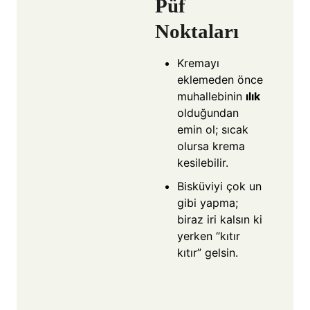
Püf
Noktaları
Kremayı
eklemeden önce
muhallebinin
ılık
olduğundan
emin ol; sıcak
olursa krema
kesilebilir.
Bisküviyi çok un
gibi yapma;
biraz iri kalsın ki
yerken “kıtır
kıtır” gelsin.