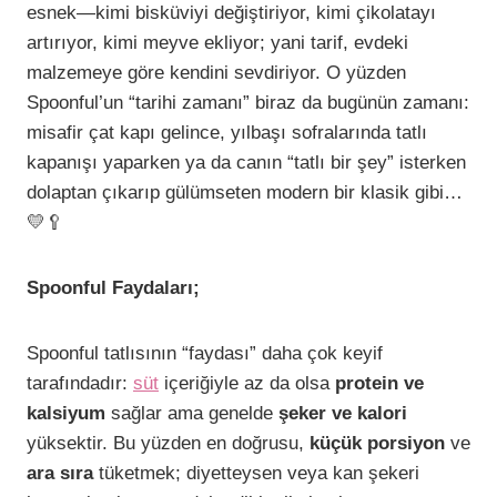
esnek—kimi bisküviyi değiştiriyor, kimi çikolatayı
artırıyor, kimi meyve ekliyor; yani tarif, evdeki
malzemeye göre kendini sevdiriyor. O yüzden
Spoonful’un “tarihi zamanı” biraz da bugünün zamanı:
misafir çat kapı gelince, yılbaşı sofralarında tatlı
kapanışı yaparken ya da canın “tatlı bir şey” isterken
dolaptan çıkarıp gülümseten modern bir klasik gibi…
💛🥄
Spoonful Faydaları;
Spoonful tatlısının “faydası” daha çok keyif
tarafındadır:
süt
içeriğiyle az da olsa
protein ve
kalsiyum
sağlar ama genelde
şeker ve kalori
yüksektir. Bu yüzden en doğrusu,
küçük porsiyon
ve
ara sıra
tüketmek; diyetteysen veya kan şekeri