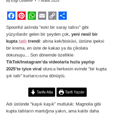
By
Ezgi Özdemir
7 Aralık 2025
F
P
W
E
C
S
Spoonful aslında “eski bir saray tatlısı” gibi
a
i
h
m
o
h
yüzyıllardır gelen bir şeyden çok,
yeni nesil bir
c
n
a
a
p
a
kupta
tatlı
trendi
: altına kek/bisküvi, üstüne ipeksi
e
t
t
i
y
r
bir krema, en üste de kakao ya da çikolata
b
e
s
l
L
e
dokunuşu… Son dönemde özellikle
TikTok/Instagram’da videolarla hızla yayılıp
o
r
A
i
2025’te iyice viral
olunca herkesin evinde “bir kupta
o
e
p
n
şık tatlı” kurtarıcısına dönüştü.
k
s
p
k
t
Tarife Atla
Tarifi Yazdır
Adı üstünde “kaşık kaşık” mutluluk: Magnolia gibi
kupta tatlıların mantığına yakın, ama kalıbı daha