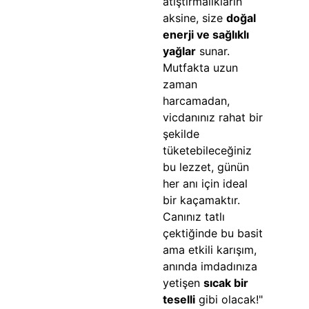
atıştırmalıkların
aksine, size
doğal
enerji ve sağlıklı
yağlar
sunar.
Mutfakta uzun
zaman
harcamadan,
vicdanınız rahat bir
şekilde
tüketebileceğiniz
bu lezzet, günün
her anı için ideal
bir kaçamaktır.
Canınız tatlı
çektiğinde bu basit
ama etkili karışım,
anında imdadınıza
yetişen
sıcak bir
teselli
gibi olacak!"