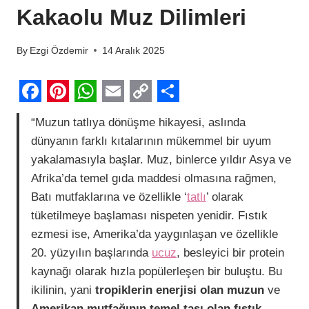
Kakaolu Muz Dilimleri
By
Ezgi Özdemir
14 Aralık 2025
F
P
W
E
C
S
“Muzun tatlıya dönüşme hikayesi, aslında
a
i
h
m
o
h
dünyanın farklı kıtalarının mükemmel bir uyum
c
n
a
a
p
a
yakalamasıyla başlar. Muz, binlerce yıldır Asya ve
e
t
t
i
y
r
Afrika’da temel gıda maddesi olmasına rağmen,
b
e
s
l
L
e
Batı mutfaklarına ve özellikle ‘
tatlı
’ olarak
tüketilmeye başlaması nispeten yenidir. Fıstık
o
r
A
i
ezmesi ise, Amerika’da yaygınlaşan ve özellikle
o
e
p
n
20. yüzyılın başlarında
ucuz
, besleyici bir protein
k
s
p
k
kaynağı olarak hızla popülerleşen bir buluştu. Bu
t
ikilinin, yani
tropiklerin enerjisi olan muzun
ve
Amerikan mutfağının temel taşı olan fıstık