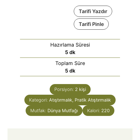
Tarifi Yazdır
Tarifi Pinle
Hazırlama Süresi
5
dk
Toplam Süre
5
dk
Porsiyon:
2
kişi
Kategori:
Atıştırmalık, Pratik Atıştırmalık
Mutfak:
Dünya Mutfağı
Kalori:
220