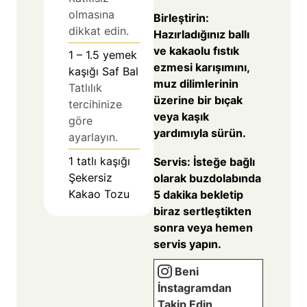
olmasına
Birleştirin:
dikkat edin.
Hazırladığınız ballı
ve kakaolu fıstık
1 – 1.5
yemek
ezmesi karışımını,
kaşığı Saf Bal
muz dilimlerinin
Tatlılık
üzerine bir bıçak
tercihinize
veya kaşık
göre
yardımıyla sürün.
ayarlayın.
1
tatlı kaşığı
Servis: İsteğe bağlı
Şekersiz
olarak buzdolabında
Kakao Tozu
5 dakika bekletip
biraz sertleştikten
sonra veya hemen
servis yapın.
Beni
İnstagramdan
Takip Edin