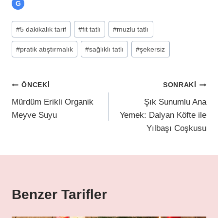
G
#
5 dakikalık tarif
#
fit tatlı
#
muzlu tatlı
#
pratik atıştırmalık
#
sağlıklı tatlı
#
şekersiz
ÖNCEKI
SONRAKI
Mürdüm Erikli Organik
Şık Sunumlu Ana
Meyve Suyu
Yemek: Dalyan Köfte ile
Yılbaşı Coşkusu
Benzer Tarifler