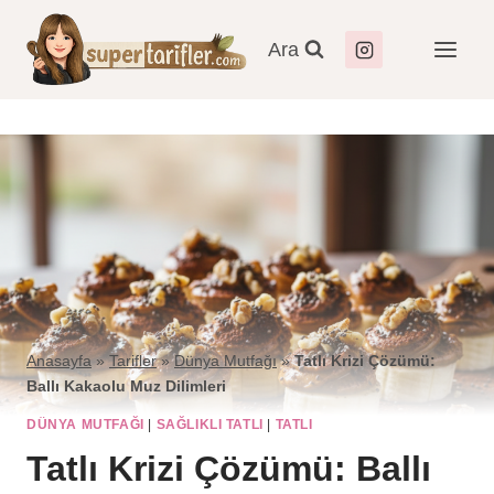
Ara
Anasayfa
»
Tarifler
»
Dünya Mutfağı
»
Tatlı Krizi Çözümü:
Ballı Kakaolu Muz Dilimleri
DÜNYA MUTFAĞI
|
SAĞLIKLI TATLI
|
TATLI
Tatlı Krizi Çözümü: Ballı