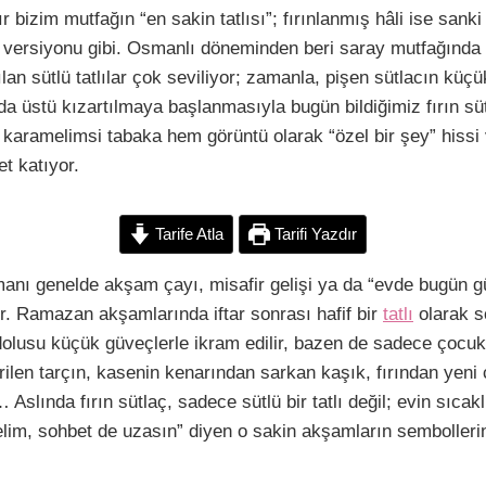
C
S
r bizim mutfağın “en sakin tatlısı”; fırınlanmış hâli ise sank
o
h
 versiyonu gibi. Osmanlı döneminden beri saray mutfağında 
p
a
pılan sütlü tatlılar çok seviliyor; zamanla, pişen sütlacın kü
y
r
arda üstü kızartılmaya başlanmasıyla bugün bildiğimiz fırın sü
L
e
 karamelimsi tabaka hem görüntü olarak “özel bir şey” hissi 
et katıyor.
n
Tarife Atla
Tarifi Yazdır
k
manı genelde akşam çayı, misafir gelişi ya da “evde bugün g
r. Ramazan akşamlarında iftar sonrası hafif bir
tatlı
olarak s
 dolusu küçük güveçlerle ikram edilir, bazen de sadece çocukl
tirilen tarçın, kasenin kenarından sarkan kaşık, fırından yeni
 Aslında fırın sütlaç, sadece sütlü bir tatlı değil; evin sıcak
elim, sohbet de uzasın” diyen o sakin akşamların sembolleri