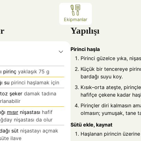
Ekipmanlar
r
Yapılışı
Pirinci haşla
Pirinci güzelce yıka, nişas
Küçük bir tencereye pirinc
 pirinç
yaklaşık 75 g
bardağı suyu koy.
ı su
pirinci haşlamak için
Kısık–orta ateşte, pirinç
 toz şeker
damak tadına
hafifçe çekene kadar haşl
lanabilir
Pirinçler diri kalmasın a
ığı
mısır
nişastası
hafif
olmasın; yumuşak, tane t
ğday nişastası da olur
Sütü ekle, kaynat
dağı süt
nişastayı açmak
Haşlanan pirincin üzerine 1
süte ilave