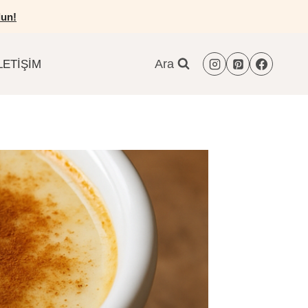
un!
Ara
LETIŞIM