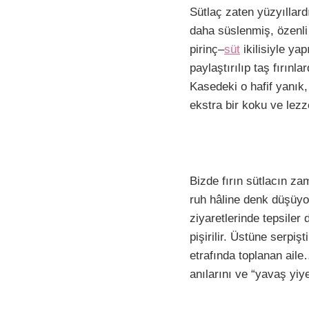
F
P
W
E
Sütlaç zaten yüzyıllardı
a
i
h
m
daha süslenmiş, özenli
c
n
a
a
pirinç–
süt
ikilisiyle ya
e
t
t
i
paylaştırılıp taş fırınl
b
e
s
l
Kasedeki o hafif yanık,
ekstra bir koku ve lezz
o
r
A
i
o
e
p
k
s
p
t
Bizde fırın sütlacın za
ruh hâline denk düşüyo
ziyaretlerinde tepsiler
pişirilir. Üstüne serpiş
etrafında toplanan aile…
anılarını ve “yavaş yiy