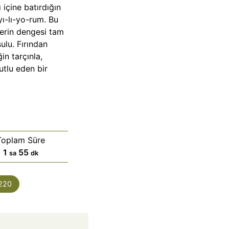
 içine batırdığın
yı-lı-yo-rum. Bu
kerin dengesi tam
ulu. Fırından
in tarçınla,
tlu eden bir
Toplam Süre
s
d
1
55
sa
dk
a
a
a
k
220
t
i
k
a