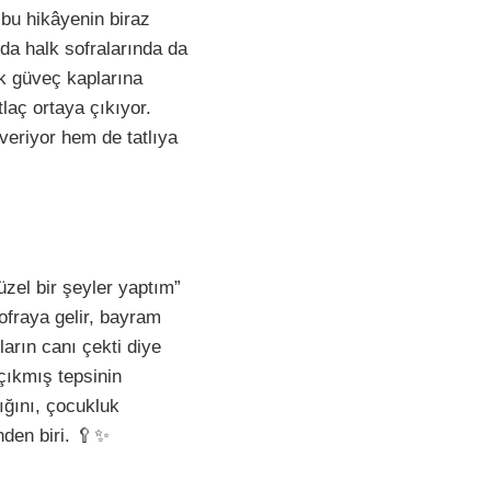
i bu hikâyenin biraz
da halk sofralarında da
çük güveç kaplarına
tlaç ortaya çıkıyor.
veriyor hem de tatlıya
üzel bir şeyler yaptım”
ofraya gelir, bayram
arın canı çekti diye
 çıkmış tepsinin
lığını, çocukluk
nden biri. 🥄✨