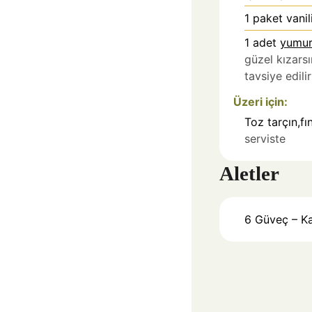
1
paket vanil
1
adet
yumur
güzel kızarsı
tavsiye edilir
Üzeri için:
Toz tarçın,f
serviste
Aletler
6 Güveç – K