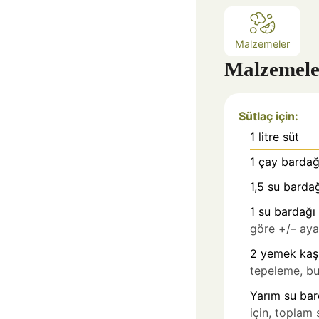
Malzemeler
Malzemele
Sütlaç için:
1
litre
süt
1
çay bardağı
1,5
su bardağ
1
su bardağı
göre +/– ayar
2
yemek kaş
tepeleme, bu
Yarım su bar
için, toplam 