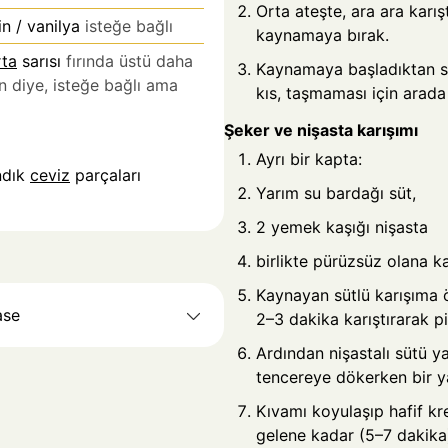
Orta ateşte, ara ara karış
in / vanilya
isteğe bağlı
kaynamaya bırak.
ta
sarısı
fırında üstü daha
Kaynamaya başladıktan so
n diye, isteğe bağlı ama
kıs, taşmaması için arada 
Şeker ve nişasta karışımı
Ayrı bir kapta:
ındık
ceviz
parçaları
Yarım su bardağı süt,
2 yemek kaşığı nişasta
birlikte pürüzsüz olana ka
Kaynayan sütlü karışıma ö
ase
2–3 dakika karıştırarak piş
Ardından nişastalı sütü 
tencereye dökerken bir ya
Kıvamı koyulaşıp hafif kr
gelene kadar (5–7 dakika)