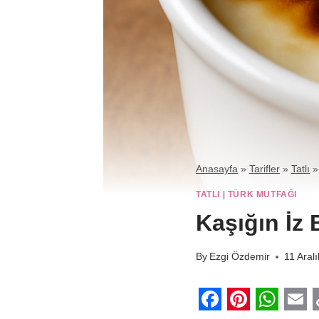
Anasayfa
»
Tarifler
»
Tatlı
TATLI
|
TÜRK MUTFAĞI
Kaşığın İz B
By
Ezgi Özdemir
11 Aral