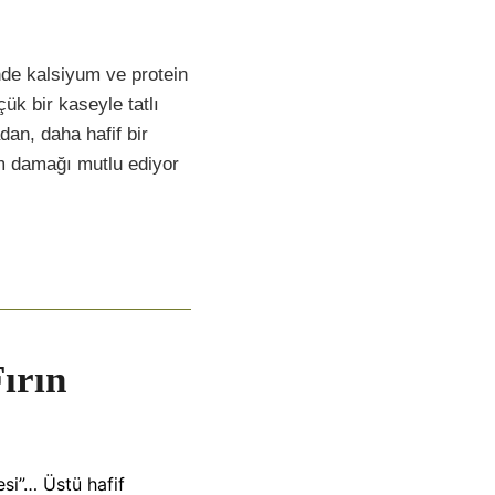
inde kalsiyum ve protein
ük bir kaseyle tatlı
dan, daha hafif bir
em damağı mutlu ediyor
Fırın
esi”… Üstü hafif