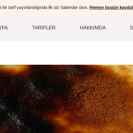
i bir tarif yayınlandığında ilk siz haberdar olun.
Hemen bugün kaydol
YFA
TARIFLER
HAKKIMDA
İ