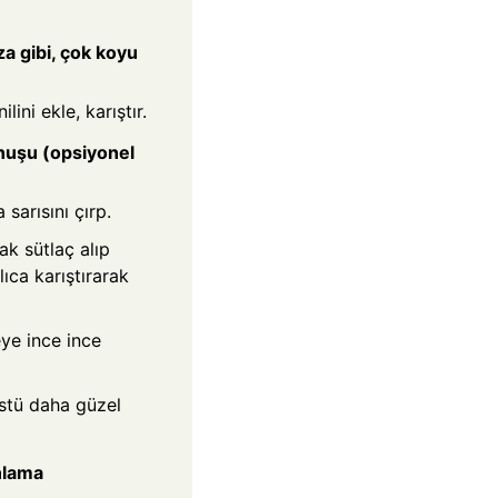
a gibi, çok koyu
ini ekle, karıştır.
unuşu (opsiyonel
sarısını çırp.
k sütlaç alıp
lıca karıştırarak
ye ince ince
üstü daha güzel
nlama