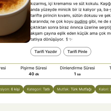
kızarmış, içi kremamsı ve süt kokulu. Kaşığı
anda yüzeyde minicik bir iz kalıyor ya, ba-
tarifte pirincin kıvamı, sütün dokusu ve şe
kararında; ne çok koyu
puding
gibi, ne de s
çıktıktan sonra biraz ılınınca üzerine serptiğ
akşam çayına eşlik eden küçük ama çok mu
tatlıya dönüşüyor. 🥄✨
Tarifi Yazdır
Tarifi Pinle
esi
Pişirme Süresi
Dinlendirme Süresi
d
s
40
1
dk
sa
a
a
k
a
siyon:
6
kişi
Kategori:
Tatlı
Mutfak:
Türk Mutfağı
Kalori:
i
t
k
a