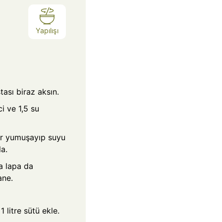
Yapılışı
tası biraz aksın.
i ve 1,5 su
ler yumuşayıp suyu
a.
ma lapa da
ane.
 litre sütü ekle.