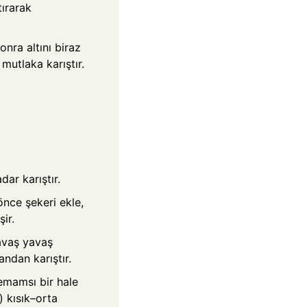
tırarak
nra altını biraz
mutlaka karıştır.
dar karıştır.
nce şekeri ekle,
ir.
yavaş yavaş
ndan karıştır.
emamsı bir hale
 kısık–orta