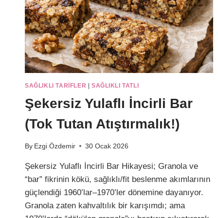
SAĞLIKLI TARIFLER
|
SAĞLIKLI TATLI
Şekersiz Yulaflı İncirli Bar
(Tok Tutan Atıştırmalık!)
By
Ezgi Özdemir
30 Ocak 2026
Şekersiz Yulaflı İncirli Bar Hikayesi; Granola ve
“bar” fikrinin kökü, sağlıklı/fit beslenme akımlarının
güçlendiği 1960’lar–1970’ler dönemine dayanıyor.
Granola zaten kahvaltılık bir karışımdı; ama