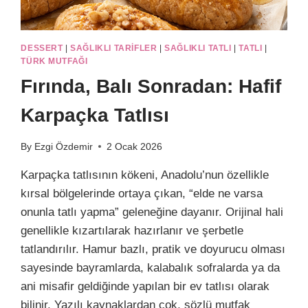
DESSERT
|
SAĞLIKLI TARIFLER
|
SAĞLIKLI TATLI
|
TATLI
|
TÜRK MUTFAĞI
Fırında, Balı Sonradan: Hafif
Karpaçka Tatlısı
By
Ezgi Özdemir
2 Ocak 2026
Karpaçka tatlısının kökeni, Anadolu’nun özellikle
kırsal bölgelerinde ortaya çıkan, “elde ne varsa
onunla tatlı yapma” geleneğine dayanır. Orijinal hali
genellikle kızartılarak hazırlanır ve şerbetle
tatlandırılır. Hamur bazlı, pratik ve doyurucu olması
sayesinde bayramlarda, kalabalık sofralarda ya da
ani misafir geldiğinde yapılan bir ev tatlısı olarak
bilinir. Yazılı kaynaklardan çok, sözlü mutfak