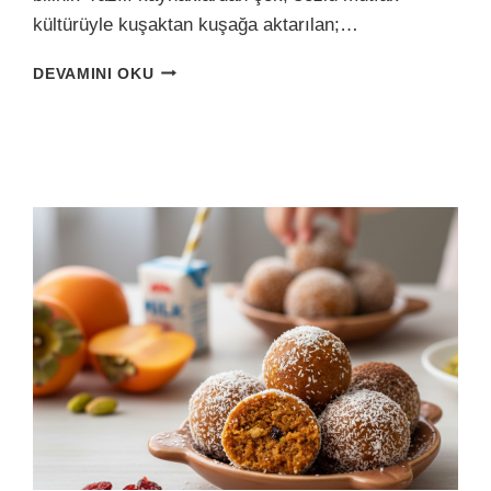
kültürüyle kuşaktan kuşağa aktarılan;…
FIRINDA,
DEVAMINI OKU
BALI
SONRADAN:
HAFIF
KARPAÇKA
TATLISI