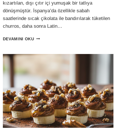
kızartılan, dışı çıtır içi yumuşak bir tatlıya
dönüşmüştür. İspanya’da özellikle sabah
saatlerinde sıcak çikolata ile bandırılarak tüketilen
churros, daha sonra Latin…
GLUTENSIZ,
DEVAMINI OKU
KIZARTMASIZ
VE
ŞEKERSIZ:
FIRINDA
TAHIN–
PEKMEZLI
HAMUR
ÇUBUKLARI