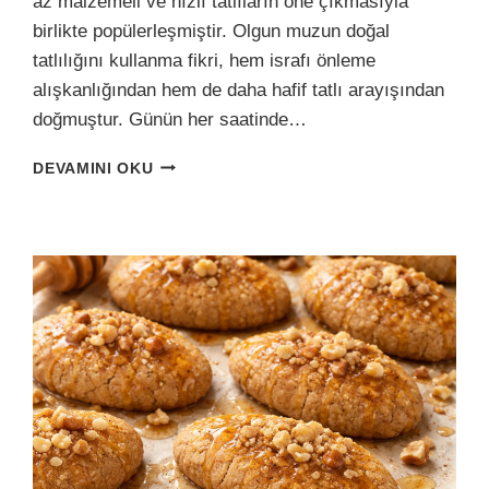
az malzemeli ve hızlı tatlıların öne çıkmasıyla
birlikte popülerleşmiştir. Olgun muzun doğal
tatlılığını kullanma fikri, hem israfı önleme
alışkanlığından hem de daha hafif tatlı arayışından
doğmuştur. Günün her saatinde…
5
DEVAMINI OKU
DAKIKALIK
MUZLU
KAKAO
PUDING