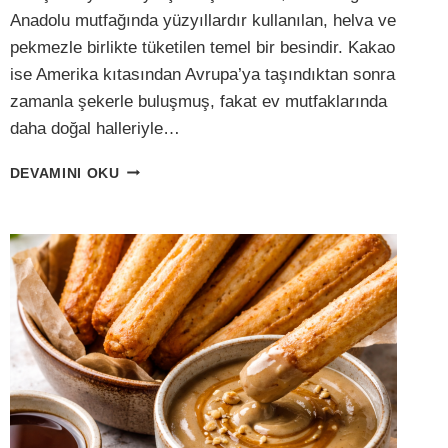
Anadolu mutfağında yüzyıllardır kullanılan, helva ve
pekmezle birlikte tüketilen temel bir besindir. Kakao
ise Amerika kıtasından Avrupa’ya taşındıktan sonra
zamanla şekerle buluşmuş, fakat ev mutfaklarında
daha doğal halleriyle…
EVDE
DEVAMINI OKU
DOĞAL
ÇIKOLATA:
TAHIN,
KAKAO
VE
BAL