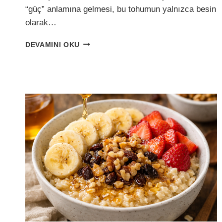
“güç” anlamına gelmesi, bu tohumun yalnızca besin
olarak…
ŞEKERSIZ,
DEVAMINI OKU
TOK
TUTAN,
DOĞAL:
KEÇIBOYNUZLU
CENNET
HURMALI
CHIA
PUDING