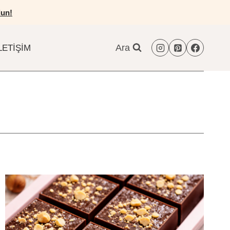
un!
Ara
LETIŞIM