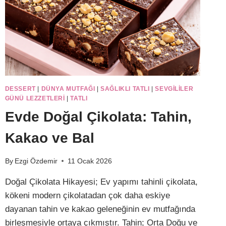
DESSERT
|
DÜNYA MUTFAĞI
|
SAĞLIKLI TATLI
|
SEVGILILER
GÜNÜ LEZZETLERI
|
TATLI
Evde Doğal Çikolata: Tahin,
Kakao ve Bal
By
Ezgi Özdemir
11 Ocak 2026
Doğal Çikolata Hikayesi; Ev yapımı tahinli çikolata,
kökeni modern çikolatadan çok daha eskiye
dayanan tahin ve kakao geleneğinin ev mutfağında
birleşmesiyle ortaya çıkmıştır. Tahin; Orta Doğu ve