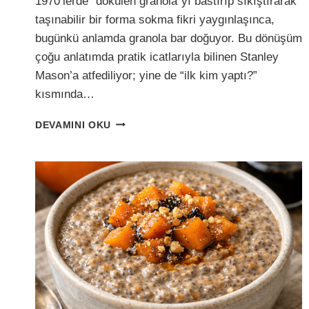
1970’lerde “dökülen granola”yı bastırıp sıkıştırarak
taşınabilir bir forma sokma fikri yaygınlaşınca,
bugünkü anlamda granola bar doğuyor. Bu dönüşüm
çoğu anlatımda pratik icatlarıyla bilinen Stanley
Mason’a atfediliyor; yine de “ilk kim yaptı?”
kısmında…
ŞEKERSIZ
DEVAMINI OKU
YULAFLI
İNCIRLI
BAR
(TOK
TUTAN
ATIŞTIRMALIK!)