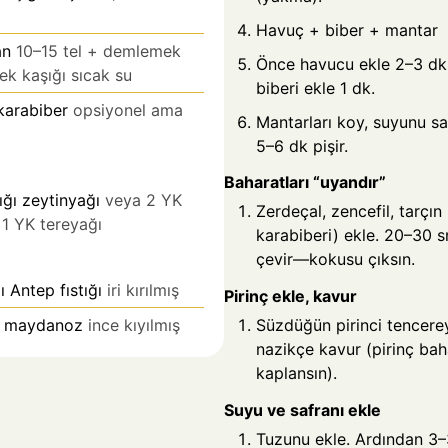
Havuç + biber + mantar
an
10–15 tel + demlemek
Önce havucu ekle 2–3 dk 
ek kaşığı sıcak su
biberi ekle 1 dk.
karabiber
opsiyonel ama
Mantarları koy, suyunu s
5–6 dk pişir.
Baharatları “uyandır”
ğı zeytinyağı
veya 2 YK
Zerdeçal, zencefil, tarçın
 1 YK tereyağı
karabiberi) ekle. 20–30 sn
çevir—kokusu çıksın.
 Antep fıstığı
iri kırılmış
Pirinç ekle, kavur
t maydanoz
ince kıyılmış
Süzdüğün pirinci tencere
nazikçe kavur (pirinç bah
kaplansın).
Suyu ve safranı ekle
Tuzunu ekle. Ardından 3–