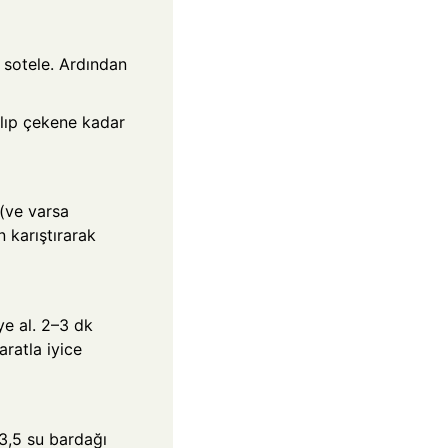
sotele. Ardından
alıp çekene kadar
 (ve varsa
 karıştırarak
ye al. 2–3 dk
aratla iyice
3,5 su bardağı