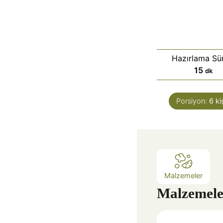
Hazırlama Sür
d
15
dk
a
k
Porsiyon:
6
ki
i
k
a
Malzemeler
Malzemele