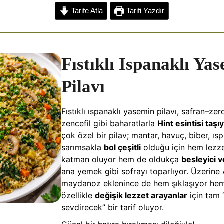
C
S
Tarife Atla
Tarifi Yazdır
o
h
p
a
y
r
Fıstıklı Ispanaklı Ya
L
e
Pilavı
n
k
Fıstıklı ıspanaklı yasemin pilavı, safran–ze
zencefil gibi baharatlarla
Hint esintisi taşı
çok özel bir
pilav
;
mantar
, havuç, biber,
ıs
sarımsakla
bol çeşitli
olduğu için hem lezz
katman oluyor hem de oldukça
besleyici 
ana yemek gibi sofrayı toparlıyor. Üzerine 
maydanoz eklenince de hem şıklaşıyor hem 
özellikle
değişik lezzet arayanlar
için tam 
sevdirecek” bir tarif oluyor.