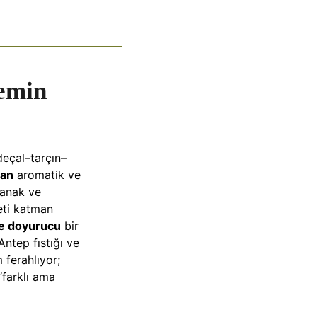
semin
rdeçal–tarçın–
yan
aromatik ve
panak
ve
eti katman
ve doyurucu
bir
Antep fıstığı ve
ferahlıyor;
“farklı ama