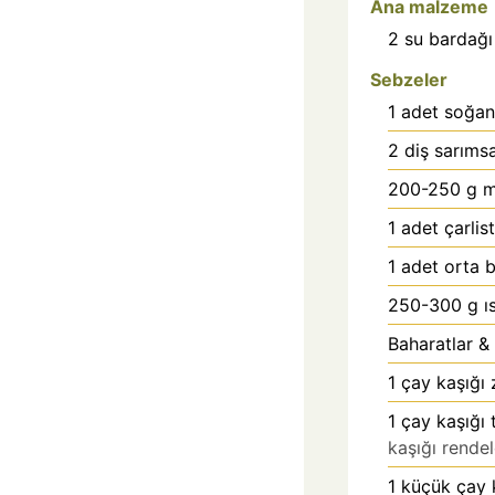
Ana malzeme
2
su bardağı
Sebzeler
1
adet soğan
2
diş
sarıms
200-250
g m
1
adet çarlis
1
adet orta 
250-300
g ı
Baharatlar &
1
çay kaşığı
1
çay kaşığı
kaşığı rende
1
küçük çay k