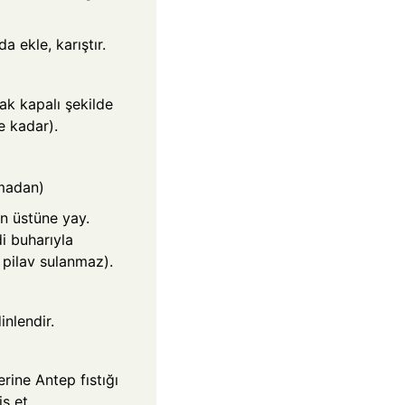
a ekle, karıştır.
ak kapalı şekilde
e kadar).
madan)
ın üstüne yay.
i buharıyla
, pilav sulanmaz).
inlendir.
erine Antep fıstığı
s et.