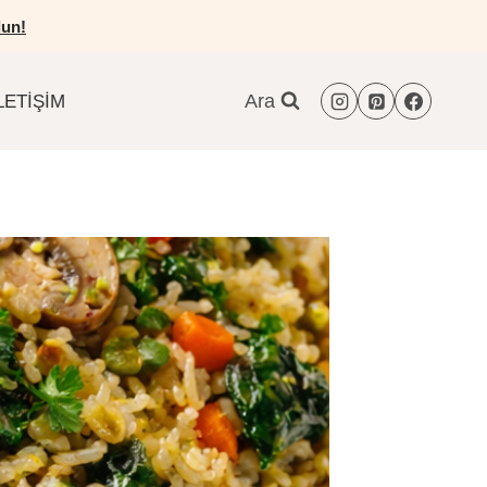
un!
Ara
LETIŞIM