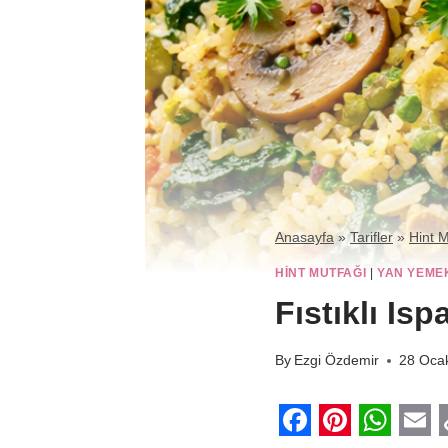
Anasayfa
»
Tarifler
»
Hint M
HINT MUTFAĞI
|
YAN YEME
Fıstıklı Is
By
Ezgi Özdemir
28 Oca