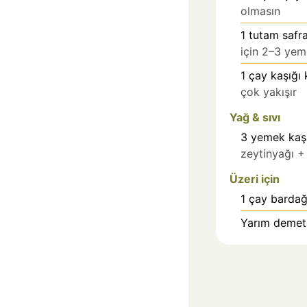
olmasın
1
tutam
safr
için 2–3 yem
1
çay kaşığı
çok yakışır
Yağ & sıvı
3
yemek kaşı
zeytinyağı +
Üzeri için
1
çay bardağı
Yarım deme