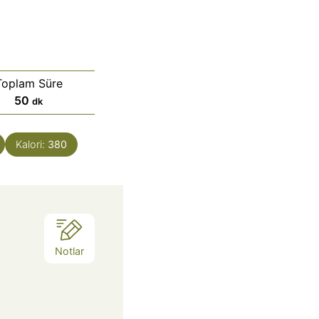
Toplam Süre
d
50
dk
a
k
Kalori:
380
i
k
a
Notlar