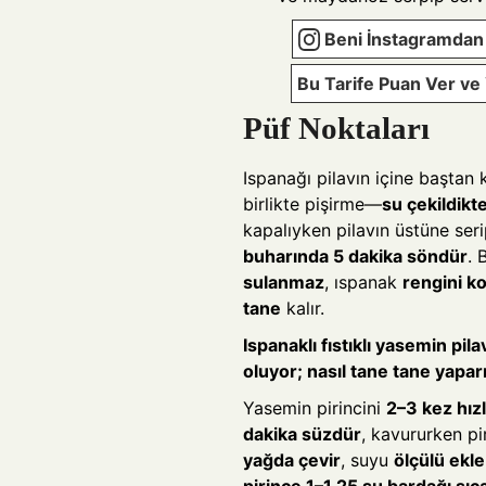
Beni İnstagramdan 
Bu Tarife Puan Ver v
Püf Noktaları
Ispanağı pilavın içine baştan
birlikte pişirme—
su çekildikt
kapalıyken pilavın üstüne ser
buharında 5 dakika söndür
. 
sulanmaz
, ıspanak
rengini k
tane
kalır.
Ispanaklı fıstıklı yasemin pil
oluyor; nasıl tane tane yapa
Yasemin pirincini
2–3 kez hızl
dakika süzdür
, kavururken pi
yağda çevir
, suyu
ölçülü ekle