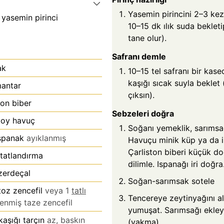
Yasemin pirincini 2–3 kez
 yasemin pirinci
10–15 dk ılık suda beklet
tane olur).
Safranı demle
ak
10–15 tel safranı bir ka
kaşığı sıcak suyla beklet
antar
çıksın).
ton biber
Sebzeleri doğra
boy havuç
Soğanı yemeklik, sarımsağ
spanak
ayıklanmış
Havuçu minik küp ya da i
Çarliston biberi küçük do
 tatlandırma
dilimle. Ispanağı iri doğra
zerdeçal
Soğan-sarımsak sotele
toz zencefil
veya 1
tatlı
Tencereye zeytinyağını a
lenmiş taze zencefil
yumuşat. Sarımsağı ekley
aşığı tarçın
az, baskın
(yakma).