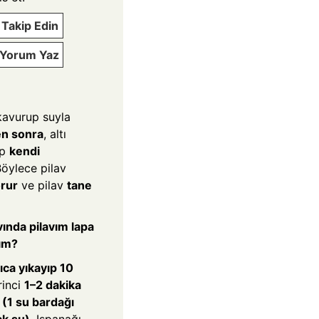
Takip Edin
e Yorum Yaz
 kavurup suyla
en sonra
, altı
ip
kendi
Böylece pilav
orur
ve pilav
tane
avında pilavım lapa
rım?
ıca yıkayıp 10
rinci
1–2 dakika
 (1 su bardağı