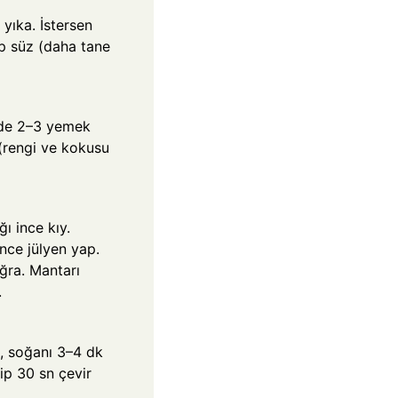
 yıka. İstersen
ip süz (daha tane
sede 2–3 yemek
 (rengi ve kokusu
ı ince kıy.
nce jülyen yap.
ğra. Mantarı
.
l, soğanı 3–4 dk
ip 30 sn çevir