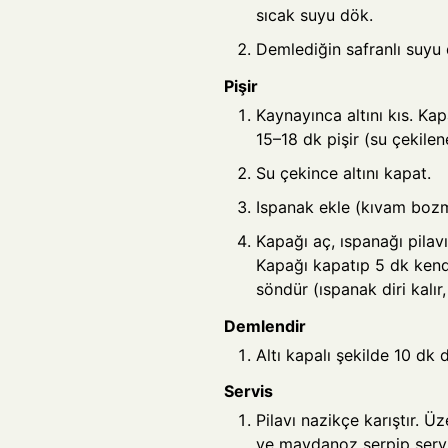
sıcak suyu dök.
Demlediğin safranlı suyu d
Pişir
Kaynayınca altını kıs. Kap
15–18 dk pişir (su çekilen
Su çekince altını kapat.
Ispanak ekle (kıvam boz
Kapağı aç, ıspanağı pilav
Kapağı kapatıp 5 dk kend
söndür (ıspanak diri kalır
Demlendir
Altı kapalı şekilde 10 dk d
Servis
Pilavı nazikçe karıştır. Üz
ve maydanoz serpip servi