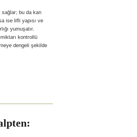
t
sağlar; bu da kan
ise lifli yapısı ve
rlığı yumuşatır.
miktarı kontrollü
nmeye dengeli şekilde
lpten:
ı