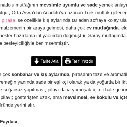
C
S
Anadolu mutfağının
mevsimle uyumlu ve sade
yemek anlayı
o
h
Bulgur, Orta Asya’dan Anadolu’ya uzanan Türk mutfak geleneğ
p
a
;
pırasa
ise özellikle kış aylarında tarladan sofraya kolay ulaş
y
r
 malzemenin bir araya gelmesi, daha çok
ev mutfağında
, e
L
e
ekler hazırlama ihtiyacından doğmuştur. Saray mutfağında 
ve besleyiciliğiyle benimsenmiştir.
n
Tarife Atla
Tarifi Yazdır
k
en çok
sonbahar ve kış aylarında
, pırasanın taze ve aromat
 yemeğin yanında sade bir eşlikçi olarak ya da yoğurtla birlik
ikle soğansız yapılması, pilavı daha yumuşak içimli hale geti
 pilavı; gösterişten uzak, ama
mevsimsel, ev kokulu ve içt
ründe yerini alır.
 Faydası;