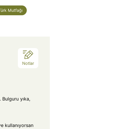
k
Türk Mutfağı
i
k
a
Notlar
. Bulguru yıka,
ve kullanıyorsan