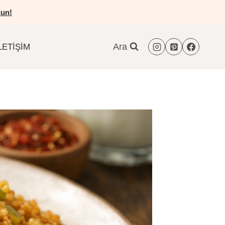
un!
Ara
LETIŞIM