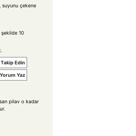
a, suyunu çekene
 şekilde 10
t.
Takip Edin
e Yorum Yaz
san pilav o kadar
ur.