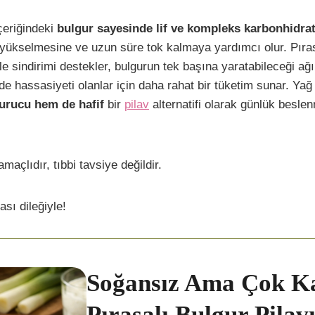
içeriğindeki
bulgur sayesinde lif ve kompleks karbonhidra
yükselmesine ve uzun süre tok kalmaya yardımcı olur. Pırasa 
le sindirimi destekler, bulgurun tek başına yaratabileceği ağı
 hassasiyeti olanlar için daha rahat bir tüketim sunar. Yağ 
urucu hem de hafif
bir
pilav
alternatifi olarak günlük besle
amaçlıdır, tıbbi tavsiye değildir.
ası dileğiyle!
Soğansız Ama Çok Ka
Pırasalı Bulgur Pilav