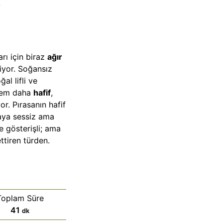
rı için biraz
ağır
iyor. Soğansız
al lifli ve
 hem daha
hafif
,
r. Pırasanın hafif
taya sessiz ama
e gösterişli; ama
ettiren türden.
Toplam Süre
d
41
dk
a