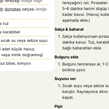
ğı tereyağı
isteğe bağlı
tereyağını) ısıt. Pırasalar
5–6 dakika hacmi düşüp 
ığı
domates
salçası
isteğe
kadar kavur. (Havuç kull
aşamada ekle.)
ı
tuz
Salça & baharat
ı
karabiber
Salça kullanıyorsan pırasa
 sıcak su veya sebze suyu
dakika kavur. Tuz, karabi
bağlı baharatları ekle.
 1 adet küçük havuç
 veya minik doğranmış)
Bulguru ekle
pul biber, kimyon
Bulguru tencereye al, 1–2
birlikte çevir.
Suyunu ver
Sıcak suyu veya sebze su
karıştır. Kaynayınca altını
kapat.
Pişir