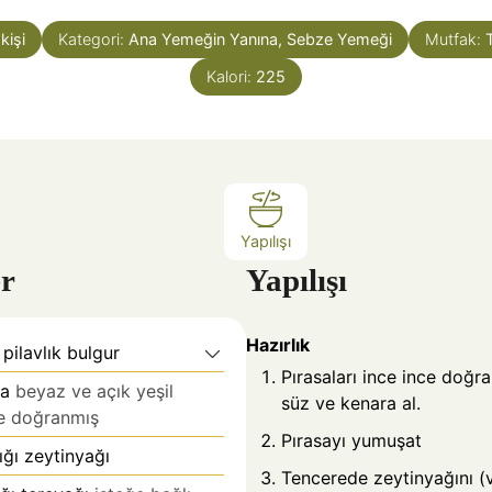
k
k
kişi
Kategori:
Ana Yemeğin Yanına, Sebze Yemeği
Mutfak:
i
i
k
k
Kalori:
225
a
a
Yapılışı
r
Yapılışı
Hazırlık
pilavlık bulgur
Pırasaları ince ince doğra
sa
beyaz ve açık yeşil
süz ve kenara al.
nce doğranmış
Pırasayı yumuşat
ğı zeytinyağı
Tencerede zeytinyağını (