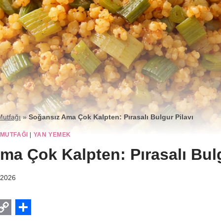
Mutfağı
»
Soğansız Ama Çok Kalpten: Pırasalı Bulgur Pilavı
 MUTFAĞI
|
YAN YEMEK
ma Çok Kalpten: Pırasalı Bulg
 2026