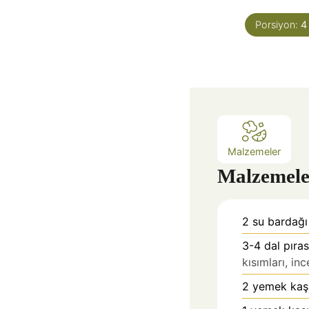
k
Porsiyon:
4
i
k
a
Malzemeler
Malzemele
2
su bardağı 
3-4
dal pıra
kısımları, i
2
yemek kaşı