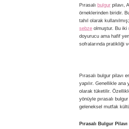
F
P
W
E
Pırasalı
bulgur
pilavı, 
a
i
h
m
örneklerinden biridir. 
c
n
a
a
tahıl olarak kullanılmış
e
t
t
i
sebze
olmuştur. Bu iki
b
e
s
l
doyurucu ama hafif yem
sofralarında pratikliği 
o
r
A
i
o
e
p
k
s
p
t
Pırasalı bulgur pilavı 
yapılır. Genellikle ana
olarak tüketilir. Özell
yönüyle pırasalı bulgur
geleneksel mutfak kültü
Pırasalı Bulgur Pilavı