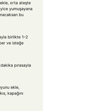
ı ekle, orta ateşte
iyice yumuşayana
anacaksan bu
yla birlikte 1–2
ber ve isteğe
 dakika pırasayla
yunu ekle,
 kıs, kapağını