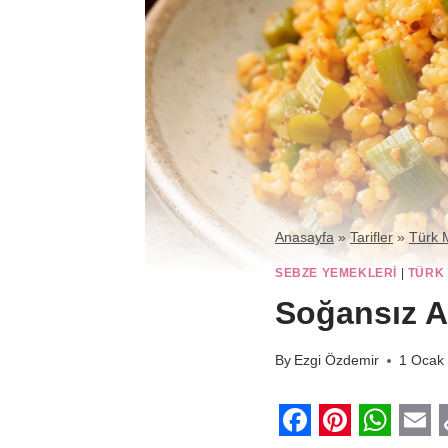
Anasayfa
»
Tarifler
»
Türk 
SEBZE YEMEKLERI
|
TÜRK
Soğansız A
By
Ezgi Özdemir
1 Ocak