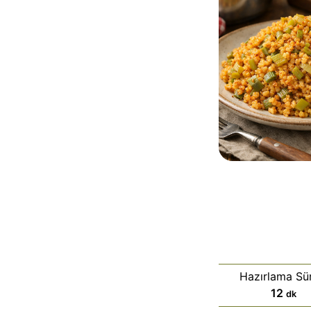
Hazırlama Sür
d
12
dk
a