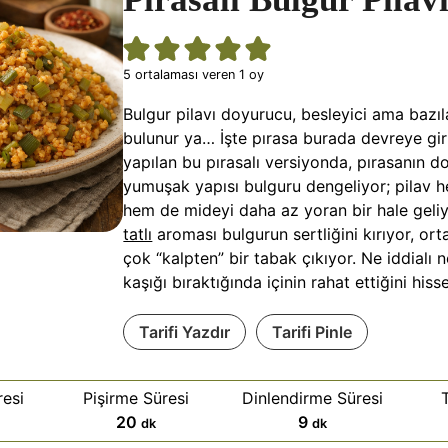
5
ortalaması veren 1 oy
Bulgur pilavı doyurucu, besleyici ama bazıla
bulunur ya… İşte pırasa burada devreye gir
yapılan bu pırasalı versiyonda, pırasanın doğ
yumuşak yapısı bulguru dengeliyor; pilav
hem de mideyi daha az yoran bir hale geliyo
tatlı
aroması bulgurun sertliğini kırıyor, or
çok “kalpten” bir tabak çıkıyor. Ne iddialı n
kaşığı bıraktığında içinin rahat ettiğini hiss
Tarifi Yazdır
Tarifi Pinle
esi
Pişirme Süresi
Dinlendirme Süresi
d
d
20
9
dk
dk
a
a