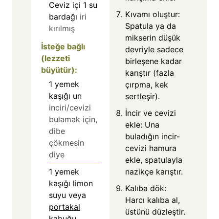
Ceviz içi 1 su
Kıvamı oluştur:
bardağı
iri
Spatula ya da
kırılmış
mikserin düşük
İsteğe bağlı
devriyle sadece
(lezzeti
birleşene kadar
büyütür):
karıştır (fazla
1
yemek
çırpma, kek
kaşığı un
sertleşir).
inciri/cevizi
İncir ve cevizi
bulamak için,
ekle: Una
dibe
buladığın incir-
çökmesin
cevizi hamura
diye
ekle, spatulayla
1
yemek
nazikçe karıştır.
kaşığı limon
Kalıba dök:
suyu veya
Harcı kalıba al,
portakal
üstünü düzleştir.
kabuğu