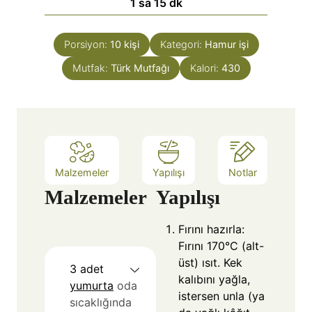
1
sa
15
dk
Porsiyon:
10
kişi
Kategori:
Hamur işi
Mutfak:
Türk Mutfağı
Kalori:
430
Malzemeler
Yapılışı
Notlar
Malzemeler
Yapılışı
Fırını hazırla:
Fırını 170°C (alt-
üst) ısıt. Kek
3
adet
kalıbını yağla,
yumurta
oda
istersen unla (ya
sıcaklığında