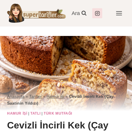
Ara
Anasayfa
»
Tarifler
»
Hamur işi
»
Cevizli İncirli Kek (Çay
Saatinin Yıldızı)
HAMUR IŞI
|
TATLI
|
TÜRK MUTFAĞI
Cevizli İncirli Kek (Çay