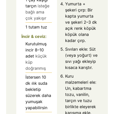
Yumurta +
tarçın
isteğe
şekeri çırp: Bir
bağlı ama
kapta yumurta
çok yakışır
ve şekeri 2–3 dk
1
tutam
tuz
açık renk köpük
köpük olana
İncir & ceviz:
kadar çırp.
Kurutulmuş
Sıvıları ekle: Süt
incir 8–10
(veya yoğurt) ve
adet
küçük
sıvı yağı ekleyip
küp
kısaca karıştır.
doğranmış
Kuru
İstersen 10
malzemeleri ele:
dk ılık suda
Un, kabartma
bekletip
tozu, vanilin,
süzerek daha
tarçın ve tuzu
yumuşak
birlikte eleyerek
yapabilirsin
karışıma ekle.