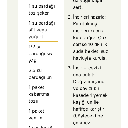
da yağlı kâğıt
1
su bardağı
ser).
toz şeker
İncirleri hazırla:
1
su bardağı
Kurutulmuş
süt
veya
incirleri küçük
yoğurt
küp doğra. Çok
sertse 10 dk ılık
1/2
su
suda beklet, süz,
bardağı sıvı
havluyla kurula.
yağ
İncir + cevizi
2,5
su
una bulat:
bardağı un
Doğranmış incir
1
paket
ve cevizi bir
kabartma
kasede 1 yemek
tozu
kaşığı un ile
hafifçe karıştır
1
paket
(böylece dibe
vanilin
çökmez).
1
çay kaşığı