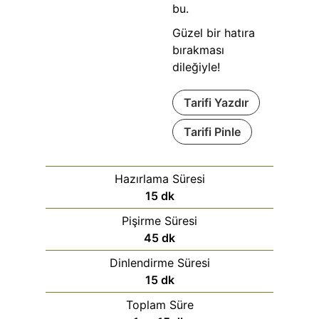
bu.
Güzel bir hatıra
bırakması
dileğiyle!
Tarifi Yazdır
Tarifi Pinle
Hazırlama Süresi
15
dk
Pişirme Süresi
45
dk
Dinlendirme Süresi
15
dk
Toplam Süre