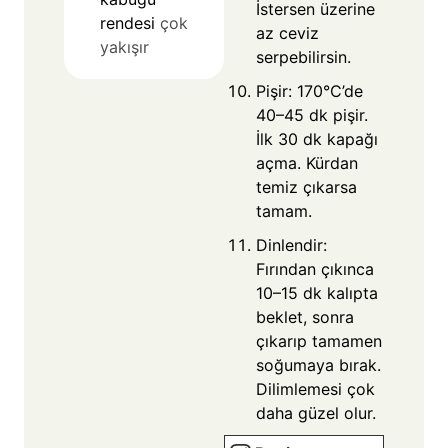
İstersen üzerine
rendesi
çok
az ceviz
yakışır
serpebilirsin.
Pişir: 170°C’de
40–45 dk pişir.
İlk 30 dk kapağı
açma. Kürdan
temiz çıkarsa
tamam.
Dinlendir:
Fırından çıkınca
10–15 dk kalıpta
beklet, sonra
çıkarıp tamamen
soğumaya bırak.
Dilimlemesi çok
daha güzel olur.