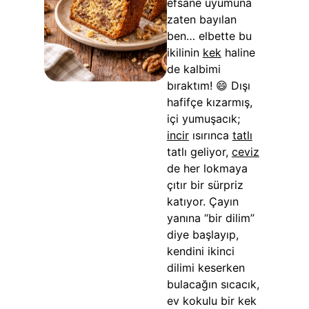
efsane uyumuna
zaten bayılan
ben… elbette bu
ikilinin
kek
haline
de kalbimi
bıraktım! 😄 Dışı
hafifçe kızarmış,
içi yumuşacık;
incir
ısırınca
tatlı
tatlı geliyor,
ceviz
de her lokmaya
çıtır bir sürpriz
katıyor. Çayın
yanına “bir dilim”
diye başlayıp,
kendini ikinci
dilimi keserken
bulacağın sıcacık,
ev kokulu bir kek