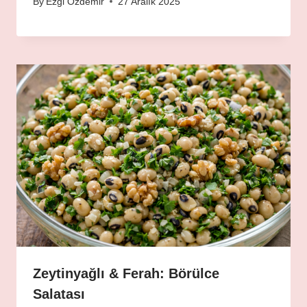
By
Ezgi Özdemir
27 Aralık 2025
Zeytinyağlı & Ferah: Börülce
Salatası