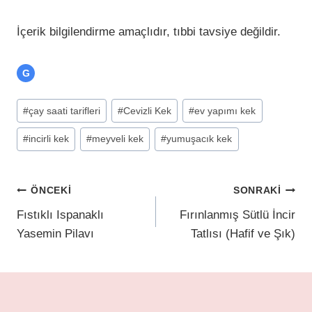
İçerik bilgilendirme amaçlıdır, tıbbi tavsiye değildir.
G
#
çay saati tarifleri
#
Cevizli Kek
#
ev yapımı kek
#
incirli kek
#
meyveli kek
#
yumuşacık kek
ÖNCEKI
SONRAKI
Fıstıklı Ispanaklı
Fırınlanmış Sütlü İncir
Yasemin Pilavı
Tatlısı (Hafif ve Şık)