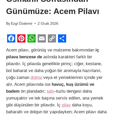
Günümüze: Acem Pilavı
By
Ezgi Özdemir
2 Ocak 2026
F
P
W
E
C
S
Acem pilavı, görünüş ve malzeme bakımından
iç
a
i
h
m
o
h
pilava benzese de
aslında karakteri farklı bir
c
n
a
a
p
a
pilavdır. İç pilavda genellikle pirinç; ciğer, kestane,
e
t
t
i
y
r
bol baharat ve daha yoğun bir aromayla hazırlanır,
b
e
s
l
L
e
çoğu zaman
dolma
veya et yemeklerinin içinde yer
alır. Acem pilavında ise
havuç, kuş üzümü ve
o
r
A
i
badem
ön plandadır;
tatlı
–tuzlu dengesi daha
o
e
p
n
yumuşaktır ve tek başına servis edilen, ana yemek
k
s
p
k
gibi düşünülen bir pilavdır. İç
pilav
daha koyu,
t
baharatlı ve dolgun bir yapıdayken; Acem pilavı daha