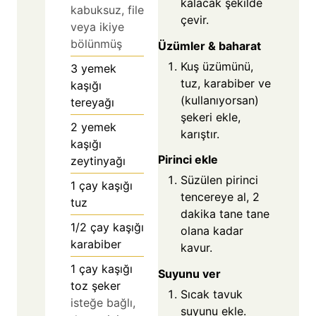
kalacak şekilde
kabuksuz, file
çevir.
veya ikiye
bölünmüş
Üzümler & baharat
Kuş üzümünü,
3
yemek
tuz, karabiber ve
kaşığı
(kullanıyorsan)
tereyağı
şekeri ekle,
2
yemek
karıştır.
kaşığı
Pirinci ekle
zeytinyağı
Süzülen pirinci
1
çay kaşığı
tencereye al, 2
tuz
dakika tane tane
1/2
çay kaşığı
olana kadar
karabiber
kavur.
1
çay kaşığı
Suyunu ver
toz şeker
Sıcak tavuk
isteğe bağlı,
suyunu ekle.