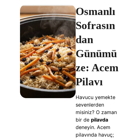
Osmanlı
Sofrasın
dan
Günümü
ze: Acem
Pilavı
Havucu yemekte
sevenlerden
misiniz? O zaman
bir de
pilavda
deneyin. Acem
pilavında havuç;