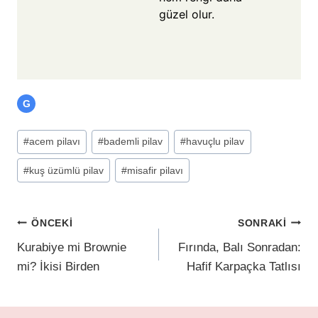
güzel olur.
G
#
acem pilavı
#
bademli pilav
#
havuçlu pilav
#
kuş üzümlü pilav
#
misafir pilavı
ÖNCEKI
SONRAKI
Kurabiye mi Brownie
Fırında, Balı Sonradan:
mi? İkisi Birden
Hafif Karpaçka Tatlısı