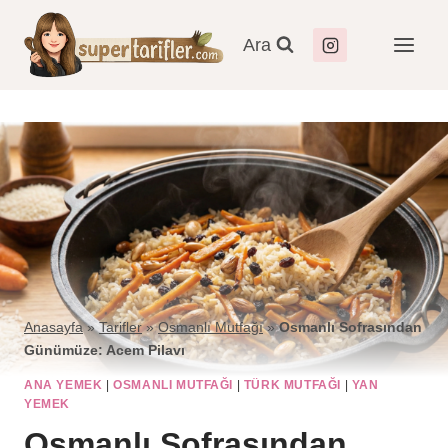
Ara
Anasayfa
»
Tarifler
»
Osmanlı Mutfağı
»
Osmanlı Sofrasından
Günümüze: Acem Pilavı
ANA YEMEK
|
OSMANLI MUTFAĞI
|
TÜRK MUTFAĞI
|
YAN
YEMEK
Osmanlı Sofrasından