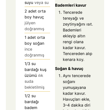
suyu
veya su
Bademleri kavur
2
adet orta
Tencerede
boy havuç
tereyağı ve
jülyen
zeytinyağını ısıt.
doğranmış
Bademleri
ekleyip altın
1
adet orta
rengi olana
boy soğan
kadar kavur.
ince
Tencereden alıp
doğranmış
kenara koy.
1/3
su
Soğan & havuç
bardağı kuş
üzümü
ılık
Aynı tencerede
suda
soğanı
bekletilmiş
yumuşayana
kadar kavur.
1/2
su
Havuçları ekle,
bardağı
3–4 dakika diri
badem