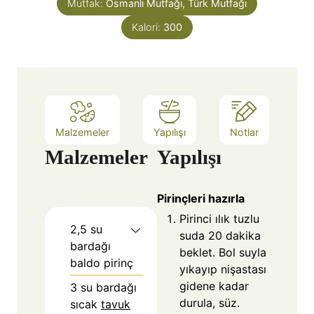
Mutfak:
Osmanlı Mutfağı, Türk Mutfağı
Kalori:
300
Malzemeler
Yapılışı
Notlar
Malzemeler
Yapılışı
Pirinçleri hazırla
Pirinci ılık tuzlu
2,5
su
suda 20 dakika
bardağı
beklet. Bol suyla
baldo pirinç
yıkayıp nişastası
gidene kadar
3
su bardağı
durula, süz.
sıcak
tavuk