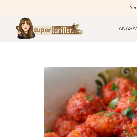
Skip
Yen
to
content
ANASA