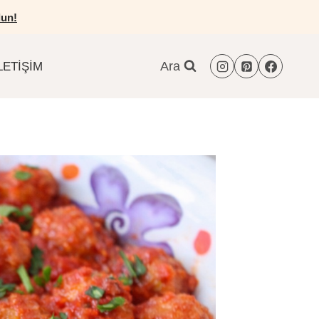
un!
Ara
LETIŞIM