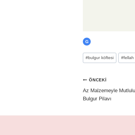
G
Post
#
bulgur köftesi
#
fellah
Tags:
Yazı
ÖNCEKI
Az Malzemeyle Mutluluk
gezinmesi
Bulgur Pilavı