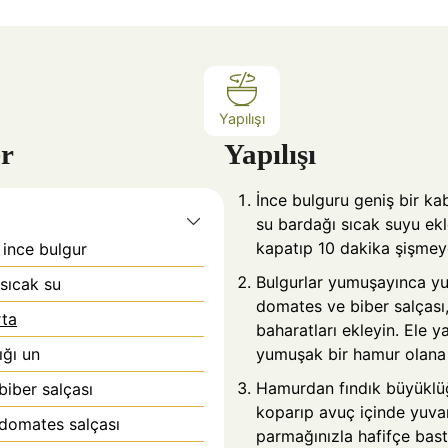
k
k
a
a
Yapılışı
r
Yapılışı
İnce bulguru geniş bir kab
su bardağı sıcak suyu ekl
kapatıp 10 dakika şişmeye
 ince bulgur
Bulgurlar yumuşayınca yu
sıcak su
domates ve biber salçası,
ta
baharatları ekleyin. Ele 
ğı un
yumuşak bir hamur olana
Hamurdan fındık büyüklü
biber salçası
koparıp avuç içinde yuvar
ı domates salçası
parmağınızla hafifçe bastı