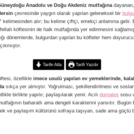
C
S
üneydoğu Anadolu ve Doğu Akdeniz mutfağına
dayanan, 
o
h
Mersin
çevresinde yaygın olarak yapılan geleneksel bir
bulgu
p
a
”
kelimesinden alır; bu kelime çiftçi, emekçi anlamına gelir.
y
r
fellah köftesinin de halk mutfağında yer edinmesini sağlamış
L
e
adığı dönemlerde, bulgurdan yapılan bu köfteler hem doyuruc
 çıkmıştır.
n
Tarife Atla
Tarifi Yazdır
k
ftesi, özellikle
imece usulü yapılan ev yemeklerinde, kalab
da
sıkça yer almıştır. Yoğrulması, şekillendirilmesi ve sosl
ikle birlikte yapılır, paylaşılarak yenir. Acılı
domates
sosu v
mutfağının baharatlı ama dengeli karakterini yansıtır. Bugün h
k ve paylaşım kültürünü sofraya taşıyan, sade ama güçlü bi