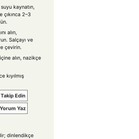
 suyu kaynatın,
ye çıkınca 2–3
ün.
nı alın,
run. Salçayı ve
e çevirin.
çine alın, nazikçe
ce kıyılmış
Takip Edin
e Yorum Yaz
lir; dinlendikçe