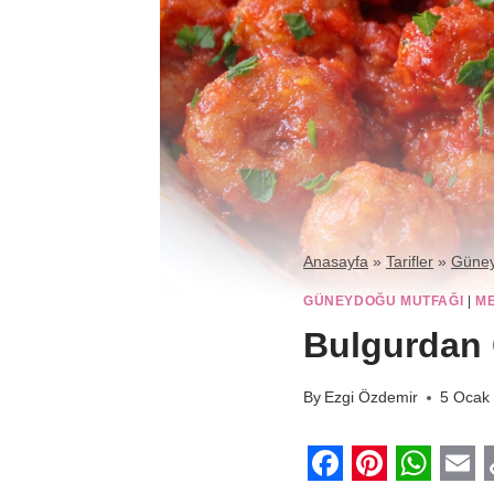
Anasayfa
»
Tarifler
»
Güney
GÜNEYDOĞU MUTFAĞI
|
M
Bulgurdan 
By
Ezgi Özdemir
5 Ocak