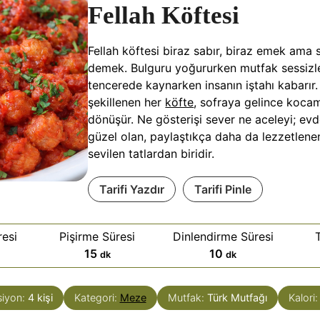
Fellah Köftesi
Fellah köftesi biraz sabır, biraz emek ama
demek. Bulguru yoğururken mutfak sessizle
tencerede kaynarken insanın iştahı kabarır
şekillenen her
köfte
, sofraya gelince koca
dönüşür. Ne gösterişi sever ne aceleyi; ev
güzel olan, paylaştıkça daha da lezzetlen
sevilen tatlardan biridir.
Tarifi Yazdır
Tarifi Pinle
esi
Pişirme Süresi
Dinlendirme Süresi
d
d
15
10
dk
dk
a
a
k
k
siyon:
4
kişi
Kategori:
Meze
Mutfak:
Türk Mutfağı
Kalori
i
i