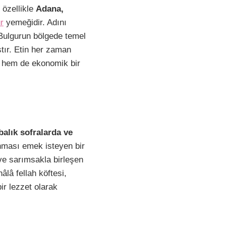
özellikle
Adana,
r
yemeğidir. Adını
 Bulgurun bölgede temel
tır. Etin her zaman
u hem de ekonomik bir
alık sofralarda ve
anması emek isteyen bir
e sarımsakla birleşen
âlâ fellah köftesi,
r lezzet olarak