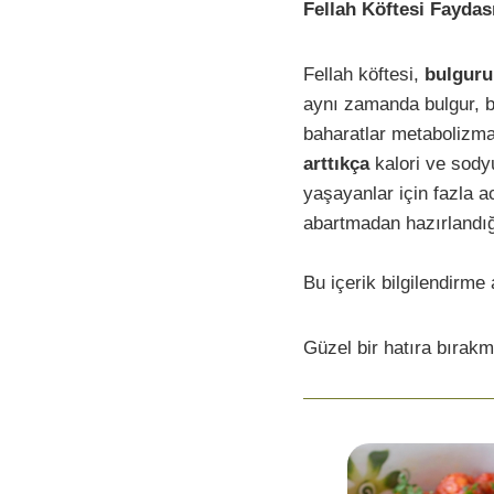
Fellah Köftesi Faydas
Fellah köftesi,
bulgurun
aynı zamanda bulgur, b
baharatlar metabolizmay
arttıkça
kalori ve sodyu
yaşayanlar için fazla ac
abartmadan hazırlandığı
Bu içerik bilgilendirme 
Güzel bir hatıra bırakm