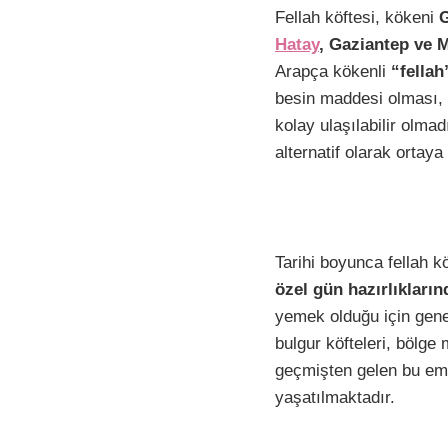
F
P
W
E
Fellah köftesi, kökeni
G
a
i
h
m
Hatay
, Gaziantep ve 
c
n
a
a
Arapça kökenli
“fellah
e
t
t
i
besin maddesi olması, 
b
e
s
l
kolay ulaşılabilir olm
alternatif olarak ortaya
o
r
A
i
o
e
p
k
s
p
t
Tarihi boyunca fellah kö
özel gün hazırlıkların
yemek olduğu için genell
bulgur köfteleri, bölge 
geçmişten gelen bu eme
yaşatılmaktadır.