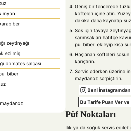
 tuz
Geniş bir tencerede tuzlu
kimyon
köfteleri içine atın. Yüze
dakika daha kaynatıp süz
karabiber
Sos için tavaya zeytinyağı
sarımsakları hafifçe kavu
ğı zeytinyağı
pul biberi ekleyip kısa sür
ak
ezilmiş
Haşlanan köfteleri sosun i
karıştırın.
ğı domates salçası
Servis ederken üzerine in
pul biber
maydanoz serpiştirin.
tuz
Beni İnstagramdan 
Bu Tarife Puan Ver v
ş maydanoz
Püf Noktaları
Ilık ya da soğuk servis edilebi