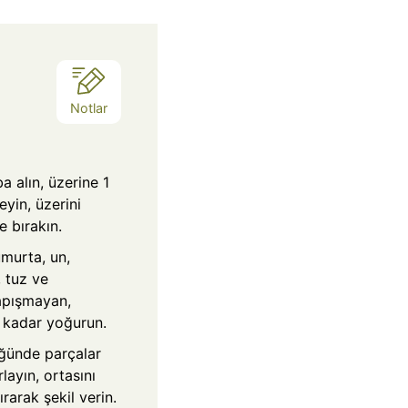
k
a
Notlar
a alın, üzerine 1
eyin, üzerini
 bırakın.
murta, un,
 tuz ve
yapışmayan,
 kadar yoğurun.
ğünde parçalar
layın, ortasını
rarak şekil verin.