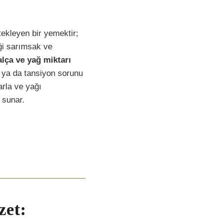
ekleyen bir yemektir;
ği sarımsak ve
alça ve yağ miktarı
ü ya da tansiyon sorunu
arla ve yağı
 sunar.
zet: