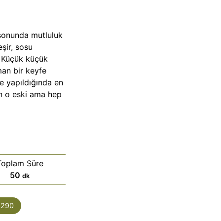
 sonunda mutluluk
şir, sosu
. Küçük küçük
man bir keyfe
de yapıldığında en
en o eski ama hep
Toplam Süre
d
50
dk
a
k
:
290
i