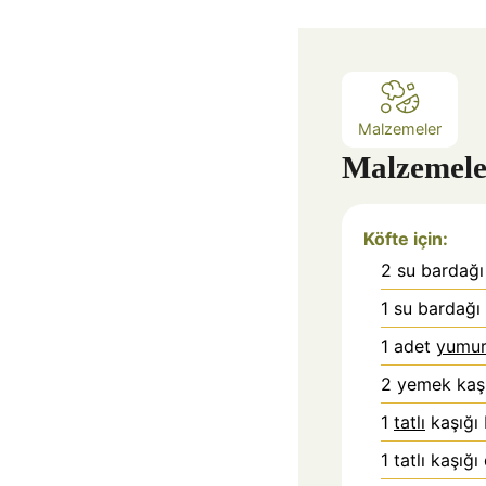
k
a
Malzemeler
Malzemele
Köfte için:
2
su bardağı
1
su bardağı 
1
adet
yumur
2
yemek kaşı
1
tatlı
kaşığı 
1
tatlı kaşığ