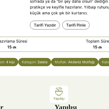
sofrada ya da “bir şey daha olsun” dediğin
pratikçe ve keyifle hazırlanır. Yılbaşı ruhu
küçük ama çok şık bir kurtarıcı.
Tarifi Yazdır
Tarifi Pinle
azırlama Süresi
Toplam Süre
d
d
15
15
dk
dk
a
a
k
k
yon:
4
kişi
Kategori:
Salata
Mutfak:
Akdeniz Mutfağı
Kalo
i
i
k
k
a
a
Yapılışı
r
Yapılışı