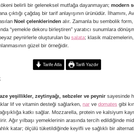
C
S
 kökeni belirli bir geleneksel mutfağa dayanmayan;
modern s
o
h
na çıktığı çağdaş bir tarif anlayışının ürünüdür. İlhamını, A
p
a
asılan
Noel çelenklerinden
alır. Zamanla bu sembolik form,
y
r
rında “yemekle dekoru birleştiren” yaratıcı sunumlara dönüşm
L
e
beyaz peynirlerle oluşturulan bu
salata
; klasik malzemelerin,
anmasının güzel bir örneğidir.
n
Tarife Atla
Tarifi Yazdır
k
;
taze yeşillikler, zeytinyağı, sebzeler ve peynir
sayesinde ha
klar lif ve vitamin desteği sağlarken,
nar
ve
domates
gibi kı
bağışıklığa katkı sağlar. Mozzarella, protein ve kalsiyum kay
rir. Ağır yılbaşı yemeklerinin arasında tercih edildiğinde m
k katar; ölçülü tüketildiğinde keyifli ve sağlıklı bir alternati