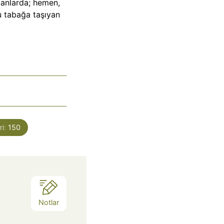
 anlarda; hemen,
nu tabağa taşıyan
ri:
150
Notlar