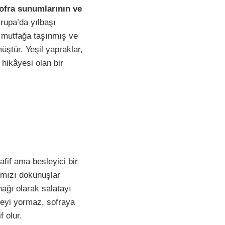
ofra sunumlarının ve
vrupa’da yılbaşı
 mutfağa taşınmış ve
üştür. Yeşil yapraklar,
 hikâyesi olan bir
fif ama besleyici bir
rmızı dokunuşlar
nağı olarak salatayı
ideyi yormaz, sofraya
f olur.