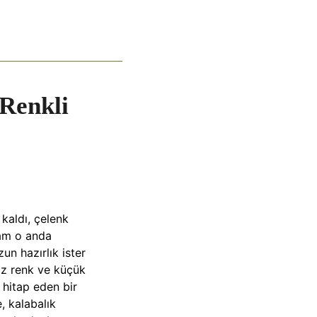
 Renkli
kaldı, çelenk
tam o anda
un hazırlık ister
raz renk ve küçük
hitap eden bir
, kalabalık