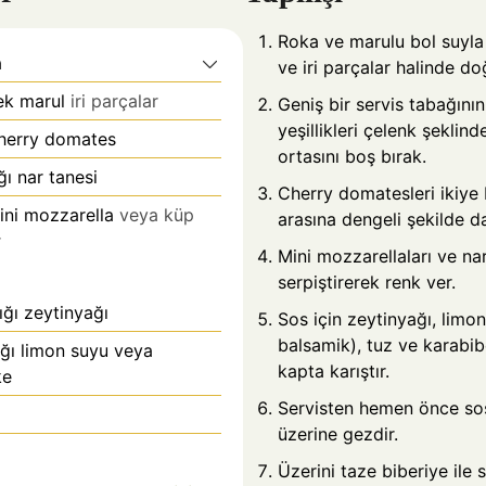
Roka ve marulu bol suyla 
a
ve iri parçalar halinde do
ek marul
iri parçalar
Geniş bir servis tabağının
yeşillikleri çelenk şeklinde
herry domates
ortasını boş bırak.
ı nar tanesi
Cherry domatesleri ikiye b
ini mozzarella
veya küp
arasına dengeli şekilde da
r
Mini mozzarellaları ve nar
serpiştirerek renk ver.
ğı zeytinyağı
Sos için zeytinyağı, limo
balsamik), tuz ve karabib
ğı limon suyu veya
kapta karıştır.
ke
Servisten hemen önce sos
üzerine gezdir.
Üzerini taze biberiye ile s