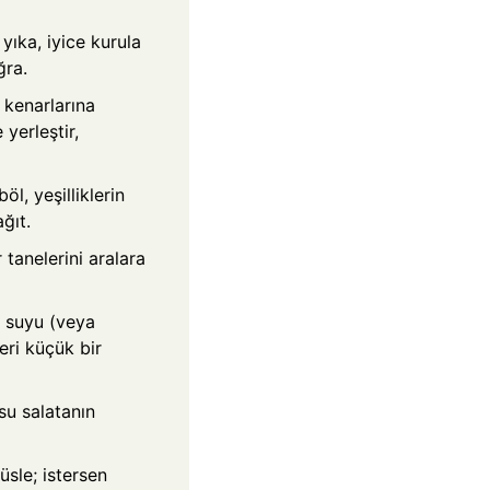
yıka, iyice kurula
ğra.
 kenarlarına
 yerleştir,
öl, yeşilliklerin
ğıt.
 tanelerini aralara
n suyu (veya
eri küçük bir
u salatanın
üsle; istersen