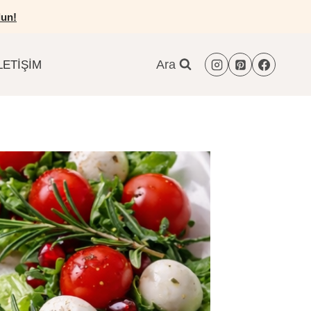
un!
Ara
LETIŞIM