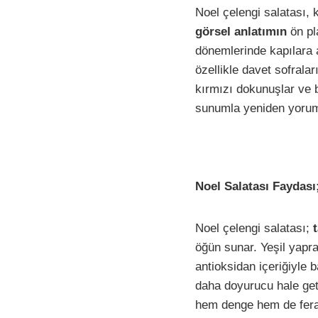
F
P
W
E
Noel çelengi salatası,
a
i
h
m
görsel anlatımın
ön pla
c
n
a
a
dönemlerinde kapılara 
e
t
t
i
özellikle davet sofrala
b
e
s
l
kırmızı dokunuşlar ve 
sunumla yeniden yoruml
o
r
A
i
o
e
p
k
s
p
t
Noel Salatası Faydası
Noel çelengi salatası;
öğün sunar. Yeşil yapra
antioksidan içeriğiyle 
daha doyurucu hale geti
hem denge hem de ferahlı