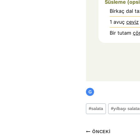
Süsleme (opsiy
Birkaç dal ta
1
avuç
ceviz
Bir tutam
çö
G
Post
#
salata
#
yılbaşı salata
Tags:
Yazı
ÖNCEKI