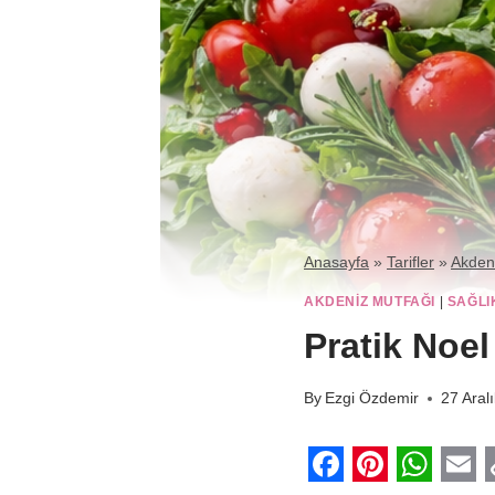
Anasayfa
»
Tarifler
»
Akden
AKDENIZ MUTFAĞI
|
SAĞLI
Pratik Noel
By
Ezgi Özdemir
27 Aral