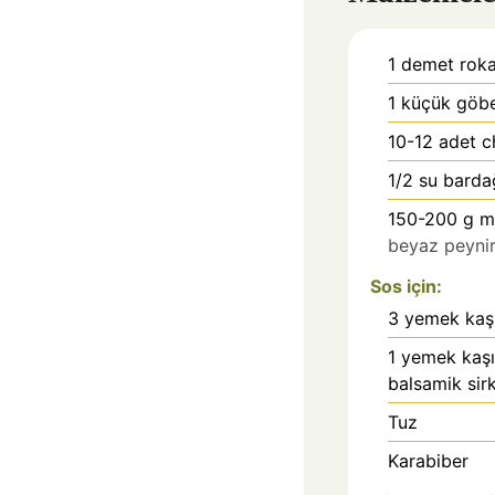
1
demet rok
1
küçük göb
10-12
adet c
1/2
su bardağ
150-200
g m
beyaz peyni
Sos için:
3
yemek kaşı
1
yemek kaşı
balsamik sir
Tuz
Karabiber