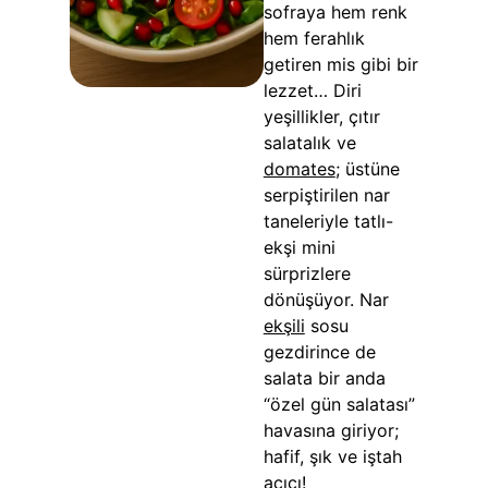
sofraya hem renk
hem ferahlık
getiren mis gibi bir
lezzet… Diri
yeşillikler, çıtır
salatalık ve
domates
; üstüne
serpiştirilen nar
taneleriyle tatlı-
ekşi mini
sürprizlere
dönüşüyor. Nar
ekşili
sosu
gezdirince de
salata bir anda
“özel gün salatası”
havasına giriyor;
hafif, şık ve iştah
açıcı!