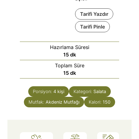
Tarifi Yazdır
Tarifi Pinle
Hazırlama Süresi
15
dk
Toplam Süre
15
dk
Porsiyon:
4
kişi
Kategori:
Salata
Mutfak:
Akdeniz Mutfağı
Kalori:
150