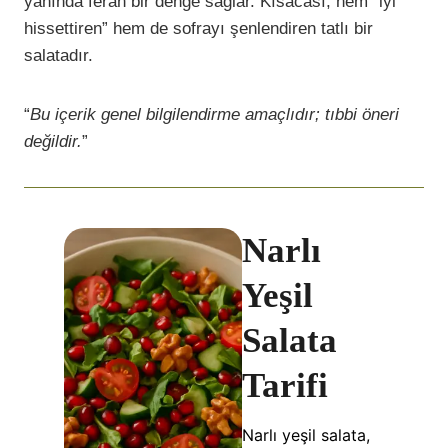
yanında ferah bir denge sağlar. Kısacası, hem “iyi
hissettiren” hem de sofrayı şenlendiren tatlı bir
salatadır.
“
Bu içerik genel bilgilendirme amaçlıdır; tıbbi öneri
değildir.
”
Narlı
Yeşil
Salata
Tarifi
Narlı yeşil salata,