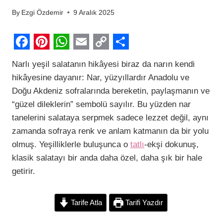
By
Ezgi Özdemir
9 Aralık 2025
F
P
W
E
C
S
Narlı yeşil salatanın hikâyesi biraz da narın kendi
a
i
h
m
o
h
hikâyesine dayanır: Nar, yüzyıllardır Anadolu ve
c
n
a
a
p
a
Doğu Akdeniz sofralarında bereketin, paylaşmanın ve
e
t
t
i
y
r
“güzel dileklerin” sembolü sayılır. Bu yüzden nar
b
e
s
l
L
e
tanelerini salataya serpmek sadece lezzet değil, aynı
zamanda sofraya renk ve anlam katmanın da bir yolu
o
r
A
i
olmuş. Yeşilliklerle buluşunca o
tatlı
-ekşi dokunuş,
o
e
p
n
klasik salatayı bir anda daha özel, daha şık bir hale
k
s
p
k
getirir.
t
Tarife Atla
Tarifi Yazdır