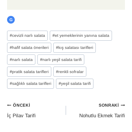
G
#
cevizli narlı salata
#
et yemeklerinin yanına salata
#
hafif salata önerileri
#
kış salatası tarifleri
#
narlı salata
#
narlı yeşil salata tarifi
#
pratik salata tarifleri
#
renkli sofralar
#
sağlıklı salata tarifleri
#
yeşil salata tarifi
ÖNCEKI
SONRAKI
İç Pilav Tarifi
Nohutlu Ekmek Tarifi