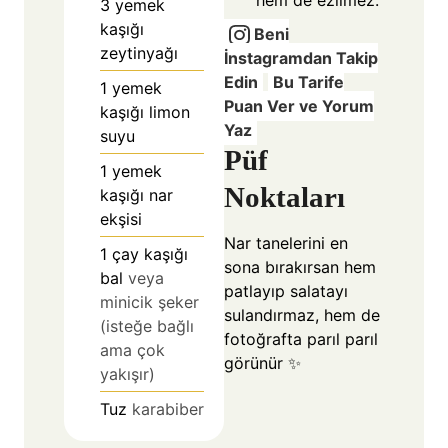
hem de ezilmez.
3
yemek
kaşığı
Beni
zeytinyağı
İnstagramdan Takip
Edin
Bu Tarife
1
yemek
Puan Ver ve Yorum
kaşığı limon
Yaz
suyu
Püf
1
yemek
Noktaları
kaşığı nar
ekşisi
Nar tanelerini en
1
çay kaşığı
sona bırakırsan hem
bal
veya
patlayıp salatayı
minicik şeker
sulandırmaz, hem de
(isteğe bağlı
fotoğrafta parıl parıl
ama çok
görünür ✨
yakışır)
Tuz
karabiber