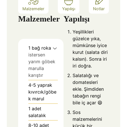
Malzemeler
Yapılışı
Notlar
Malzemeler
Yapılışı
Yeşillikleri
güzelce yıka,
mümkünse iyice
1
bağ roka
kurut (salata diri
istersen
kalsın). Sonra iri
yarım göbek
iri doğra.
marulla
karıştır
Salatalığı ve
domatesleri
4-5
yaprak
ekle. Şimdiden
kıvırcık/göbe
tabağın rengi
k marul
bile iç açar 😄
1
adet
Sos
salatalık
malzemelerini
8-10
adet
küçük bir