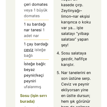
çeri domates
kasede çırp.
veya 1 büyük
Zeytinyağı–
domates
limon–nar ekşisi
karışınca o koku
1
su bardağı
var ya… işte
nar tanesi
1
salatayı “yılbaşı
adet nar
salatası” yapan
1
çay bardağı
şey!
ceviz
isteğe
Sosu salataya
bağlı
gezdir, hafifçe
İsteğe bağlı:
karıştır.
beyaz
Nar tanelerini en
peynir/keçi
son üstüne serp.
peyniri
Ceviz ve peynir
ufalanmış
ekliyorsan yine
Sosu (işin sırrı
en üstte dursun;
burada)
hem şık görünür