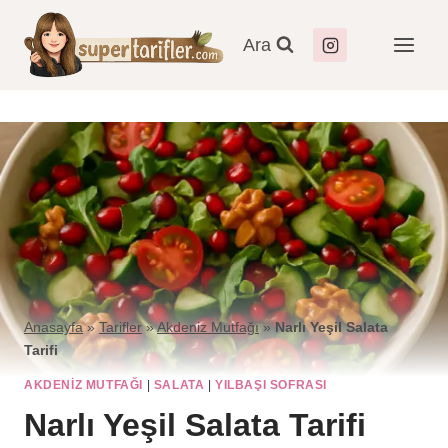
Ara
Anasayfa
»
Tarifler
»
Akdeniz Mutfağı
»
Narlı Yeşil Salata
Tarifi
AKDENIZ MUTFAĞI
|
SALATA
|
YILBAŞI SOFRASI
Narlı Yeşil Salata Tarifi