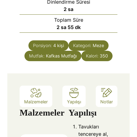
Dinlendirme Süresi
2
sa
Toplam Süre
2
sa
55
dk
Porsiyon:
4
kişi
Kategori:
Meze
Mutfak:
Kafkas Mutfağı
Kalori:
350
Malzemeler
Yapılışı
Notlar
Malzemeler
Yapılışı
Tavukları
tencereye al,