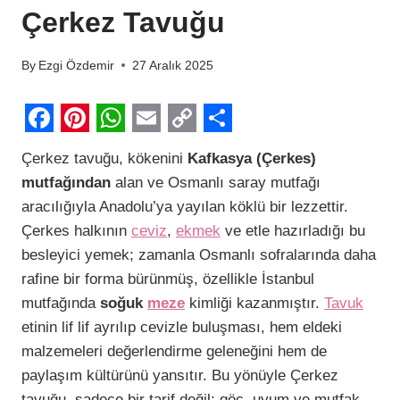
Çerkez Tavuğu
By
Ezgi Özdemir
27 Aralık 2025
F
P
W
E
C
S
Çerkez tavuğu, kökenini
Kafkasya (Çerkes)
a
i
h
m
o
h
mutfağından
alan ve Osmanlı saray mutfağı
c
n
a
a
p
a
aracılığıyla Anadolu’ya yayılan köklü bir lezzettir.
e
t
t
i
y
r
Çerkes halkının
ceviz
,
ekmek
ve etle hazırladığı bu
b
e
s
l
L
e
besleyici yemek; zamanla Osmanlı sofralarında daha
rafine bir forma bürünmüş, özellikle İstanbul
o
r
A
i
mutfağında
soğuk
meze
kimliği kazanmıştır.
Tavuk
o
e
p
n
etinin lif lif ayrılıp cevizle buluşması, hem eldeki
k
s
p
k
malzemeleri değerlendirme geleneğini hem de
t
paylaşım kültürünü yansıtır. Bu yönüyle Çerkez
tavuğu, sadece bir tarif değil; göç, uyum ve mutfak