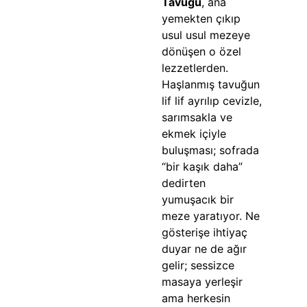
Tavuğu
, ana
yemekten çıkıp
usul usul mezeye
dönüşen o özel
lezzetlerden.
Haşlanmış tavuğun
lif lif ayrılıp cevizle,
sarımsakla ve
ekmek içiyle
buluşması; sofrada
“bir kaşık daha”
dedirten
yumuşacık bir
meze yaratıyor. Ne
gösterişe ihtiyaç
duyar ne de ağır
gelir; sessizce
masaya yerleşir
ama herkesin