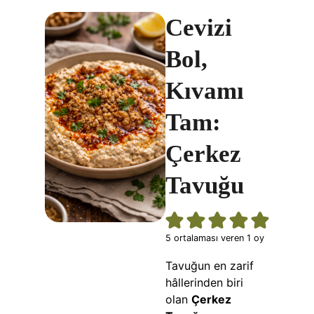
Cevizi
Bol,
Kıvamı
Tam:
Çerkez
Tavuğu
5
ortalaması veren 1 oy
Tavuğun en zarif
hâllerinden biri
olan
Çerkez