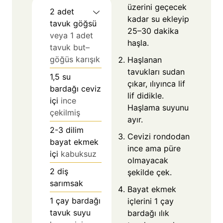
üzerini geçecek
2
adet
kadar su ekleyip
tavuk göğsü
25–30 dakika
veya 1 adet
haşla.
tavuk but–
göğüs karışık
Haşlanan
tavukları sudan
1,5
su
çıkar, ılıyınca lif
bardağı ceviz
lif didikle.
içi
ince
Haşlama suyunu
çekilmiş
ayır.
2-3
dilim
Cevizi rondodan
bayat ekmek
ince ama püre
içi
kabuksuz
olmayacak
2
diş
şekilde çek.
sarımsak
Bayat ekmek
1
çay bardağı
içlerini 1 çay
tavuk suyu
bardağı ılık