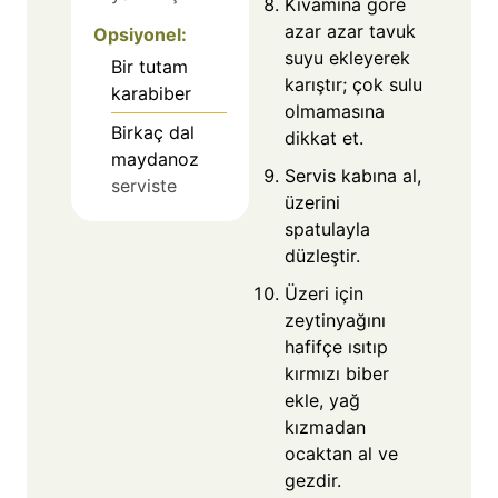
Kıvamına göre
azar azar tavuk
Opsiyonel:
suyu ekleyerek
Bir tutam
karıştır; çok sulu
karabiber
olmamasına
Birkaç dal
dikkat et.
maydanoz
Servis kabına al,
serviste
üzerini
spatulayla
düzleştir.
Üzeri için
zeytinyağını
hafifçe ısıtıp
kırmızı biber
ekle, yağ
kızmadan
ocaktan al ve
gezdir.