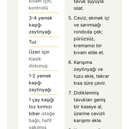
kıvam için,
tavuk suyuyla
kontrollü
ıslat.
3-4
yemek
Ceviz, ekmek içi
kaşığı
ve sarımsağı
zeytinyağı
rondoda çek;
pürüzsüz,
Tuz
kremamsı bir
Üzeri için
kıvam elde et.
klasik
Karışıma
dokunuş:
zeytinyağı ve
1-2
yemek
tuzu ekle, tekrar
kaşığı
kısa süre çevir.
zeytinyağı
Didiklenmiş
1
çay kaşığı
tavukları geniş
toz kırmızı
bir kaseye al,
biber
isteğe
üzerine cevizli
bağlı, hafif
karışımı ekle.
yakılmış