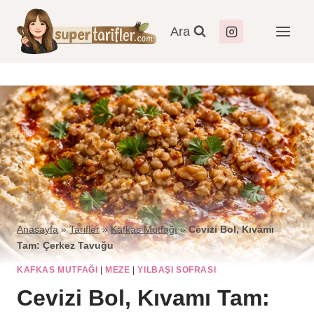
Ara
Anasayfa
»
Tarifler
»
Kafkas Mutfağı
»
Cevizi Bol, Kıvamı
Tam: Çerkez Tavuğu
KAFKAS MUTFAĞI
|
MEZE
|
YILBAŞI SOFRASI
Cevizi Bol, Kıvamı Tam: