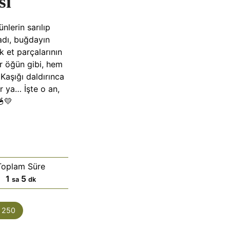
sı
nlerin sarılıp
adı, buğdayın
 et parçalarının
ir öğün gibi, hem
 Kaşığı daldırınca
r ya… İşte o an,
🥣💛
Toplam Süre
s
d
1
5
sa
dk
a
a
a
k
:
250
t
i
k