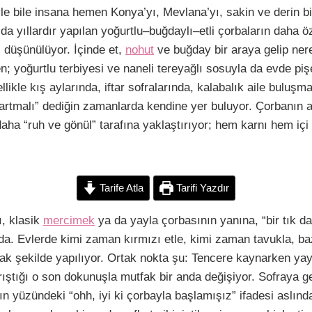
C
S
e bile insana hemen Konya’yı, Mevlana’yı, sakin ve derin bir 
o
h
da yıllardır yapılan yoğurtlu–buğdaylı–etli çorbaların daha ö
p
a
i düşünülüyor. İçinde et,
nohut
ve buğday bir araya gelip ner
y
r
 yoğurtlu terbiyesi ve naneli tereyağlı sosuyla da evde pişe
L
e
ikle kış aylarında, iftar sofralarında, kalabalık aile buluşm
 artmalı” dediğin zamanlarda kendine yer buluyor. Çorbanın a
aha “ruh ve gönül” tarafına yaklaştırıyor; hem karnı hem içi d
n
k
Tarife Atla
Tarifi Yazdır
, klasik
mercimek
ya da yayla çorbasının yanına, “bir tık d
a. Evlerde kimi zaman kırmızı etle, kimi zaman tavukla, ba
ak şekilde yapılıyor. Ortak nokta şu: Tencere kaynarken yay
ıştığı o son dokunuşla mutfak bir anda değişiyor. Sofraya ge
n yüzündeki “ohh, iyi ki çorbayla başlamışız” ifadesi aslınd