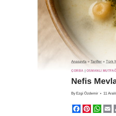
Anasayfa
»
Tarifler
»
Türk 
ÇORBA
|
OSMANLI MUTFAĞ
Nefis Mevl
By
Ezgi Özdemir
11 Aral