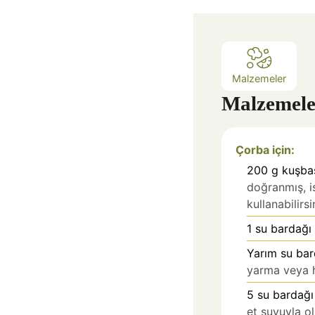
a
Malzemeler
Malzemele
Çorba için:
200
g
kuşbaş
doğranmış, i
kullanabilirsi
1
su bardağı
Yarım su ba
yarma veya 
5
su bardağı
et suyuyla o