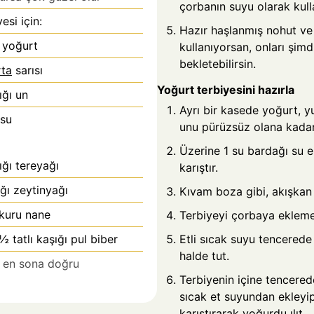
çorbanın suyu olarak kull
esi için:
Hazır haşlanmış nohut v
 yoğurt
kullanıyorsan, onları şimd
bekletebilirsin.
ta
sarısı
Yoğurt terbiyesini hazırla
ğı un
Ayrı bir kasede yoğurt, y
 su
unu pürüzsüz olana kadar
Üzerine 1 su bardağı su e
ğı tereyağı
karıştır.
ğı zeytinyağı
Kıvam boza gibi, akışkan 
kuru nane
Terbiyeyi çorbaya eklem
Etli sıcak suyu tencerede
½ tatlı kaşığı pul biber
halde tut.
 en sona doğru
Terbiyenin içine tencere
sıcak et suyundan ekleyip
karıştırarak yoğurdu ılıt.