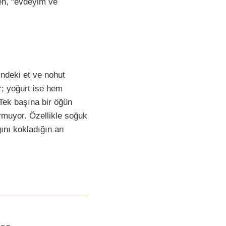
ren, “evdeyim ve
indeki et ve nohut
r; yoğurt ise hem
 Tek başına bir öğün
ormuyor. Özellikle soğuk
ını kokladığın an