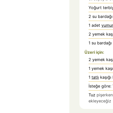
Yoğurt terbiy
2
su bardağı
1
adet
yumur
2
yemek kaşı
1
su bardağı
Üzeri için:
2
yemek kaşı
1
yemek kaşı
1
tatlı
kaşığı 
İsteğe göre: 
Tuz
pişerken
ekleyeceğiz