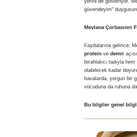
yerini de gösteriyor. M
güvendeyim” duygusunu 
Mevlana Çorbasının F
Faydalarına gelince; Me
protein
ve
demir
açısı
ferahlatıcı tadıyla hem
olabilecek kadar doyuru
havalarda, yorgun bir 
vücuduna da ruhuna da “
Bu bilgiler genel bilg