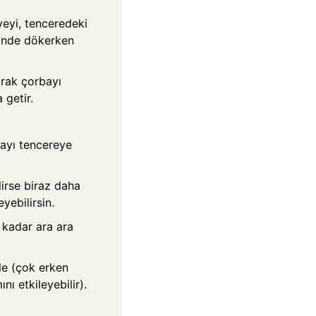
iyeyi, tenceredeki
alinde dökerken
arak çorbayı
 getir.
ayı tencereye
irse biraz daha
yebilirsin.
 kadar ara ara
le (çok erken
ı etkileyebilir).