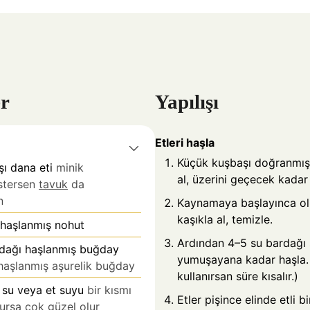
a
a
r
Yapılışı
Etleri haşla
Küçük kuşbaşı doğranmış 
ı dana eti
minik
al, üzerini geçecek kadar 
stersen
tavuk
da
n
Kaynamaya başlayınca ol
kaşıkla al, temizle.
 haşlanmış nohut
Ardından 4–5 su bardağı s
rdağı haşlanmış buğday
yumuşayana kadar haşla.
haşlanmış aşurelik buğday
kullanırsan süre kısalır.)
 su veya et suyu
bir kısmı
Etler pişince elinde etli b
lursa çok güzel olur