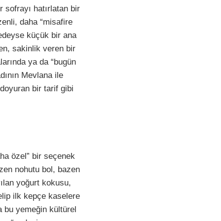
sofrayı hatırlatan bir
zenli, daha “misafire
edeyse küçük bir ana
n, sakinlik veren bir
alarında ya da “bugün
dının Mevlana ile
oyuran bir tarif gibi
aha özel” bir seçenek
zen nohutu bol, bazen
ılan yoğurt kokusu,
lip ilk kepçe kaselere
a bu yemeğin kültürel