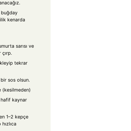
anacağız.
e buğday
ilik kenarda
umurta sarısı ve
 çırp.
kleyip tekrar
bir sos olsun.
e (kesilmeden)
 hafif kaynar
den 1–2 kepçe
 hızlıca