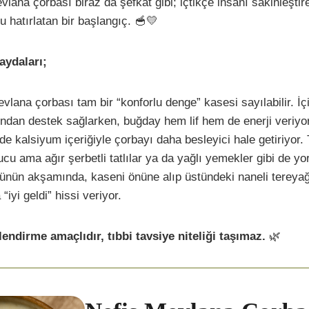
evlana çorbası biraz da şefkat gibi; içtikçe insanı sakinleşti
hatırlatan bir başlangıç. 🥣💛
aydaları;
vlana çorbası tam bir “konforlu denge” kasesi sayılabilir. İç
ndan destek sağlarken, buğday hem lif hem de enerji veriyo
 de kalsiyum içeriğiyle çorbayı daha besleyici hale getiriyor.
cu ama ağır şerbetli tatlılar ya da yağlı yemekler gibi de y
günün akşamında, kaseni önüne alıp üstündeki naneli tereyağ
iyi geldi” hissi veriyor.
ilendirme amaçlıdır, tıbbi tavsiye niteliği taşımaz.
🌿