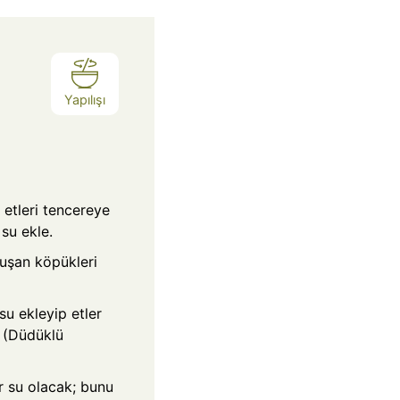
a
Yapılışı
etleri tencereye
su ekle.
uşan köpükleri
u ekleyip etler
 (Düdüklü
ir su olacak; bunu