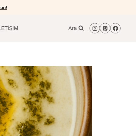
un!
Ara
LETIŞIM