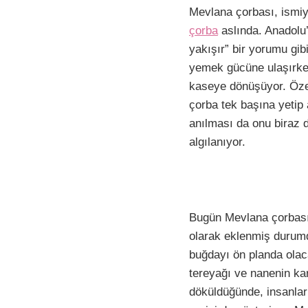
F
P
W
E
Mevlana çorbası, ismiyl
a
i
h
m
çorba
aslında. Anadolu’
c
n
a
a
yakışır” bir yorumu gib
e
t
t
i
yemek gücüne ulaşırken;
b
e
s
l
kaseye dönüşüyor. Özell
çorba tek başına yetip
o
r
A
i
anılması da onu biraz d
o
e
p
algılanıyor.
k
s
p
t
Bugün Mevlana çorbası
olarak eklenmiş durumd
buğdayı ön planda olac
tereyağı ve nanenin kar
döküldüğünde, insanları