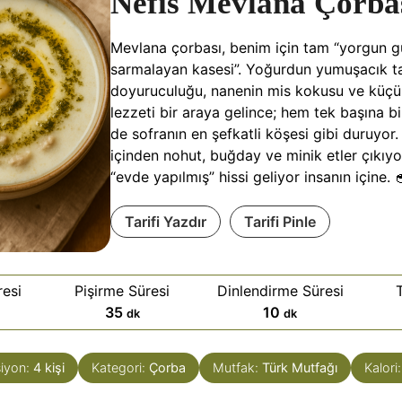
Nefis Mevlana Çorba
Mevlana çorbası, benim için tam “yorgun gü
sarmalayan kasesi”. Yoğurdun yumuşacık t
doyuruculuğu, nanenin mis kokusu ve küçük
lezzeti bir araya gelince; hem tek başına b
de sofranın en şefkatli köşesi gibi duruyor.
içinden nohut, buğday ve minik etler çıkıyo
“evde yapılmış” hissi geliyor insanın içine. 
Tarifi Yazdır
Tarifi Pinle
esi
Pişirme Süresi
Dinlendirme Süresi
d
d
35
10
dk
dk
a
a
k
k
iyon:
4
kişi
Kategori:
Çorba
Mutfak:
Türk Mutfağı
Kalori
i
i
k
k