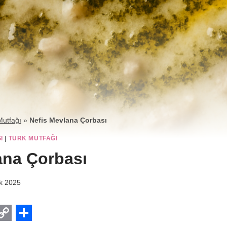
Mutfağı
»
Nefis Mevlana Çorbası
I
|
TÜRK MUTFAĞI
ana Çorbası
ık 2025