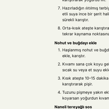
Hazırladığın ılıtılmış terb
etli suya ince bir şerit h
sürekli karıştır.
Orta-kısık ateşte karıştır
tekrar kaynama noktasına
Nohut ve buğdayı ekle
Haşlanmış nohut ve buğd
ekle, karıştır.
Kıvamı sana çok koyu gel
sıcak su veya et suyu ekle
Kısık ateşte 10–15 dakika
karıştırarak pişir.
Tuzunu pişmeye yakın ek
koyarsan yoğurdun kıvamın
Naneli tereyağlı sos