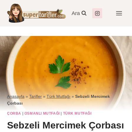
Ara
Anasayfa
»
Tarifler
»
Türk Mutfağı
»
Sebzeli Mercimek
Çorbası
ÇORBA
|
OSMANLI MUTFAĞI
|
TÜRK MUTFAĞI
Sebzeli Mercimek Çorbası