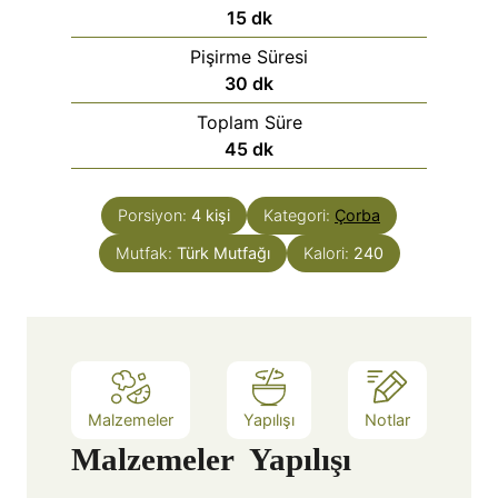
15
dk
Pişirme Süresi
30
dk
Toplam Süre
45
dk
Porsiyon:
4
kişi
Kategori:
Çorba
Mutfak:
Türk Mutfağı
Kalori:
240
Malzemeler
Yapılışı
Notlar
Malzemeler
Yapılışı