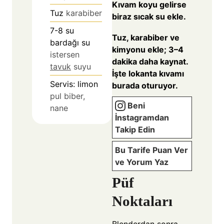
Kıvam koyu gelirse
Tuz
karabiber
biraz sıcak su ekle.
7-8
su
Tuz, karabiber ve
bardağı su
kimyonu ekle; 3–4
istersen
dakika daha kaynat.
tavuk
suyu
İşte lokanta kıvamı
Servis: limon
burada oturuyor.
pul biber,
Beni
nane
İnstagramdan
Takip Edin
Bu Tarife Puan Ver
ve Yorum Yaz
Püf
Noktaları