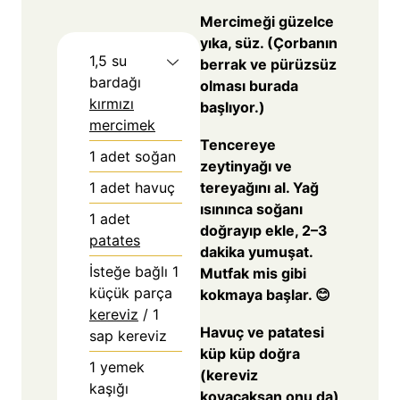
Mercimeği güzelce
yıka, süz. (Çorbanın
1,5
su
berrak ve pürüzsüz
bardağı
olması burada
kırmızı
başlıyor.)
mercimek
Tencereye
1
adet soğan
zeytinyağı ve
tereyağını al. Yağ
1
adet havuç
ısınınca soğanı
1
adet
doğrayıp ekle, 2–3
patates
dakika yumuşat.
İsteğe bağlı 1
Mutfak mis gibi
küçük parça
kokmaya başlar. 😊
kereviz
/ 1
Havuç ve patatesi
sap kereviz
küp küp doğra
1
yemek
(kereviz
kaşığı
koyacaksan onu da)