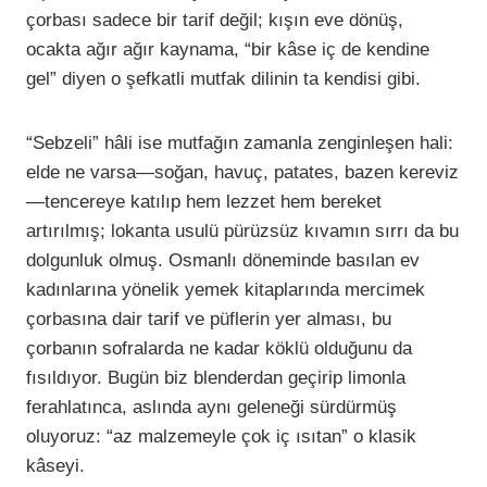
çorbası sadece bir tarif değil; kışın eve dönüş,
ocakta ağır ağır kaynama, “bir kâse iç de kendine
gel” diyen o şefkatli mutfak dilinin ta kendisi gibi.
“Sebzeli” hâli ise mutfağın zamanla zenginleşen hali:
elde ne varsa—soğan, havuç, patates, bazen kereviz
—tencereye katılıp hem lezzet hem bereket
artırılmış; lokanta usulü pürüzsüz kıvamın sırrı da bu
dolgunluk olmuş. Osmanlı döneminde basılan ev
kadınlarına yönelik yemek kitaplarında mercimek
çorbasına dair tarif ve püflerin yer alması, bu
çorbanın sofralarda ne kadar köklü olduğunu da
fısıldıyor. Bugün biz blenderdan geçirip limonla
ferahlatınca, aslında aynı geleneği sürdürmüş
oluyoruz: “az malzemeyle çok iç ısıtan” o klasik
kâseyi.