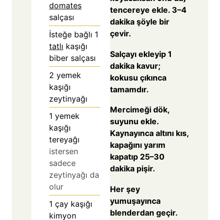
domates
tencereye ekle. 3–4
salçası
dakika şöyle bir
çevir.
İsteğe bağlı 1
tatlı
kaşığı
Salçayı ekleyip 1
biber salçası
dakika kavur;
2
yemek
kokusu çıkınca
kaşığı
tamamdır.
zeytinyağı
Mercimeği dök,
1
yemek
suyunu ekle.
kaşığı
Kaynayınca altını kıs,
tereyağı
kapağını yarım
istersen
kapatıp 25–30
sadece
dakika pişir.
zeytinyağı da
olur
Her şey
yumuşayınca
1
çay kaşığı
blenderdan geçir.
kimyon