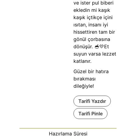
ve ister pul biberi
ekledin mi kaşık
kaşık içtikçe içini
ısıtan, insanı iyi
hissettiren tam bir
gönül çorbasına
dönüşür. 🥣💛Et
suyun varsa lezzet
katlanır.
Güzel bir hatıra
bırakması
dileğiyle!
Tarifi Yazdır
Tarifi Pinle
Hazırlama Süresi