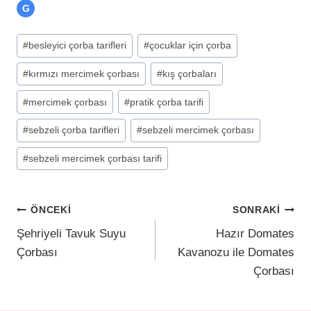
G
#
besleyici çorba tarifleri
#
çocuklar için çorba
#
kırmızı mercimek çorbası
#
kış çorbaları
#
mercimek çorbası
#
pratik çorba tarifi
#
sebzeli çorba tarifleri
#
sebzeli mercimek çorbası
#
sebzeli mercimek çorbası tarifi
ÖNCEKI
SONRAKI
Şehriyeli Tavuk Suyu
Hazır Domates
Çorbası
Kavanozu ile Domates
Çorbası