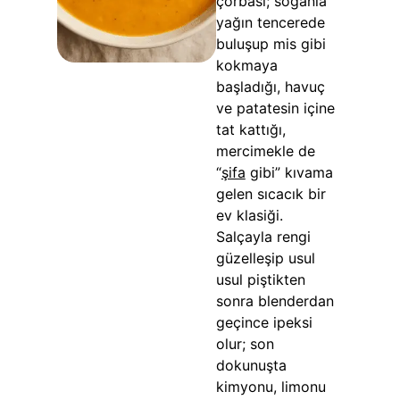
çorbası; soğanla
yağın tencerede
buluşup mis gibi
kokmaya
başladığı, havuç
ve patatesin içine
tat kattığı,
mercimekle de
“
şifa
gibi” kıvama
gelen sıcacık bir
ev klasiği.
Salçayla rengi
güzelleşip usul
usul piştikten
sonra blenderdan
geçince ipeksi
olur; son
dokunuşta
kimyonu, limonu