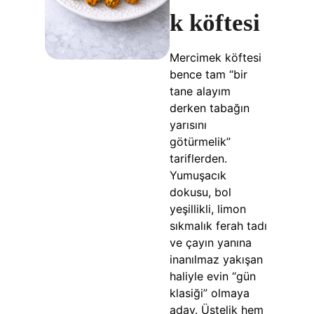
k köftesi
Mercimek köftesi
bence tam “bir
tane alayım
derken tabağın
yarısını
götürmelik”
tariflerden.
Yumuşacık
dokusu, bol
yeşillikli, limon
sıkmalık ferah tadı
ve çayın yanına
inanılmaz yakışan
haliyle evin “gün
klasiği” olmaya
aday. Üstelik hem