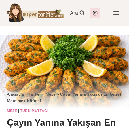
Ara
Anasayfa
»
Tarifler
»
Meze
»
Çayın Yanına Yakışan En Güzel
Mercimek Köftesi
MEZE
|
TÜRK MUTFAĞI
Çayın Yanına Yakışan En