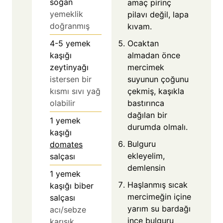
soğan
amaç pirinç
yemeklik
pilavı değil, lapa
doğranmış
kıvam.
Ocaktan
4-5
yemek
almadan önce
kaşığı
mercimek
zeytinyağı
suyunun çoğunu
istersen bir
çekmiş, kaşıkla
kısmı sıvı yağ
bastırınca
olabilir
dağılan bir
1
yemek
durumda olmalı.
kaşığı
Bulguru
domates
ekleyelim,
salçası
demlensin
1
yemek
Haşlanmış sıcak
kaşığı biber
mercimeğin içine
salçası
yarım su bardağı
acı/sebze
ince bulguru
karışık