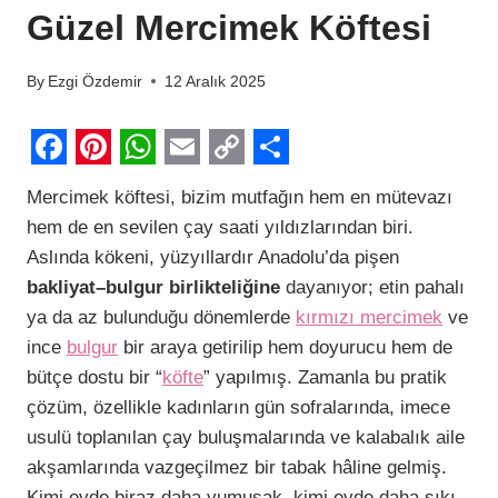
Güzel Mercimek Köftesi
By
Ezgi Özdemir
12 Aralık 2025
F
P
W
E
C
S
Mercimek köftesi, bizim mutfağın hem en mütevazı
a
i
h
m
o
h
hem de en sevilen çay saati yıldızlarından biri.
c
n
a
a
p
a
Aslında kökeni, yüzyıllardır Anadolu’da pişen
e
t
t
i
y
r
bakliyat–bulgur birlikteliğine
dayanıyor; etin pahalı
b
e
s
l
L
e
ya da az bulunduğu dönemlerde
kırmızı mercimek
ve
ince
bulgur
bir araya getirilip hem doyurucu hem de
o
r
A
i
bütçe dostu bir “
köfte
” yapılmış. Zamanla bu pratik
o
e
p
n
çözüm, özellikle kadınların gün sofralarında, imece
k
s
p
k
usulü toplanılan çay buluşmalarında ve kalabalık aile
t
akşamlarında vazgeçilmez bir tabak hâline gelmiş.
Kimi evde biraz daha yumuşak, kimi evde daha sıkı