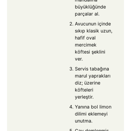
büyüklüğünde
parçalar al.
Avucunun içinde
sıkıp klasik uzun,
hafif oval
mercimek
köftesi şeklini
ver.
Servis tabağına
marul yaprakları
diz; üzerine
köfteleri
yerleştir.
Yanına bol limon
dilimi eklemeyi
unutma.
Çay demlenmiş,