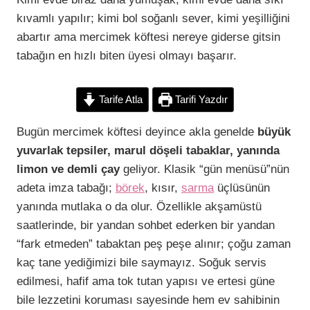
kıvamlı yapılır; kimi bol soğanlı sever, kimi yeşilliğini
abartır ama mercimek köftesi nereye giderse gitsin
tabağın en hızlı biten üyesi olmayı başarır.
Tarife Atla
Tarifi Yazdır
Bugün mercimek köftesi deyince akla genelde
büyük
yuvarlak tepsiler, marul döşeli tabaklar, yanında
limon ve demli çay
geliyor. Klasik “gün menüsü”nün
adeta imza tabağı;
börek
, kısır,
sarma
üçlüsünün
yanında mutlaka o da olur. Özellikle akşamüstü
saatlerinde, bir yandan sohbet ederken bir yandan
“fark etmeden” tabaktan peş peşe alınır; çoğu zaman
kaç tane yediğimizi bile saymayız. Soğuk servis
edilmesi, hafif ama tok tutan yapısı ve ertesi güne
bile lezzetini koruması sayesinde hem ev sahibinin