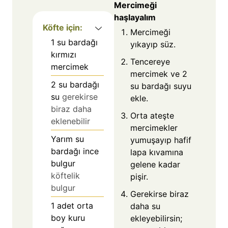
Mercimeği
haşlayalım
Köfte için:
Mercimeği
1
su bardağı
yıkayıp süz.
kırmızı
Tencereye
mercimek
mercimek ve 2
2
su bardağı
su bardağı suyu
su
gerekirse
ekle.
biraz daha
Orta ateşte
eklenebilir
mercimekler
Yarım su
yumuşayıp hafif
bardağı ince
lapa kıvamına
bulgur
gelene kadar
köftelik
pişir.
bulgur
Gerekirse biraz
1
adet orta
daha su
boy kuru
ekleyebilirsin;