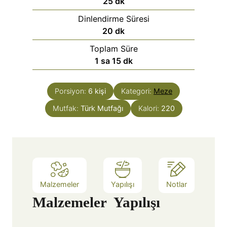
25
dk
Dinlendirme Süresi
20
dk
Toplam Süre
1
sa
15
dk
Porsiyon:
6
kişi
Kategori:
Meze
Mutfak:
Türk Mutfağı
Kalori:
220
Malzemeler
Yapılışı
Notlar
Malzemeler
Yapılışı