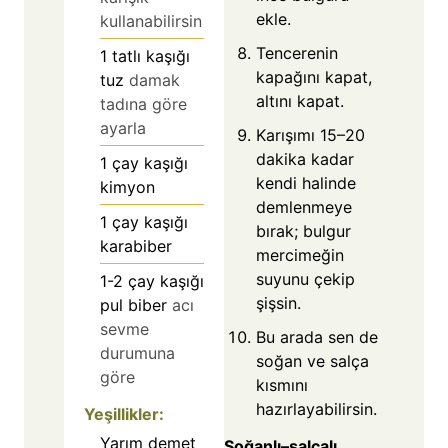
ekle.
kullanabilirsin
Tencerenin
1
tatlı kaşığı
kapağını kapat,
tuz
damak
altını kapat.
tadına göre
ayarla
Karışımı 15–20
dakika kadar
1
çay kaşığı
kendi halinde
kimyon
demlenmeye
1
çay kaşığı
bırak; bulgur
karabiber
mercimeğin
suyunu çekip
1-2
çay kaşığı
şişsin.
pul biber
acı
sevme
Bu arada sen de
durumuna
soğan ve salça
göre
kısmını
hazırlayabilirsin.
Yeşillikler:
Yarım demet
Soğanlı–salçalı