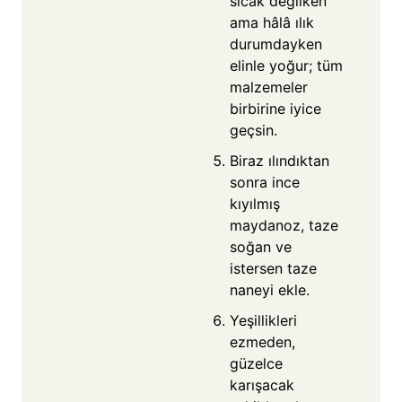
sıcak değilken
ama hâlâ ılık
durumdayken
elinle yoğur; tüm
malzemeler
birbirine iyice
geçsin.
Biraz ılındıktan
sonra ince
kıyılmış
maydanoz, taze
soğan ve
istersen taze
naneyi ekle.
Yeşillikleri
ezmeden,
güzelce
karışacak