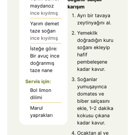
maydanoz
karışım
ince kıyılmış
Ayrı bir tavaya
zeytinyağını al.
Yarım demet
taze soğan
Yemeklik
ince kıyılmış
doğradığın kuru
soğanı ekleyip
İsteğe göre:
hafif
Bir avuç ince
pembeleşene
doğranmış
kadar kavur.
taze nane
Soğanlar
Servis için:
yumuşayınca
Bol limon
domates ve
dilimi
biber salçasını
Marul
ekle, 1–2 dakika
yaprakları
kokusu çıkana
kadar kavur.
Ocaktan al ve