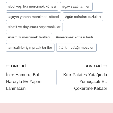
#
bol yeşillikli mercimek köftesi
#
çay saati tarifleri
#
çayın yanına mercimek köftesi
#
gün sofraları tuzluları
#
hafif ve doyurucu atıştırmalıklar
#
kırmızı mercimek tarifleri
#
mercimek köftesi tarifi
#
misafirler için pratik tarifler
#
türk mutfağı mezeleri
ÖNCEKI
SONRAKI
İnce Hamuru, Bol
Kıtır Patates Yatağında
Harcıyla Ev Yapımı
Yumuşacık Et:
Lahmacun
Çökertme Kebabı