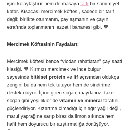
işini kolaylaştırır hem de masaya
tatlı
bir samimiyet
katar. Kısacası mercimek köftesi, sadece bir tarif
değil; birlikte oturmanın, paylaşmanın ve çayın
etrafında toplanmanın lezzetli bahanesi gibi. 🧡
Mercimek Köftesinin Faydaları;
Mercimek köftesi bence “vicdan rahatlatan” çay saati
klasiği. 🧡 Kırmızı mercimek ve ince bulgur
sayesinde
bitkisel protein
ve
lif
açısından oldukça
zengin; bu da hem tok tutuyor hem de sindirime
destek oluyor. İçine giren soğan, maydanoz, taze
soğan gibi yeşillikler de
vitamin ve mineral
tarafını
güçlendiriyor. Kızartma olmadığı için ağır yağlı değil,
marul yaprağına sarıp biraz da limon sıkınca hem
hafif hem doyurucu bir atıştırmalığa dönüşüyor.