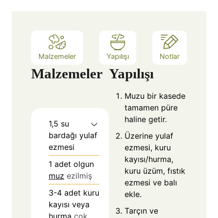
Malzemeler
Yapılışı
Notlar
Malzemeler
Yapılışı
Muzu bir kasede
tamamen püre
haline getir.
1,5
su
bardağı yulaf
Üzerine yulaf
ezmesi
ezmesi, kuru
kayısı/hurma,
1
adet olgun
kuru üzüm, fıstık
muz
ezilmiş
ezmesi ve balı
3-4
adet kuru
ekle.
kayısı veya
Tarçın ve
hurma
çok