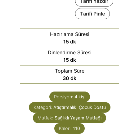
Tarifi Yazdır
Tarifi Pinle
Hazırlama Süresi
15
dk
Dinlendirme Süresi
15
dk
Toplam Süre
30
dk
Porsiyon:
4
kişi
Kategori:
Atıştırmalık, Çocuk Dostu
Mutfak:
Sağlıklı Yaşam Mutfağı
Kalori:
110