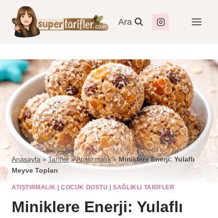
Ara
Anasayfa
»
Tarifler
»
Atıştırmalık
»
Miniklere Enerji: Yulaflı
Meyve Topları
ATIŞTIRMALIK
|
ÇOCUK DOSTU
|
SAĞLIKLI TARIFLER
Miniklere Enerji: Yulaflı