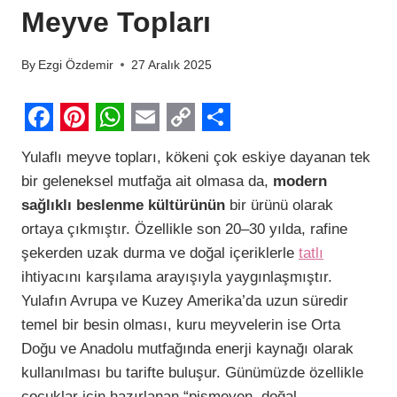
Meyve Topları
By
Ezgi Özdemir
27 Aralık 2025
F
P
W
E
C
S
Yulaflı meyve topları, kökeni çok eskiye dayanan tek
a
i
h
m
o
h
bir geleneksel mutfağa ait olmasa da,
modern
c
n
a
a
p
a
sağlıklı beslenme kültürünün
bir ürünü olarak
e
t
t
i
y
r
ortaya çıkmıştır. Özellikle son 20–30 yılda, rafine
b
e
s
l
L
e
şekerden uzak durma ve doğal içeriklerle
tatlı
ihtiyacını karşılama arayışıyla yaygınlaşmıştır.
o
r
A
i
Yulafın Avrupa ve Kuzey Amerika’da uzun süredir
o
e
p
n
temel bir besin olması, kuru meyvelerin ise Orta
k
s
p
k
Doğu ve Anadolu mutfağında enerji kaynağı olarak
t
kullanılması bu tarifte buluşur. Günümüzde özellikle
çocuklar için hazırlanan “pişmeyen, doğal