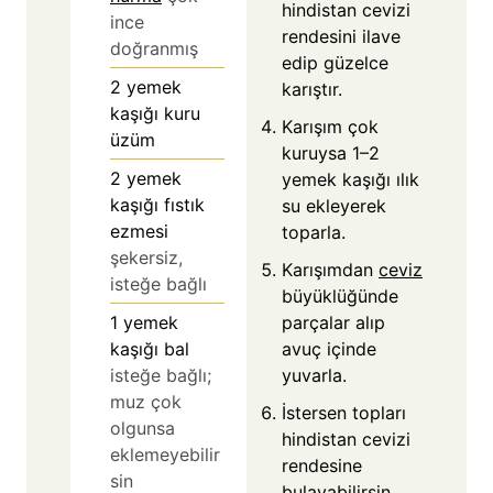
hindistan cevizi
ince
rendesini ilave
doğranmış
edip güzelce
2
yemek
karıştır.
kaşığı kuru
Karışım çok
üzüm
kuruysa 1–2
2
yemek
yemek kaşığı ılık
kaşığı fıstık
su ekleyerek
ezmesi
toparla.
şekersiz,
Karışımdan
ceviz
isteğe bağlı
büyüklüğünde
1
yemek
parçalar alıp
kaşığı bal
avuç içinde
isteğe bağlı;
yuvarla.
muz çok
İstersen topları
olgunsa
hindistan cevizi
eklemeyebilir
rendesine
sin
bulayabilirsin.