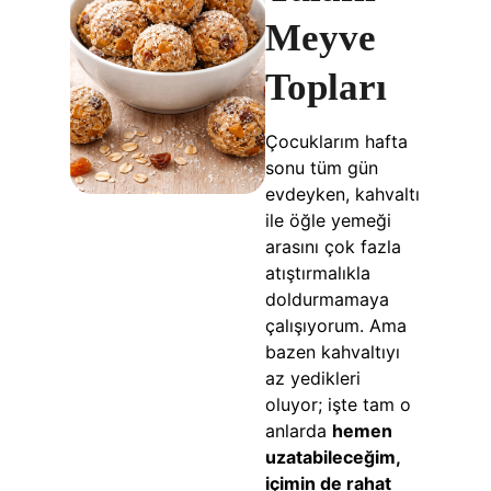
Meyve
Topları
Çocuklarım hafta
sonu tüm gün
evdeyken, kahvaltı
ile öğle yemeği
arasını çok fazla
atıştırmalıkla
doldurmamaya
çalışıyorum. Ama
bazen kahvaltıyı
az yedikleri
oluyor; işte tam o
anlarda
hemen
uzatabileceğim,
içimin de rahat