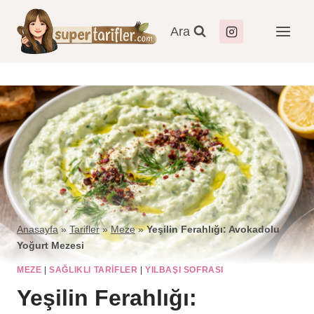
Ara
Anasayfa
»
Tarifler
»
Meze
»
Yeşilin Ferahlığı: Avokadolu
Yoğurt Mezesi
MEZE
|
SAĞLIKLI TARIFLER
|
YILBAŞI SOFRASI
Yeşilin Ferahlığı: