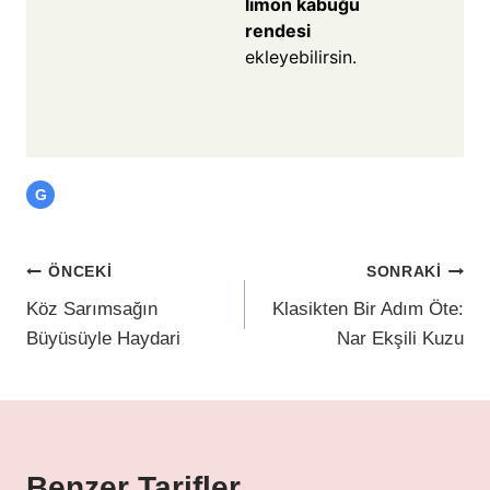
limon kabuğu
rendesi
ekleyebilirsin.
G
ÖNCEKI
SONRAKI
Köz Sarımsağın
Klasikten Bir Adım Öte:
Büyüsüyle Haydari
Nar Ekşili Kuzu
Benzer Tarifler