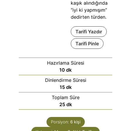
kaşık alındığında
“iyi ki yapmışım”
dedirten türden.
Tarifi Yazdır
Tarifi Pinle
Hazırlama Süresi
10
dk
Dinlendirme Süresi
15
dk
Toplam Süre
25
dk
Porsiyon:
6
kişi