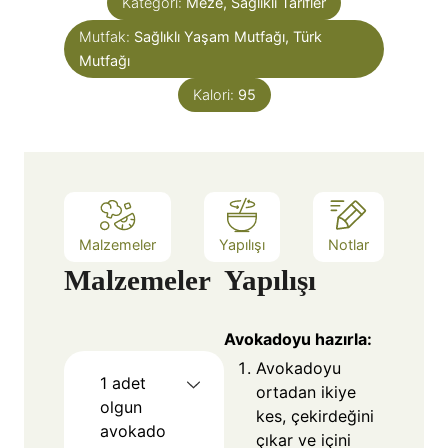
Kategori:
Meze, Sağlıklı Tarifler
Mutfak:
Sağlıklı Yaşam Mutfağı, Türk
Mutfağı
Kalori:
95
Malzemeler
Yapılışı
Notlar
Malzemeler
Yapılışı
Avokadoyu hazırla:
Avokadoyu
1
adet
ortadan ikiye
olgun
kes, çekirdeğini
avokado
çıkar ve içini