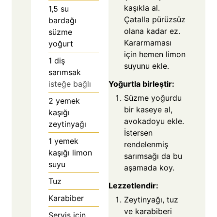
kaşıkla al.
1,5
su
Çatalla pürüzsüz
bardağı
olana kadar ez.
süzme
Kararmaması
yoğurt
için hemen limon
1
diş
suyunu ekle.
sarımsak
Yoğurtla birleştir:
isteğe bağlı
Süzme yoğurdu
2
yemek
bir kaseye al,
kaşığı
avokadoyu ekle.
zeytinyağı
İstersen
1
yemek
rendelenmiş
kaşığı limon
sarımsağı da bu
suyu
aşamada koy.
Tuz
Lezzetlendir:
Karabiber
Zeytinyağı, tuz
ve karabiberi
Servis için