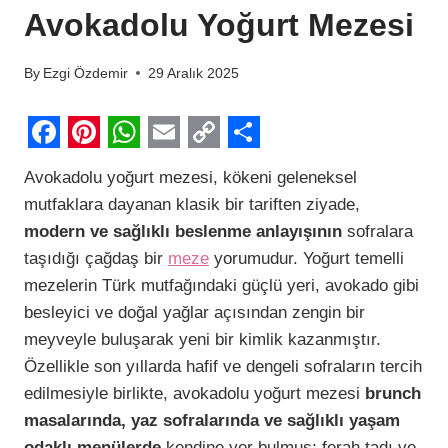
Avokadolu Yoğurt Mezesi
By
Ezgi Özdemir
29 Aralık 2025
F
P
W
E
C
S
Avokadolu yoğurt mezesi, kökeni geleneksel
a
i
h
m
o
h
mutfaklara dayanan klasik bir tariften ziyade,
c
n
a
a
p
a
modern ve sağlıklı beslenme anlayışının
sofralara
e
t
t
i
y
r
taşıdığı çağdaş bir
meze
yorumudur. Yoğurt temelli
b
e
s
l
L
e
mezelerin Türk mutfağındaki güçlü yeri, avokado gibi
besleyici ve doğal yağlar açısından zengin bir
o
r
A
i
meyveyle buluşarak yeni bir kimlik kazanmıştır.
o
e
p
n
Özellikle son yıllarda hafif ve dengeli sofraların tercih
k
s
p
k
edilmesiyle birlikte, avokadolu yoğurt mezesi
brunch
t
masalarında, yaz sofralarında ve sağlıklı yaşam
odaklı menülerde
kendine yer bulmuş; ferah tadı ve