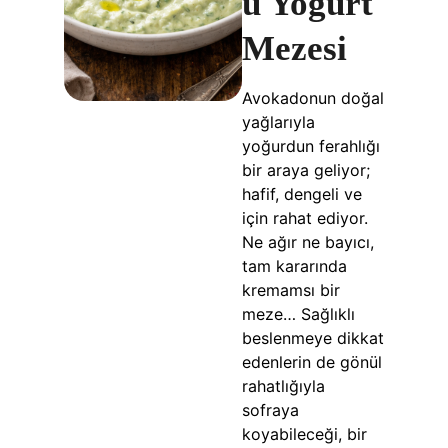
u Yoğurt
Mezesi
Avokadonun doğal
yağlarıyla
yoğurdun ferahlığı
bir araya geliyor;
hafif, dengeli ve
için rahat ediyor.
Ne ağır ne bayıcı,
tam kararında
kremamsı bir
meze… Sağlıklı
beslenmeye dikkat
edenlerin de gönül
rahatlığıyla
sofraya
koyabileceği, bir