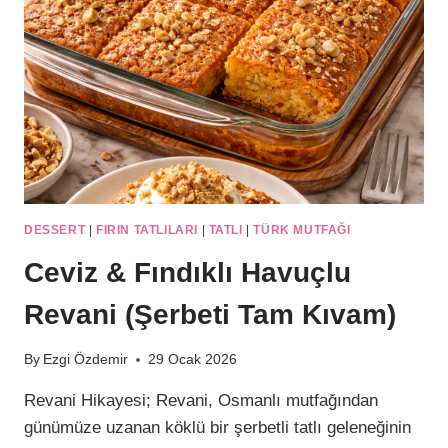
KOKULU!)
DESSERT
|
FIRIN TATLILARI
|
TATLI
|
TÜRK MUTFAĞI
Ceviz & Fındıklı Havuçlu
Revani (Şerbeti Tam Kıvam)
By
Ezgi Özdemir
29 Ocak 2026
Revani Hikayesi; Revani, Osmanlı mutfağından
günümüze uzanan köklü bir şerbetli tatlı geleneğinin