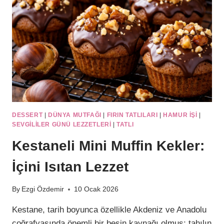
AKIŞKAN
DESSERT
|
DÜNYA MUTFAĞI
|
FIRIN TATLILARI
|
HAMUR IŞI
|
SEVGILILER GÜNÜ LEZZETLERI
|
TATLI
Kestaneli Mini Muffin Kekler:
İçini Isıtan Lezzet
By
Ezgi Özdemir
10 Ocak 2026
Kestane, tarih boyunca özellikle Akdeniz ve Anadolu
coğrafyasında önemli bir besin kaynağı olmuş; tahılın