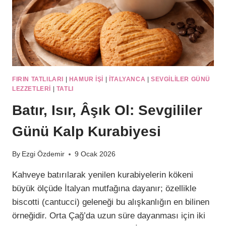
FIRIN TATLILARI
|
HAMUR IŞI
|
İTALYANCA
|
SEVGILILER GÜNÜ
LEZZETLERI
|
TATLI
Batır, Isır, Âşık Ol: Sevgililer
Günü Kalp Kurabiyesi
By
Ezgi Özdemir
9 Ocak 2026
Kahveye batırılarak yenilen kurabiyelerin kökeni
büyük ölçüde İtalyan mutfağına dayanır; özellikle
biscotti (cantucci) geleneği bu alışkanlığın en bilinen
örneğidir. Orta Çağ’da uzun süre dayanması için iki