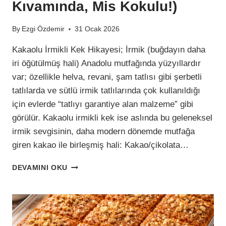
Kıvamında, Mis Kokulu!)
By
Ezgi Özdemir
31 Ocak 2026
Kakaolu İrmikli Kek Hikayesi; İrmik (buğdayın daha
iri öğütülmüş hali) Anadolu mutfağında yüzyıllardır
var; özellikle helva, revani, şam tatlısı gibi şerbetli
tatlılarda ve sütlü irmik tatlılarında çok kullanıldığı
için evlerde “tatlıyı garantiye alan malzeme” gibi
görülür. Kakaolu irmikli kek ise aslında bu geleneksel
irmik sevgisinin, daha modern dönemde mutfağa
giren kakao ile birleşmiş hali: Kakao/çikolata…
İRMIKLI
DEVAMINI OKU
KAKAOLU
KEK
(TAM
KIVAMINDA,
MIS