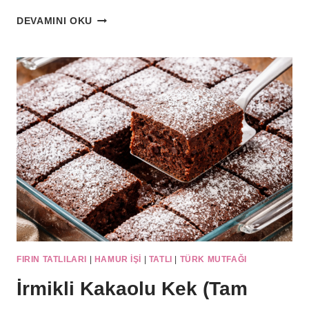
HAŞHAŞLI
DEVAMINI OKU
LIMONLU
KEK
FIRIN TATLILARI
|
HAMUR IŞI
|
TATLI
|
TÜRK MUTFAĞI
İrmikli Kakaolu Kek (Tam