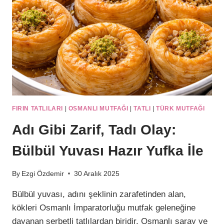
FIRIN TATLILARI
|
OSMANLI MUTFAĞI
|
TATLI
|
TÜRK MUTFAĞI
Adı Gibi Zarif, Tadı Olay:
Bülbül Yuvası Hazır Yufka İle
By
Ezgi Özdemir
30 Aralık 2025
Bülbül yuvası, adını şeklinin zarafetinden alan,
kökleri Osmanlı İmparatorluğu mutfak geleneğine
dayanan şerbetli tatlılardan biridir. Osmanlı saray ve