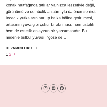
konak mutfağında tatlılar yalnızca lezzetiyle değil,
görünümü ve sembolik anlatımıyla da önemsenirdi.
İncecik yufkaların sarılıp halka hâline getirilmesi,
ortasının yuva gibi çukur bırakılması; hem ustalık
hem de estetik anlayışın bir yansımasıdır. Bu
nedenle bülbül yuvası, “göze de…
ADI
DEVAMINI OKU
GIBI
Next
Page
1
2
ZARIF,
Page
TADI
navigation
OLAY:
BÜLBÜL
YUVASI
HAZIR
YUFKA
İLE