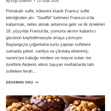
By
Ezgi Özdemir
13 Ocak 2026
Portakallı sufle, kökenini klasik Fransız sufle
tekniğinden alır. “Soufflé” kelimesi Fransızca’da
kabarmak, nefes almak anlamına gelir ve ilk örnekleri
18. yüzyılda Fransa’da, yumurta akının kabartıcı
gücünün keşfedilmesiyle ortaya çıkmıştır.
Başlangıçta çoğunlukla tuzlu yapılan suflelere
zamanla şeker, vanilya ve çikolata eklenmiş;
narenciye kabuğu rendesi ve meyve suları ise
özellikle Akdeniz etkisi taşıyan mutfaklarda tatlı
suflelere ferah…
FIRINDA
DEVAMINI OKU
PORTAKALLI
SUFLE:
DIŞI
HAFIF,
İÇI