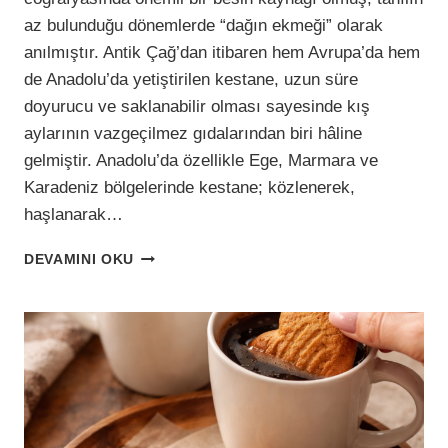
az bulunduğu dönemlerde “dağın ekmeği” olarak
anılmıştır. Antik Çağ’dan itibaren hem Avrupa’da hem
de Anadolu’da yetiştirilen kestane, uzun süre
doyurucu ve saklanabilir olması sayesinde kış
aylarının vazgeçilmez gıdalarından biri hâline
gelmiştir. Anadolu’da özellikle Ege, Marmara ve
Karadeniz bölgelerinde kestane; közlenerek,
haşlanarak…
KESTANELI
DEVAMINI OKU
MINI
MUFFIN
KEKLER:
İÇINI
ISITAN
LEZZET