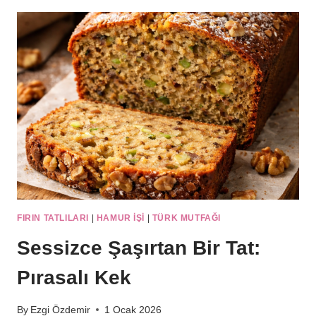
BROWNIE
MI?
İKISI
BIRDEN
FIRIN TATLILARI
|
HAMUR IŞI
|
TÜRK MUTFAĞI
Sessizce Şaşırtan Bir Tat:
Pırasalı Kek
By
Ezgi Özdemir
1 Ocak 2026