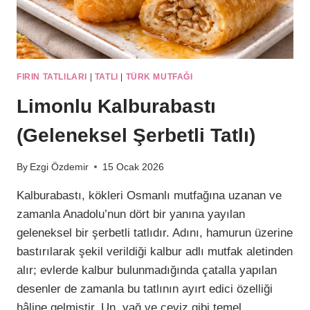
FIRIN TATLILARI
|
TATLI
|
TÜRK MUTFAĞI
Limonlu Kalburabastı
(Geleneksel Şerbetli Tatlı)
By
Ezgi Özdemir
15 Ocak 2026
Kalburabastı, kökleri Osmanlı mutfağına uzanan ve
zamanla Anadolu’nun dört bir yanına yayılan
geleneksel bir şerbetli tatlıdır. Adını, hamurun üzerine
bastırılarak şekil verildiği kalbur adlı mutfak aletinden
alır; evlerde kalbur bulunmadığında çatalla yapılan
desenler de zamanla bu tatlının ayırt edici özelliği
hâline gelmiştir. Un, yağ ve ceviz gibi temel