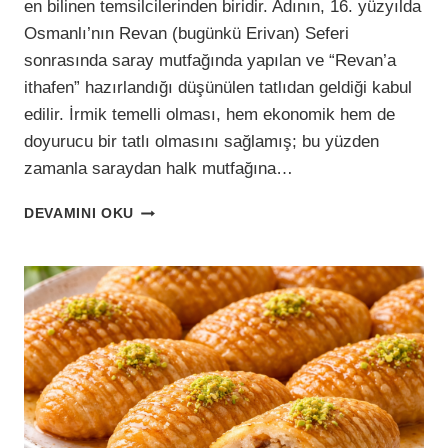
en bilinen temsilcilerinden biridir. Adının, 16. yüzyılda
Osmanlı’nın Revan (bugünkü Erivan) Seferi
sonrasında saray mutfağında yapılan ve “Revan’a
ithafen” hazırlandığı düşünülen tatlıdan geldiği kabul
edilir. İrmik temelli olması, hem ekonomik hem de
doyurucu bir tatlı olmasını sağlamış; bu yüzden
zamanla saraydan halk mutfağına…
CEVIZ
DEVAMINI OKU
&
FINDIKLI
HAVUÇLU
REVANI
(ŞERBETI
TAM
KIVAM)