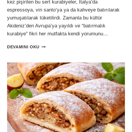
kez pişirilen bu sert kurabiyeler, İtalya’da
espressoya, vin santo’ya ya da kahveye batırılarak
yumuşatılarak tüketilirdi. Zamanla bu kültür
Akdeniz’den Avrupa’ya yayıldı ve “batırmalık
kurabiye” fikri her mutfakta kendi yorumunu…
BATIR,
DEVAMINI OKU
ISIR,
ÂŞIK
OL:
SEVGILILER
GÜNÜ
KALP
KURABIYESI