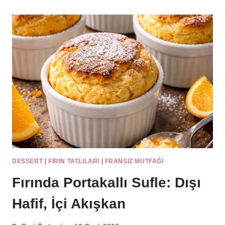
TARIFI
|
YUMUŞAK
DOKULU,
MIS
KOKULU
DESSERT
|
FIRIN TATLILARI
|
FRANSIZ MUTFAĞI
Fırında Portakallı Sufle: Dışı
Hafif, İçi Akışkan