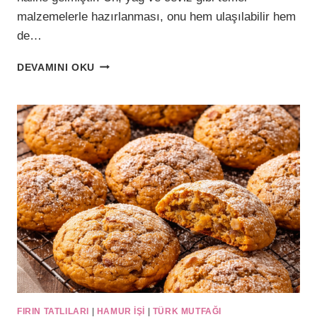
malzemelerle hazırlanması, onu hem ulaşılabilir hem
de…
LIMONLU
DEVAMINI OKU
KALBURABASTI
(GELENEKSEL
ŞERBETLI
TATLI)
FIRIN TATLILARI
|
HAMUR IŞI
|
TÜRK MUTFAĞI