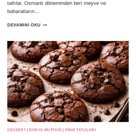
tatlılar, Osmanlı döneminden beri meyve ve
baharatların…
ÇAY
DEVAMINI OKU
DEMLENIRKEN
FIRINDAN
ÇIKAN
MUTLULUK:
ELMALI
RULO
KURABIYE
DESSERT
|
DÜNYA MUTFAĞI
|
FIRIN TATLILARI