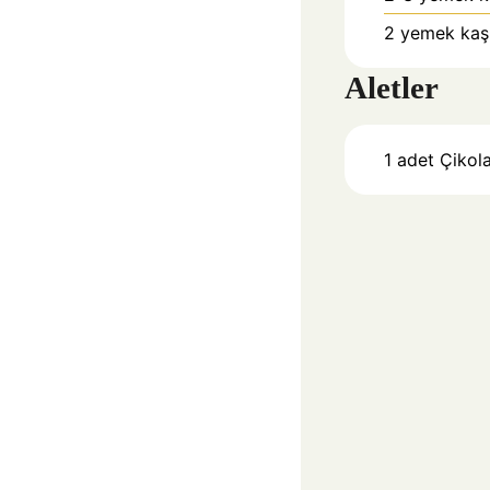
2
yemek kaşığ
Aletler
1 adet Çikola