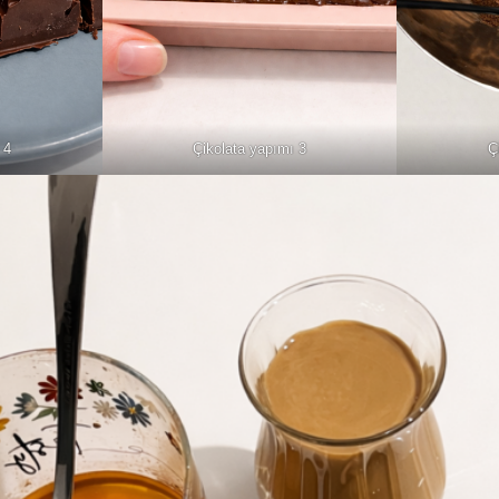
 4
Çikolata yapımı 3
Ç