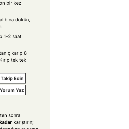
son bir kez
kalıbına dökün,
n.
ıp 1–2 saat
tan çıkarıp 8
Kırıp tek tek
Takip Edin
e Yorum Yaz
kten sonra
 kadar
karıştırın;