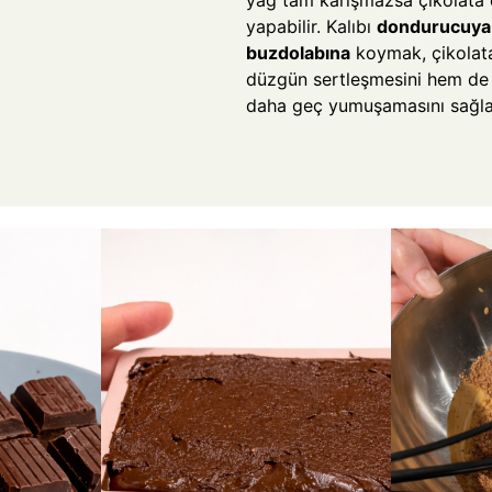
yağ tam karışmazsa çikolata
yapabilir. Kalıbı
dondurucuya 
buzdolabına
koymak, çikolat
düzgün sertleşmesini hem de 
daha geç yumuşamasını sağla