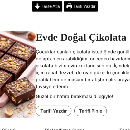
C
S
Tarife Atla
Tarifi Yazdır
o
h
p
a
y
r
Evde Doğal Çikolata
L
e
Çocuklar canları çikolata istediğinde gönül 
n
dolaptan çıkarabildiğim, önceden hazırlad
k
çikolata bizim evin kurtarıcısı oldu. İçindeki
içim rahat, lezzeti de öyle güzel ki çocukla
pratik hem de masum bir atıştırmalık aray
tavsiye ederim.
Güzel bir hatıra bırakması dileğiyle!
Tarifi Yazdır
Tarifi Pinle