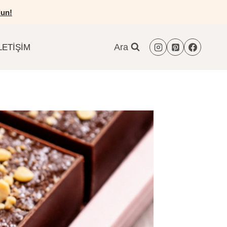
un!
Ara
LETIŞIM