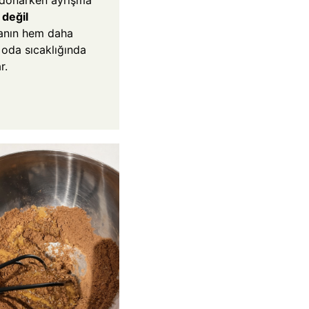
 donarken ayrışma
değil
anın hem daha
oda sıcaklığında
r.