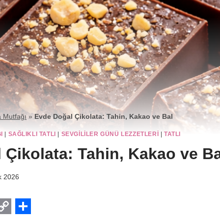
 Mutfağı
»
Evde Doğal Çikolata: Tahin, Kakao ve Bal
I
|
SAĞLIKLI TATLI
|
SEVGILILER GÜNÜ LEZZETLERI
|
TATLI
 Çikolata: Tahin, Kakao ve Ba
k 2026