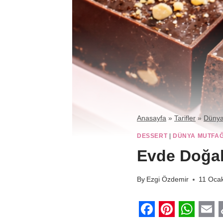
Anasayfa
»
Tarifler
»
Dünya
DESSERT
|
DÜNYA MUTFAĞ
Evde Doğal
By
Ezgi Özdemir
11 Oca