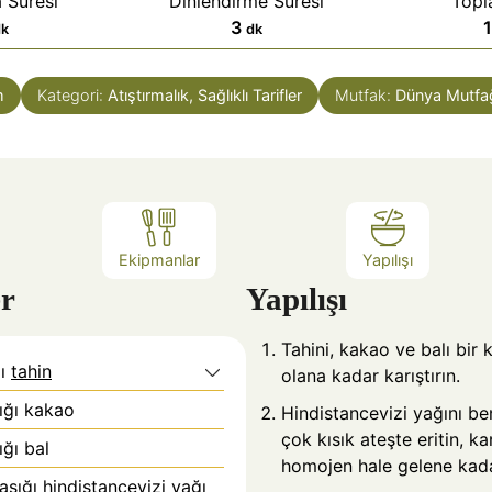
 Süresi
Dinlendirme Süresi
Topl
d
3
dk
dk
a
k
m
Kategori:
Atıştırmalık, Sağlıklı Tarifler
Mutfak:
Dünya Mutfa
i
k
a
Ekipmanlar
Yapılışı
r
Yapılışı
Tahini, kakao ve balı bir
ğı
tahin
olana kadar karıştırın.
ığı kakao
Hindistancevizi yağını be
çok kısık ateşte eritin, k
ğı bal
homojen hale gelene kadar
şığı hindistancevizi yağı