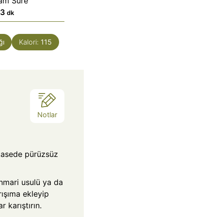
am Süre
d
13
dk
a
k
ğı
Kalori:
115
i
k
a
Notlar
 kasede pürüzsüz
nmari usulü ya da
arışıma ekleyip
 karıştırın.