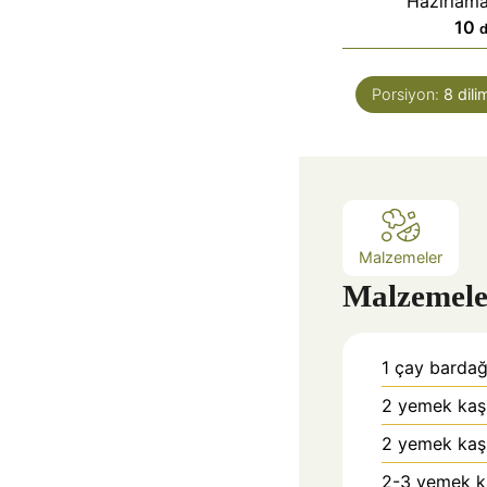
Hazırlama
d
10
a
k
Porsiyon:
8
dili
i
k
a
Malzemeler
Malzemele
1
çay barda
2
yemek kaş
2
yemek kaşı
2-3
yemek ka