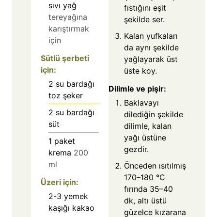
sıvı yağ
fıstığını eşit
tereyağına
şekilde ser.
karıştırmak
Kalan yufkaları
için
da aynı şekilde
Sütlü şerbeti
yağlayarak üst
için:
üste koy.
2
su bardağı
Dilimle ve pişir:
toz şeker
Baklavayı
2
su bardağı
dilediğin şekilde
süt
dilimle, kalan
yağı üstüne
1
paket
gezdir.
krema
200
ml
Önceden ısıtılmış
170–180 °C
Üzeri için:
fırında 35–40
2-3
yemek
dk, altı üstü
kaşığı kakao
güzelce kızarana