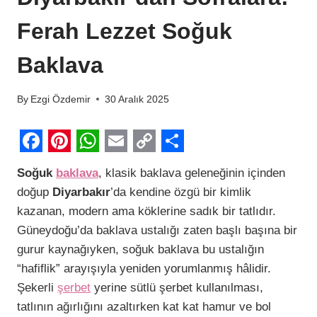
Ferah Lezzet Soğuk
Baklava
By
Ezgi Özdemir
30 Aralık 2025
F
P
W
E
C
S
Soğuk
baklava
, klasik baklava geleneğinin içinden
a
i
h
m
o
h
doğup
Diyarbakır
’da kendine özgü bir kimlik
c
n
a
a
p
a
kazanan, modern ama köklerine sadık bir tatlıdır.
e
t
t
i
y
r
Güneydoğu’da baklava ustalığı zaten başlı başına bir
b
e
s
l
L
e
gurur kaynağıyken, soğuk baklava bu ustalığın
“hafiflik” arayışıyla yeniden yorumlanmış hâlidir.
o
r
A
i
Şekerli
şerbet
yerine sütlü şerbet kullanılması,
o
e
p
n
tatlının ağırlığını azaltırken kat kat hamur ve bol