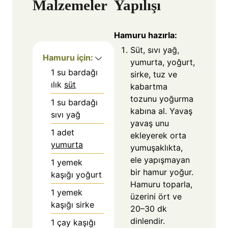
Malzemeler
Yapılışı
Hamuru hazırla:
Süt, sıvı yağ,
Hamuru için:
yumurta, yoğurt,
1
su bardağı
sirke, tuz ve
ılık
süt
kabartma
tozunu yoğurma
1
su bardağı
kabına al. Yavaş
sıvı yağ
yavaş unu
1
adet
ekleyerek orta
yumurta
yumuşaklıkta,
ele yapışmayan
1
yemek
bir hamur yoğur.
kaşığı yoğurt
Hamuru toparla,
1
yemek
üzerini ört ve
kaşığı sirke
20–30 dk
dinlendir.
1
çay kaşığı