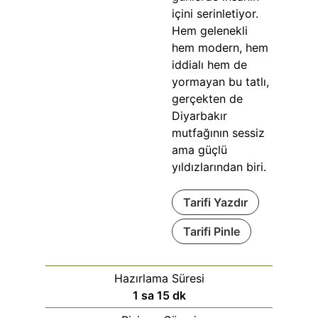
içini serinletiyor.
Hem gelenekli
hem modern, hem
iddialı hem de
yormayan bu tatlı,
gerçekten de
Diyarbakır
mutfağının sessiz
ama güçlü
yıldızlarından biri.
Tarifi Yazdır
Tarifi Pinle
Hazırlama Süresi
1
sa
15
dk