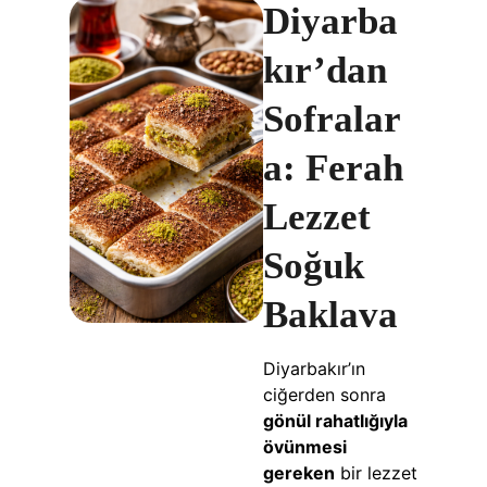
Diyarba
kır’dan
Sofralar
a: Ferah
Lezzet
Soğuk
Baklava
Diyarbakır’ın
ciğerden sonra
gönül rahatlığıyla
övünmesi
gereken
bir lezzet