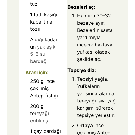
tuz
Bezeleri aç:
1
tatlı kaşığı
Hamuru 30–32
kabartma
bezeye ayır.
tozu
Bezeleri nişasta
yardımıyla
Aldığı kadar
incecik baklava
un
yaklaşık
yufkası olacak
5–6 su
şekilde aç.
bardağı
Tepsiye diz:
Arası için:
Tepsiyi yağla.
250
g
ince
Yufkaların
çekilmiş
yarısını aralarına
Antep fıstığı
tereyağı–sıvı yağ
200
g
karışımı sürerek
tereyağı
tepsiye yerleştir.
eritilmiş
Ortaya ince
1
çay bardağı
çekilmiş Antep