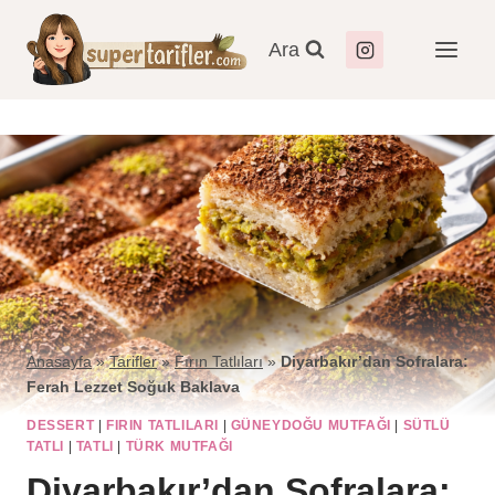
Ara
Anasayfa
»
Tarifler
»
Fırın Tatlıları
»
Diyarbakır’dan Sofralara:
Ferah Lezzet Soğuk Baklava
DESSERT
|
FIRIN TATLILARI
|
GÜNEYDOĞU MUTFAĞI
|
SÜTLÜ
TATLI
|
TATLI
|
TÜRK MUTFAĞI
Diyarbakır’dan Sofralara: