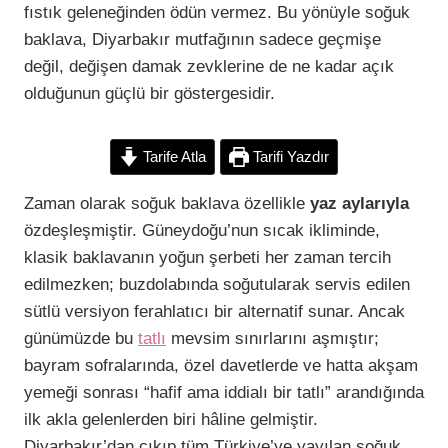
k
s
p
k
fıstık geleneğinden ödün vermez. Bu yönüyle soğuk
t
baklava, Diyarbakır mutfağının sadece geçmişe
değil, değişen damak zevklerine de ne kadar açık
olduğunun güçlü bir göstergesidir.
Tarife Atla
Tarifi Yazdır
Zaman olarak soğuk baklava özellikle
yaz aylarıyla
özdeşleşmiştir. Güneydoğu’nun sıcak ikliminde,
klasik baklavanın yoğun şerbeti her zaman tercih
edilmezken; buzdolabında soğutularak servis edilen
sütlü versiyon ferahlatıcı bir alternatif sunar. Ancak
günümüzde bu
tatlı
mevsim sınırlarını aşmıştır;
bayram sofralarında, özel davetlerde ve hatta akşam
yemeği sonrası “hafif ama iddialı bir tatlı” arandığında
ilk akla gelenlerden biri hâline gelmiştir.
Diyarbakır’dan çıkıp tüm Türkiye’ye yayılan soğuk