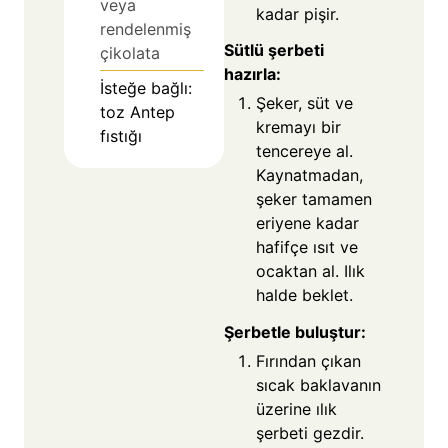
veya
kadar pişir.
rendelenmiş
Sütlü şerbeti
çikolata
hazırla:
İsteğe bağlı:
Şeker, süt ve
toz Antep
kremayı bir
fıstığı
tencereye al.
Kaynatmadan,
şeker tamamen
eriyene kadar
hafifçe ısıt ve
ocaktan al. Ilık
halde beklet.
Şerbetle buluştur:
Fırından çıkan
sıcak baklavanın
üzerine ılık
şerbeti gezdir.