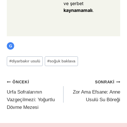
ve şerbet
kaynamamalı
.
G
#
diyarbakır usulü
#
soğuk baklava
ÖNCEKI
SONRAKI
Urfa Sofralarının
Zor Ama Efsane: Anne
Vazgeçilmezi: Yoğurtlu
Usulü Su Böreği
Dövme Mezesi