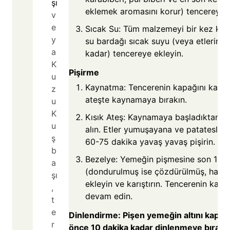
şı
eklemek aromasını korur) tencereye i
v
e
Sıcak Su: Tüm malzemeyi bir kez karış
y
su bardağı sıcak suyu (veya etlerin ü
a
kadar) tencereye ekleyin.
K
Pişirme
u
Kaynatma: Tencerenin kapağını kapat
z
ateşte kaynamaya bırakın.
u
K
Kısık Ateş: Kaynamaya başladıktan so
u
alın. Etler yumuşayana ve patatesler 
ş
60-75 dakika yavaş yavaş pişirin.
b
Bezelye: Yemeğin pişmesine son 10 d
a
(dondurulmuş ise çözdürülmüş, haşlan
şı
ekleyin ve karıştırın. Tencerenin kap
,
devam edin.
t
e
Dinlendirme: Pişen yemeğin altını kapat
r
önce 10 dakika kadar dinlenmeye bırakı