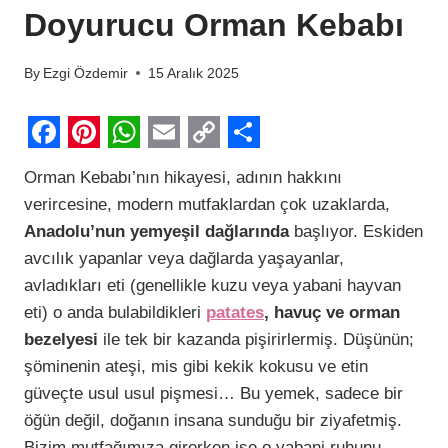
Doyurucu Orman Kebabı
By
Ezgi Özdemir
15 Aralık 2025
F
P
W
E
C
S
Orman Kebabı’nın hikayesi, adının hakkını
a
i
h
m
o
h
verircesine, modern mutfaklardan çok uzaklarda,
c
n
a
a
p
a
Anadolu’nun yemyeşil dağlarında
başlıyor. Eskiden
e
t
t
i
y
r
avcılık yapanlar veya dağlarda yaşayanlar,
b
e
s
l
L
e
avladıkları eti (genellikle kuzu veya yabani hayvan
eti) o anda bulabildikleri
patates
, havuç ve orman
o
r
A
i
bezelyesi
ile tek bir kazanda pişirirlermiş. Düşünün;
o
e
p
n
şöminenin ateşi, mis gibi kekik kokusu ve etin
k
s
p
k
güveçte usul usul pişmesi… Bu yemek, sadece bir
t
öğün değil, doğanın insana sunduğu bir ziyafetmiş.
Bizim mutfağımıza girerken ise o yabani ruhunu