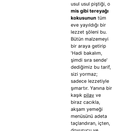
usul usul piştiği, o
mis gibi tereyağı
kokusunun
tüm
eve yayıldığı bir
lezzet şöleni bu.
Bütün malzemeyi
bir araya getirip
'Hadi bakalım,
şimdi sıra sende'
dediğimiz bu tarif,
sizi yormaz;
sadece lezzetiyle
şımartır. Yanına bir
kaşık
pilav
ve
biraz cacıkla,
akşam yemeği
menüsünü adeta
taçlandıran, içten,
doyurucu ve