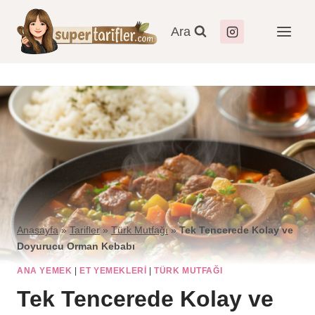
Ara
Anasayfa
»
Tarifler
»
Türk Mutfağı
»
Tek Tencerede Kolay ve
Doyurucu Orman Kebabı
ANA YEMEK
|
ET YEMEKLERI
|
TÜRK MUTFAĞI
Tek Tencerede Kolay ve