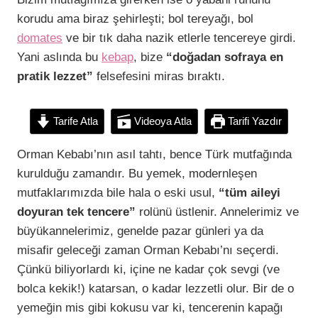
korudu ama biraz şehirleşti; bol tereyağı, bol
domates
ve bir tık daha nazik etlerle tencereye girdi.
Yani aslında bu
kebap
, bize
“doğadan sofraya en
pratik lezzet”
felsefesini miras bıraktı.
Tarife Atla
Videoya Atla
Tarifi Yazdır
Orman Kebabı’nın asıl tahtı, bence Türk mutfağında
kurulduğu zamandır. Bu yemek, modernleşen
mutfaklarımızda bile hala o eski usul,
“tüm aileyi
doyuran tek tencere”
rolünü üstlenir. Annelerimiz ve
büyükannelerimiz, genelde pazar günleri ya da
misafir geleceği zaman Orman Kebabı’nı seçerdi.
Çünkü biliyorlardı ki, içine ne kadar çok sevgi (ve
bolca kekik!) katarsan, o kadar lezzetli olur. Bir de o
yemeğin mis gibi kokusu var ki, tencerenin kapağı