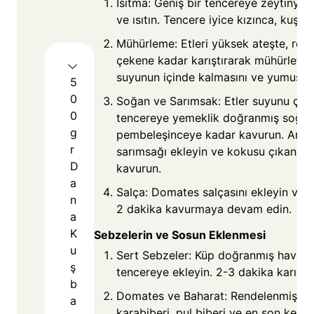
Isıtma: Geniş bir tencereye zeytinyağı
ve ısıtın. Tencere iyice kızınca, kuşbaş
Mühürleme: Etleri yüksek ateşte, ren
çekene kadar karıştırarak mühürleyin.
suyunun içinde kalmasını ve yumuşak 
5
0
Soğan ve Sarımsak: Etler suyunu çekt
0
tencereye yemeklik doğranmış soğanı
g
pembeleşinceye kadar kavurun. Ardı
r
sarımsağı ekleyin ve kokusu çıkana k
D
kavurun.
a
Salça: Domates salçasını ekleyin ve 
n
2 dakika kavurmaya devam edin.
a
K
Sebzelerin ve Sosun Eklenmesi
u
Sert Sebzeler: Küp doğranmış havuçla
ş
tencereye ekleyin. 2-3 dakika karıştı
b
Domates ve Baharat: Rendelenmiş do
a
karabiberi, pul biberi ve en son kekiğ