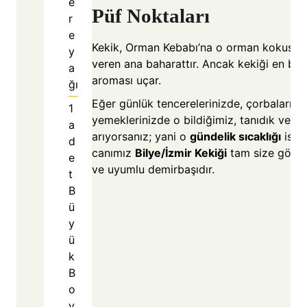
e
Püf Noktaları
r
e
Kekik, Orman Kebabı’na o orman kokusunu
y
veren ana baharattır. Ancak kekiği en ba
a
aroması uçar.
ğı
Eğer günlük tencerelerinizde, çorbalarını
1
yemeklerinizde o bildiğimiz, tanıdık ve de
a
arıyorsanız; yani o
gündelik sıcaklığı
istiy
d
canımız
Bilye/İzmir Kekiği
tam size göre. 
e
ve uyumlu demirbaşıdır.
t
B
ü
y
ü
k
B
o
y