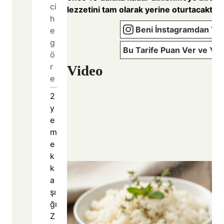
ci
lezzetini tam olarak yerine oturtacaktır.
h
Beni İnstagramdan Tak
e
g
Bu Tarife Puan Ver ve Yo
ö
r
Video
e
2
y
e
m
e
k
k
a
şı
ğı
Z