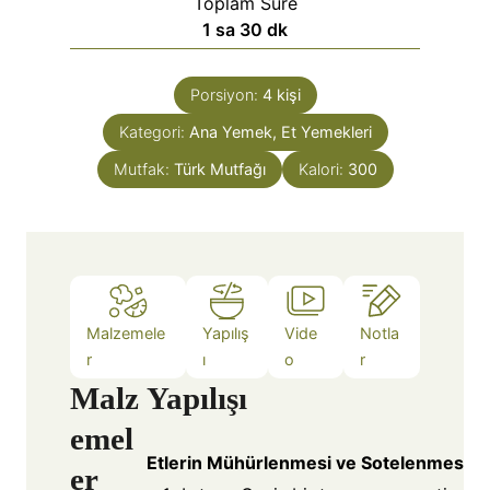
Toplam Süre
1
sa
30
dk
Porsiyon:
4
kişi
Kategori:
Ana Yemek, Et Yemekleri
Mutfak:
Türk Mutfağı
Kalori:
300
Malzemele
Yapılış
Vide
Notla
r
ı
o
r
Malz
Yapılışı
emel
Etlerin Mühürlenmesi ve Sotelenmesi
er