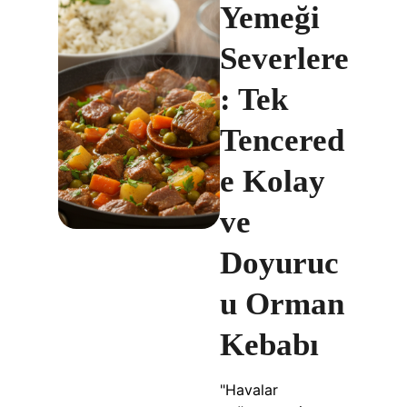
Yemeği
Severlere
: Tek
Tencered
e Kolay
ve
Doyuruc
u Orman
Kebabı
"Havalar