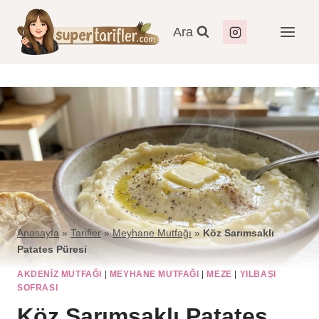
Ara
Anasayfa
»
Tarifler
»
Meyhane Mutfağı
»
Köz Sarımsaklı
Patates Püresi
AKDENIZ MUTFAĞI
|
MEYHANE MUTFAĞI
|
MEZE
|
YILBAŞI
SOFRASI
Köz Sarımsaklı Patates