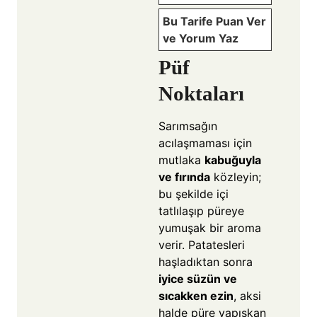
Bu Tarife Puan Ver
ve Yorum Yaz
Püf
Noktaları
Sarımsağın
acılaşmaması için
mutlaka
kabuğuyla
ve fırında
közleyin;
bu şekilde içi
tatlılaşıp püreye
yumuşak bir aroma
verir. Patatesleri
haşladıktan sonra
iyice süzün ve
sıcakken ezin
, aksi
halde püre yapışkan