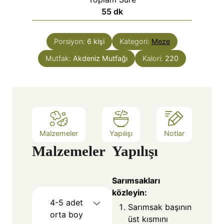
55
dk
Porsiyon:
6
kişi
Kategori:
Meze
Mutfak:
Akdeniz Mutfağı
Kalori:
220
Malzemeler
Yapılışı
Notlar
Malzemeler
Yapılışı
Sarımsakları
közleyin:
4-5
adet
Sarımsak başının
orta boy
üst kısmını