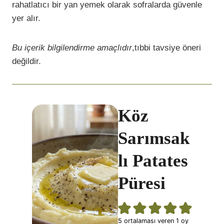
rahatlatıcı bir yan yemek olarak sofralarda güvenle
yer alır.
Bu içerik bilgilendirme amaçlıdır
,tıbbi tavsiye öneri
değildir.
Köz
Sarımsak
lı Patates
Püresi
5
ortalaması veren 1 oy