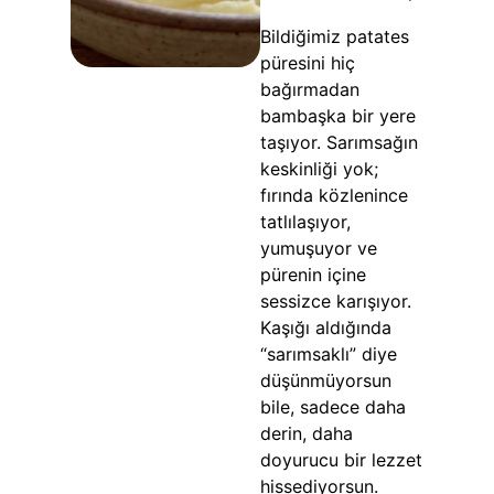
Bildiğimiz patates
püresini hiç
bağırmadan
bambaşka bir yere
taşıyor. Sarımsağın
keskinliği yok;
fırında közlenince
tatlılaşıyor,
yumuşuyor ve
pürenin içine
sessizce karışıyor.
Kaşığı aldığında
“sarımsaklı” diye
düşünmüyorsun
bile, sadece daha
derin, daha
doyurucu bir lezzet
hissediyorsun.