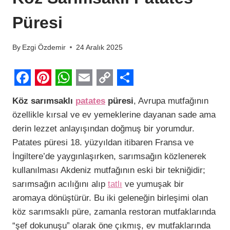
Püresi
By
Ezgi Özdemir
24 Aralık 2025
F
P
W
E
C
S
Köz sarımsaklı
patates
püresi
, Avrupa mutfağının
a
i
h
m
o
h
özellikle kırsal ve ev yemeklerine dayanan sade ama
c
n
a
a
p
a
derin lezzet anlayışından doğmuş bir yorumdur.
e
t
t
i
y
r
Patates püresi 18. yüzyıldan itibaren Fransa ve
b
e
s
l
L
e
İngiltere’de yaygınlaşırken, sarımsağın közlenerek
kullanılması Akdeniz mutfağının eski bir tekniğidir;
o
r
A
i
sarımsağın acılığını alıp
tatlı
ve yumuşak bir
o
e
p
n
aromaya dönüştürür. Bu iki geleneğin birleşimi olan
k
s
p
k
köz sarımsaklı püre, zamanla restoran mutfaklarında
t
“şef dokunuşu” olarak öne çıkmış, ev mutfaklarında