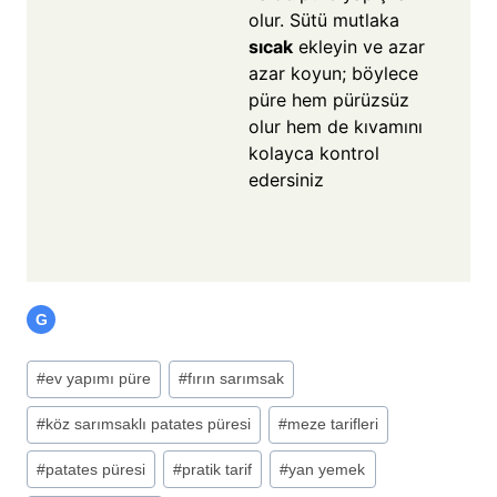
olur. Sütü mutlaka
sıcak
ekleyin ve azar
azar koyun; böylece
püre hem pürüzsüz
olur hem de kıvamını
kolayca kontrol
edersiniz
G
#
ev yapımı püre
#
fırın sarımsak
#
köz sarımsaklı patates püresi
#
meze tarifleri
#
patates püresi
#
pratik tarif
#
yan yemek