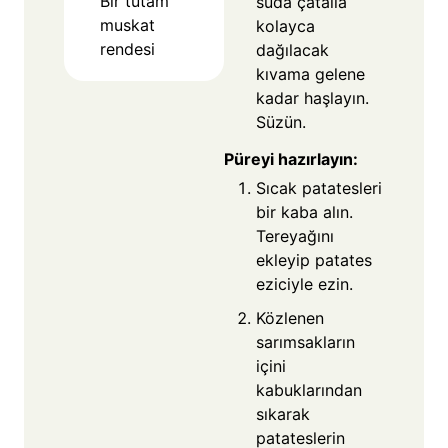
Bir tutam
suda çatalla
muskat
kolayca
rendesi
dağılacak
kıvama gelene
kadar haşlayın.
Süzün.
Püreyi hazırlayın:
Sıcak patatesleri
bir kaba alın.
Tereyağını
ekleyip patates
eziciyle ezin.
Közlenen
sarımsakların
içini
kabuklarından
sıkarak
patateslerin