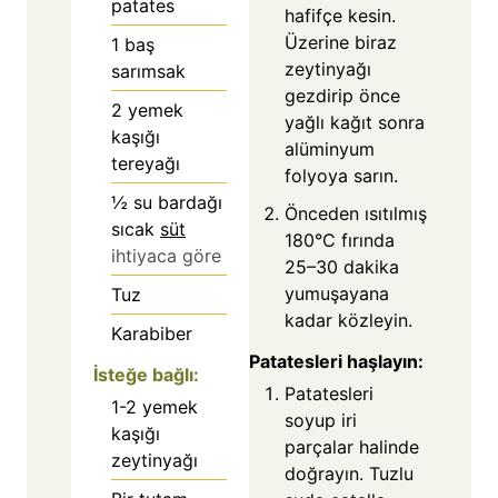
patates
hafifçe kesin.
Üzerine biraz
1
baş
zeytinyağı
sarımsak
gezdirip önce
2
yemek
yağlı kağıt sonra
kaşığı
alüminyum
tereyağı
folyoya sarın.
½
su bardağı
Önceden ısıtılmış
sıcak
süt
180°C fırında
ihtiyaca göre
25–30 dakika
yumuşayana
Tuz
kadar közleyin.
Karabiber
Patatesleri haşlayın:
İsteğe bağlı:
Patatesleri
1-2
yemek
soyup iri
kaşığı
parçalar halinde
zeytinyağı
doğrayın. Tuzlu