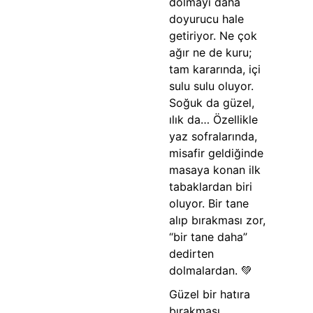
dolmayı daha
doyurucu hale
getiriyor. Ne çok
ağır ne de kuru;
tam kararında, içi
sulu sulu oluyor.
Soğuk da güzel,
ılık da… Özellikle
yaz sofralarında,
misafir geldiğinde
masaya konan ilk
tabaklardan biri
oluyor. Bir tane
alıp bırakması zor,
“bir tane daha”
dedirten
dolmalardan. 💚
Güzel bir hatıra
bırakması