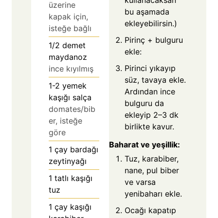
üzerine
bu aşamada
kapak için,
ekleyebilirsin.)
isteğe bağlı
Pirinç + bulguru
1/2
demet
ekle:
maydanoz
Pirinci yıkayıp
ince kıyılmış
süz, tavaya ekle.
1-2
yemek
Ardından ince
kaşığı salça
bulguru da
domates/bib
ekleyip 2–3 dk
er, isteğe
birlikte kavur.
göre
Baharat ve yeşillik:
1
çay bardağı
Tuz, karabiber,
zeytinyağı
nane, pul biber
1
tatlı kaşığı
ve varsa
tuz
yenibaharı ekle.
1
çay kaşığı
Ocağı kapatıp