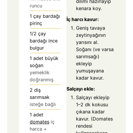
dilimi hazırlayıp
runcu
kenara koy.
1
çay bardağı
İç harcı kavur:
pirinç
Geniş tavaya
1/2
çay
zeytinyağının
bardağı ince
yarısını al.
bulgur
Soğanı (ve varsa
sarımsağı)
1
adet büyük
ekleyip
soğan
yumuşayana
yemeklik
kadar kavur.
doğranmış
Salçayı ekle:
2
diş
sarımsak
Salçayı ekleyip
isteğe bağlı
1–2 dk kokusu
çıkana kadar
1
adet
kavur. (Domates
domates
iç
rendesi
harca +
kullanacaksan