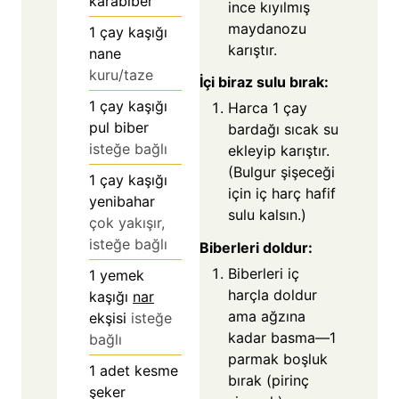
karabiber
ince kıyılmış
maydanozu
1
çay kaşığı
karıştır.
nane
kuru/taze
İçi biraz sulu bırak:
1
çay kaşığı
Harca 1 çay
pul biber
bardağı sıcak su
isteğe bağlı
ekleyip karıştır.
(Bulgur şişeceği
1
çay kaşığı
için iç harç hafif
yenibahar
sulu kalsın.)
çok yakışır,
isteğe bağlı
Biberleri doldur:
Biberleri iç
1
yemek
harçla doldur
kaşığı
nar
ama ağzına
ekşisi
isteğe
kadar basma—1
bağlı
parmak boşluk
1
adet kesme
bırak (pirinç
şeker