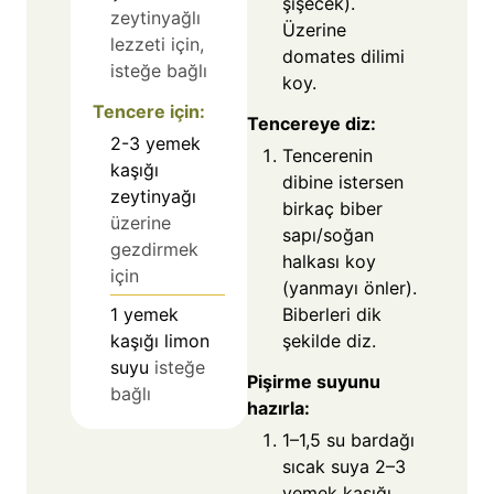
şişecek).
zeytinyağlı
Üzerine
lezzeti için,
domates dilimi
isteğe bağlı
koy.
Tencere için:
Tencereye diz:
2-3
yemek
Tencerenin
kaşığı
dibine istersen
zeytinyağı
birkaç biber
üzerine
sapı/soğan
gezdirmek
halkası koy
için
(yanmayı önler).
Biberleri dik
1
yemek
şekilde diz.
kaşığı limon
suyu
isteğe
Pişirme suyunu
bağlı
hazırla:
1–1,5 su bardağı
sıcak suya 2–3
yemek kaşığı