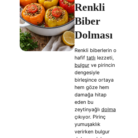
t
Renkli
Biber
Dolması
Renkli biberlerin o
hafif
tatlı
lezzeti,
bulgur
ve pirincin
dengesiyle
birleşince ortaya
hem göze hem
damağa hitap
eden bu
zeytinyağlı
dolma
çıkıyor. Pirinç
yumuşaklık
verirken bulgur