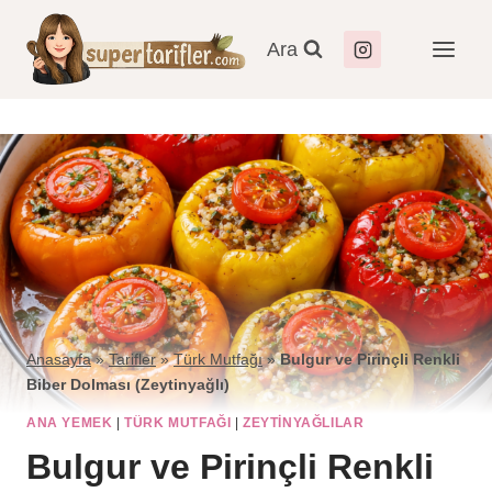
Ara
Anasayfa
»
Tarifler
»
Türk Mutfağı
»
Bulgur ve Pirinçli Renkli
Biber Dolması (Zeytinyağlı)
ANA YEMEK
|
TÜRK MUTFAĞI
|
ZEYTINYAĞLILAR
Bulgur ve Pirinçli Renkli