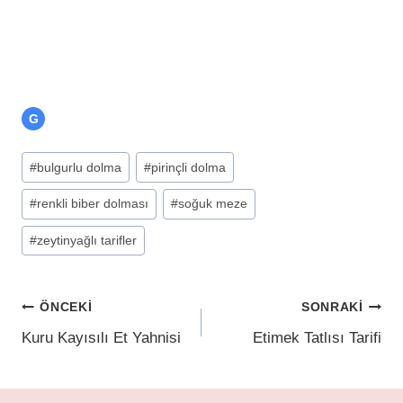
G
#
bulgurlu dolma
#
pirinçli dolma
#
renkli biber dolması
#
soğuk meze
#
zeytinyağlı tarifler
ÖNCEKI
SONRAKI
Kuru Kayısılı Et Yahnisi
Etimek Tatlısı Tarifi