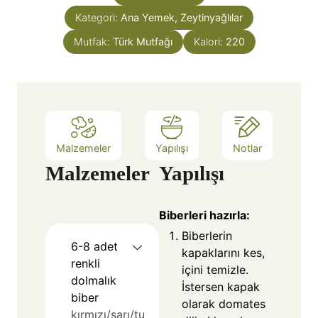
Kategori:
Ana Yemek, Zeytinyağlılar
Mutfak:
Türk Mutfağı
Kalori:
220
Malzemeler
Yapılışı
Notlar
Malzemeler
Yapılışı
Biberleri hazırla:
Biberlerin
6-8
adet
kapaklarını kes,
renkli
içini temizle.
dolmalık
İstersen kapak
biber
olarak domates
kırmızı/sarı/tu