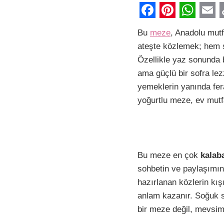
F
P
W
E
Bu
meze
, Anadolu mut
a
i
h
m
ateşte közlemek; hem 
c
n
a
a
Özellikle yaz sonunda b
e
t
t
i
ama güçlü bir sofra le
b
e
s
l
yemeklerin yanında fera
yoğurtlu meze, ev mutf
o
r
A
i
o
e
p
k
s
p
t
Bu meze en çok
kalaba
sohbetin ve paylaşımın
hazırlanan közlerin kış
anlam kazanır. Soğuk s
bir meze değil, mevsiml