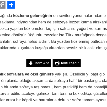
C
S
fağında
közleme geleneğinin
en sevilen yansımalarından bir
o
h
saklama ihtiyacından hem de sebzeye lezzet katma alışkanl
p
a
olca yapılan közlemeler, kış için saklanır; yoğurt ve sarıms
y
r
zzetine dönüşür. Yoğurtlu mezeler ise Türk mutfağında denge
L
e
hlatır, sofraya nefes aldırır. Bu yüzden közlenmiş patlıcan 
aklarında kuşaktan kuşağa aktarılan sessiz bir klasik olmuş
n
Tarife Atla
Tarifi Yazdır
k
lık sofralara ve özel günlere
yakışır. Özellikle yılbaşı gib
 ön planda olduğu akşamlarda sofraya hafif bir başlangıç ola
ın bir anda sofraya taşınması, hem pratikliği hem de nostaljik
ervis edilir, aceleye gelmez; tam tersine bekledikçe güzelle
er arası bir köprü ve hatıralarla dolu bir sofra tamamlayıcısı