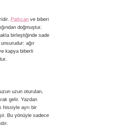
idir.
Patlıcan
ve biberi
ığından doğmuştur.
akla birleştiğinde sade
 unsurudur: ağır
ve kapya biberli
tur.
i uzun uzun oturulan,
rak gelir. Yazdan
 hissiyle ayrı bir
şir. Bu yönüyle sadece
dır.