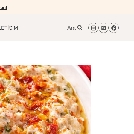
un!
Ara
LETIŞIM