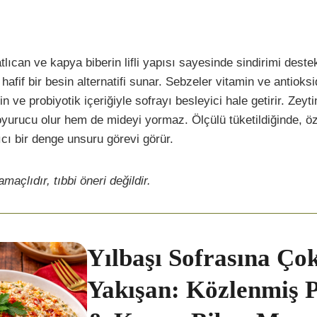
ıcan ve kapya biberin lifli yapısı sayesinde sindirimi deste
 hafif bir besin alternatifi sunar. Sebzeler vitamin ve antiok
n ve probiyotik içeriğiyle sofrayı besleyici hale getirir. Zeyt
yurucu olur hem de mideyi yormaz. Ölçülü tüketildiğinde, öze
ıcı bir denge unsuru görevi görür.
maçlıdır, tıbbi öneri değildir.
Yılbaşı Sofrasına Ço
Yakışan: Közlenmiş P