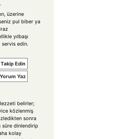
.
ın, üzerine
seniz pul biber ya
iraz
likle yılbaşı
 servis edin.
Takip Edin
e Yorum Yaz
zzeti belirler;
iyice közlenmiş
Közledikten sonra
a süre dinlendirip
aha kolay