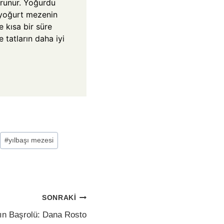
runur. Yoğurdu
 yoğurt mezenin
 kısa bir süre
 tatların daha iyi
#
yılbaşı mezesi
SONRAKI
nın Başrolü: Dana Rosto