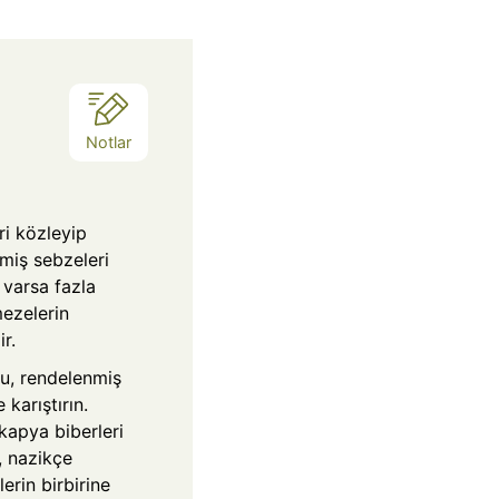
k
a
Notlar
ri közleyip
miş sebzeleri
varsa fazla
ezelerin
r.
u, rendelenmiş
karıştırın.
kapya biberleri
, nazikçe
erin birbirine