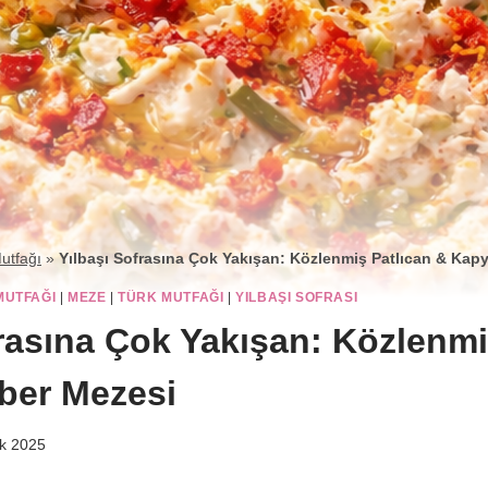
utfağı
»
Yılbaşı Sofrasına Çok Yakışan: Közlenmiş Patlıcan & Kap
MUTFAĞI
|
MEZE
|
TÜRK MUTFAĞI
|
YILBAŞI SOFRASI
frasına Çok Yakışan: Közlenmi
ber Mezesi
ık 2025