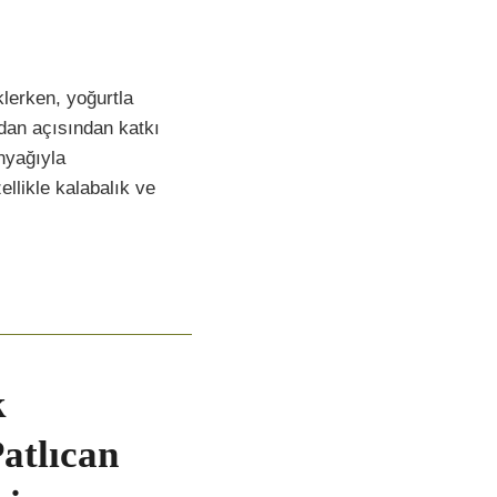
klerken, yoğurtla
sidan açısından katkı
inyağıyla
llikle kalabalık ve
k
atlıcan