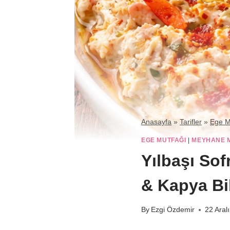
Anasayfa
»
Tarifler
»
Ege M
EGE MUTFAĞI
|
MEYHANE 
Yılbaşı So
& Kapya Bi
By
Ezgi Özdemir
22 Aral