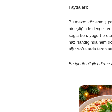
Faydaları;
Bu meze; közlenmiş patl
birleştiğinde dengeli ve
sağlarken, yoğurt protei
hazırlandığında hem do
ağır sofralarda ferahlat
Bu içerik bilgilendirme a