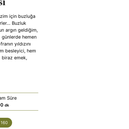
si
zim için buzluğa
rler… Buzluk
un argın geldiğim,
m günlerde hemen
franın yıldızını
m besleyici, hem
; biraz emek,
am Süre
d
40
dk
a
k
:
160
i