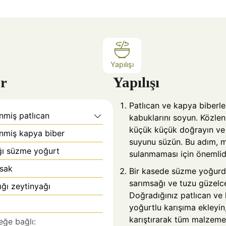
k
a
Yapılışı
r
Yapılışı
Patlıcan ve kapya biberle
nmiş patlıcan
kabuklarını soyun. Közlen
küçük küçük doğrayın ve 
nmiş kapya biber
suyunu süzün. Bu adım, m
ğı süzme yoğurt
sulanmaması için önemlidi
msak
Bir kasede süzme yoğurd
sarımsağı ve tuzu güzelce 
ğı zeytinyağı
Doğradığınız patlıcan ve 
yoğurtlu karışıma ekleyin
karıştırarak tüm malzemel
teğe bağlı: