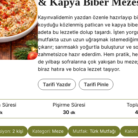
& Kapya Biber Meze
Kayınvalidemin yazdan özenle hazırlayıp bi
koyduğu közlenmiş patlıcan ve kapya bibe
adeta bu lezzetle dolup taşardı. İşten yorg
mutfakta uzun uzun uğraşmak istemediği
çıkarır; sarımsaklı yoğurtla buluşturur ve so
zahmetsizce hazır ederdim. Hem pratik, he
de yılbaşı sofralarına çok yakışan bu meze
biraz hatıra ve bolca lezzet taşıyor.
Tarifi Yazdır
Tarifi Pinle
 Süresi
Pişirme Süresi
Topl
d
30
dk
dk
a
k
siyon:
2
kişi
Kategori:
Meze
Mutfak:
Türk Mutfağı
Kalori
i