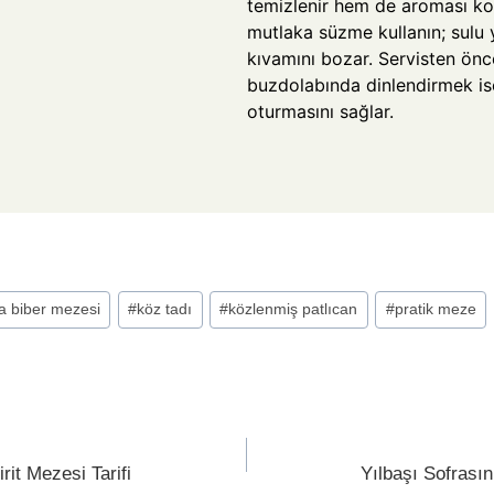
temizlenir hem de aroması ko
mutlaka süzme kullanın; sulu
kıvamını bozar. Servisten önce
buzdolabında dinlendirmek ise
oturmasını sağlar.
a biber mezesi
#
köz tadı
#
közlenmiş patlıcan
#
pratik meze
rit Mezesi Tarifi
Yılbaşı Sofrası