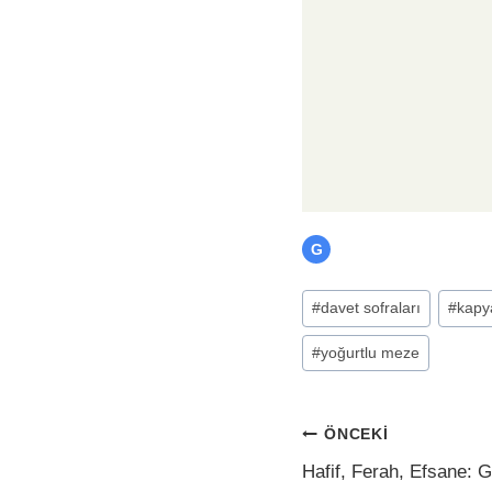
G
Post
#
davet sofraları
#
kapy
Tags:
#
yoğurtlu meze
Yazı
ÖNCEKI
Hafif, Ferah, Efsane: Gi
gezinmesi