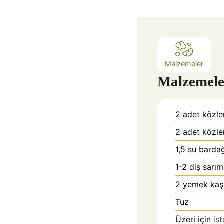
k
a
Malzemeler
Malzemele
2
adet közle
2
adet közle
1,5
su barda
1-2
diş sarı
2
yemek kaşı
Tuz
Üzeri için
is