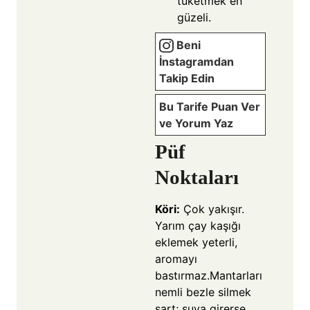
tüketmek en
güzeli.
Beni
İnstagramdan
Takip Edin
Bu Tarife Puan Ver
ve Yorum Yaz
Püf
Noktaları
Köri:
Çok yakışır.
Yarım çay kaşığı
eklemek yeterli,
aromayı
bastırmaz.Mantarları
nemli bezle silmek
şart; suya girerse