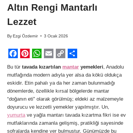
Altın Rengi Mantarlı
Lezzet
By
Ezgi Özdemir
3 Ocak 2026
F
P
W
E
C
S
Bu tür
tavada kızartılan
mantar
yemekleri
, Anadolu
a
i
h
m
o
h
mutfağında modern adıyla yer alsa da kökü oldukça
c
n
a
a
p
a
eskidir. Etin pahalı ya da her zaman bulunmadığı
e
t
t
i
y
r
dönemlerde, özellikle kırsal bölgelerde mantar
b
e
s
l
L
e
“doğanın eti” olarak görülmüş; eldeki az malzemeyle
doyurucu ve lezzetli yemekler yapılmıştır. Un,
o
r
A
i
yumurta
ve yağla mantarı tavada kızartma fikri ise ev
o
e
p
n
mutfaklarında zamanla gelişmiş, pratikliği sayesinde
k
s
p
k
sofralarda kendine yer bulmuştur. Günümüzde bu