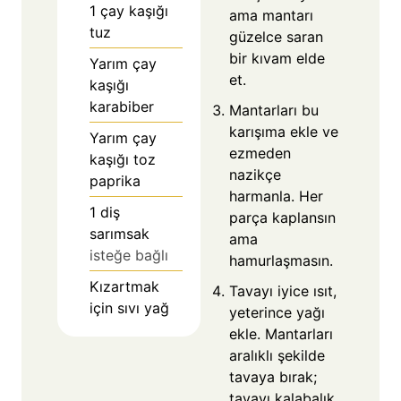
1
çay kaşığı
ama mantarı
tuz
güzelce saran
bir kıvam elde
Yarım çay
et.
kaşığı
karabiber
Mantarları bu
karışıma ekle ve
Yarım çay
ezmeden
kaşığı toz
nazikçe
paprika
harmanla. Her
1
diş
parça kaplansın
sarımsak
ama
isteğe bağlı
hamurlaşmasın.
Kızartmak
Tavayı iyice ısıt,
için sıvı yağ
yeterince yağı
ekle. Mantarları
aralıklı şekilde
tavaya bırak;
tavayı kalabalık