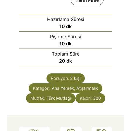
Tarifi Pinle
Hazırlama Süresi
10
dk
Pişirme Süresi
10
dk
Toplam Süre
20
dk
Porsiyon:
2
kişi
Kategori:
Ana Yemek, Atıştırmalık
Mutfak:
Türk Mutfağı
Kalori:
300