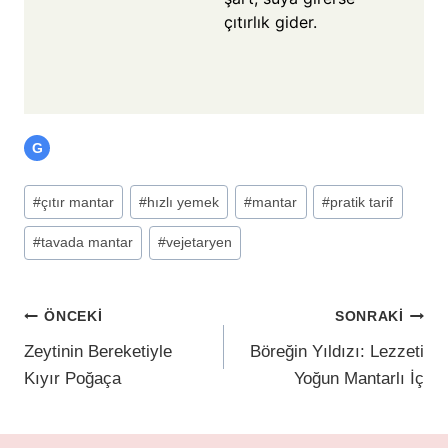
çıtırlık gider.
G
#
çıtır mantar
#
hızlı yemek
#
mantar
#
pratik tarif
#
tavada mantar
#
vejetaryen
ÖNCEKI
SONRAKI
Zeytinin Bereketiyle
Böreğin Yıldızı: Lezzeti
Kıyır Poğaça
Yoğun Mantarlı İç