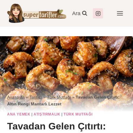
Ara
Anasayfa
»
Tarifler
»
Türk Mutfağı
»
Tavadan Gelen Çıtırtı:
Altın Rengi Mantarlı Lezzet
ANA YEMEK
|
ATIŞTIRMALIK
|
TÜRK MUTFAĞI
Tavadan Gelen Çıtırtı: