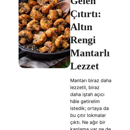
Gelen
Çıtırtı:
Altın
Rengi
Mantarlı
Lezzet
Mantarı biraz daha
lezzetli, biraz
daha iştah açıcı
hâle getirelim
istedik; ortaya da
bu çıtır lokmalar
çıktı. Ne ağır bir
kaplama var ne de