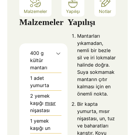
Malzemeler
Yapılışı
Notlar
Malzemeler
Yapılışı
Mantarları
yıkamadan,
nemli bir bezle
400
g
sil ve iri lokmalar
kültür
halinde doğra.
mantarı
Suya sokmamak
1
adet
mantarın çıtır
yumurta
kalması için en
önemli nokta.
2
yemek
kaşığı
mısır
Bir kapta
nişastası
yumurta, mısır
nişastası, un, tuz
1
yemek
ve baharatları
kaşığı un
karıştır. Koyu