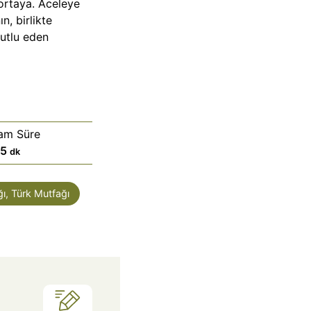
 ortaya. Aceleye
, birlikte
utlu eden
am Süre
d
15
dk
a
k
ı, Türk Mutfağı
i
k
a