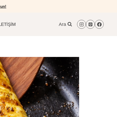
un!
Ara
LETIŞIM