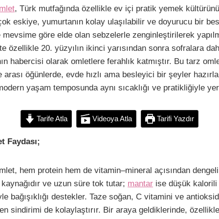
C
S
mlet
, Türk mutfağında özellikle ev içi pratik yemek kültürün
o
h
 çok eskiye, yumurtanın kolay ulaşılabilir ve doyurucu bir b
p
a
 mevsime göre elde olan sebzelerle zenginleştirilerek yapılm
y
r
te özellikle 20. yüzyılın ikinci yarısından sonra sofralara da
L
e
ın habercisi olarak omletlere ferahlık katmıştır. Bu tarz omlet
 arası öğünlerde, evde hızlı ama besleyici bir şeyler hazırl
 modern yaşam temposunda aynı sıcaklığı ve pratikliğiyle yeri
n
k
Tarife Atla
Videoya Atla
Tarifi Yazdır
t Faydası;
omlet, hem protein hem de vitamin–mineral açısından dengeli
n kaynağıdır ve uzun süre tok tutar;
mantar
ise düşük kaloril
ğiyle bağışıklığı destekler. Taze soğan, C vitamini ve antioks
 sindirimi de kolaylaştırır. Bir araya geldiklerinde, özellikl