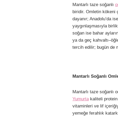
F
P
W
E
Mantarlı taze soğanlı
o
a
i
h
m
biridir. Omletin kökeni
c
n
a
a
dayanır; Anadolu’da ise
e
t
t
i
yaygınlaşmasıyla birlik
b
e
s
l
soğan ise bahar ayların
ya da geç kahvaltı–öğle
o
r
A
i
tercih edilir; bugün de
o
e
p
k
s
p
t
Mantarlı Soğanlı Omle
Mantarlı taze soğanlı 
Yumurta
kaliteli protei
vitaminleri ve lif içeri
yemeğe ferahlık katarken