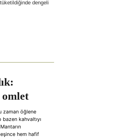
tüketildiğinde dengeli
dık:
 omlet
oğu zaman öğlene
p bazen kahvaltıyı
. Mantarın
leşince hem hafif