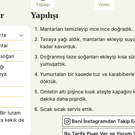
Yapılışı
Video
r
Yapılışı
Mantarları temizleyip ince ince doğradık.
rta
Tavaya yağı aldık, mantarları ekleyip suy
ntar
kadar kavurduk.
 soğan
Doğranmış taze soğanları ekleyip kısa sü
yumuşattık.
ğı
eya
Yumurtaları bir kasede tuz ve karabiberle 
döktük.
Omletin altı pişince kısık ateşte kapağını
dakika daha pişirdik.
Sıcak sıcak servis ettik.
 Bir tutam
ya kekik de
Beni İnstagramdan Takip E
Bu Tarife Puan Ver ve Yorum 