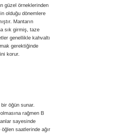
ün güzel örneklerinden
esin olduğu dönemlere
ıştır. Mantarın
ha sık girmiş, taze
ler genellikle kahvaltı
amak gerektiğinde
ni korur.
 bir öğün sunar.
i olmasına rağmen B
idanlar sayesinde
e öğlen saatlerinde ağır