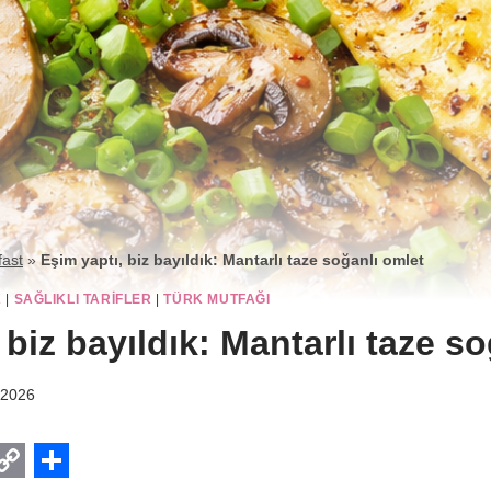
fast
»
Eşim yaptı, biz bayıldık: Mantarlı taze soğanlı omlet
K
|
SAĞLIKLI TARIFLER
|
TÜRK MUTFAĞI
 biz bayıldık: Mantarlı taze s
 2026