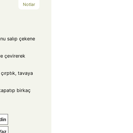
Notlar
unu salıp çekene
re çevirerek
çırptık, tavaya
 kapatıp birkaç
din
Yaz