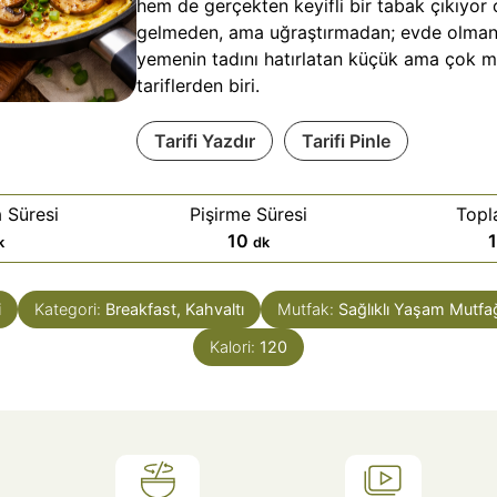
hem de gerçekten keyifli bir tabak çıkıyor
gelmeden, ama uğraştırmadan; evde olmanın
yemenin tadını hatırlatan küçük ama çok m
tariflerden biri.
Tarifi Yazdır
Tarifi Pinle
 Süresi
Pişirme Süresi
Topl
d
10
k
dk
a
k
i
Kategori:
Breakfast, Kahvaltı
Mutfak:
Sağlıklı Yaşam Mutfağ
i
k
Kalori:
120
a