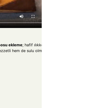
 sosu ekleme
; hafif ılıkken
lezzetli hem de sulu olmaz.