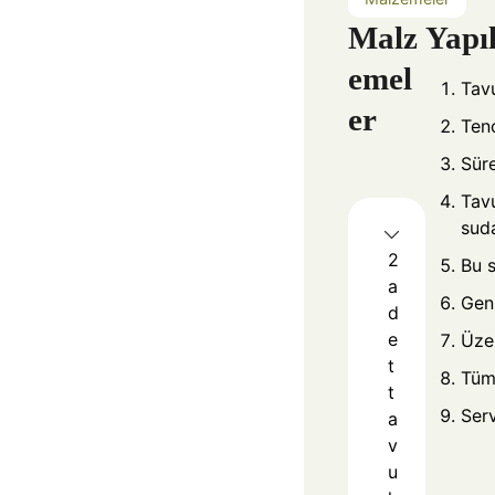
Malz
Yapıl
emel
Tavu
er
Tenc
Süre
Tavu
suda
2
Bu 
a
Geni
d
e
Üzer
t
Tüm 
t
Serv
a
v
u