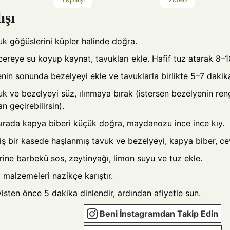
ışı
k göğüslerini küpler halinde doğra.
ereye su koyup kaynat, tavukları ekle. Hafif tuz atarak 8–1
nin sonunda bezelyeyi ekle ve tavuklarla birlikte 5–7 dakik
k ve bezelyeyi süz, ılınmaya bırak (istersen bezelyenin reng
n geçirebilirsin).
sırada kapya biberi küçük doğra, maydanozu ince ince kıy.
ş bir kasede haşlanmış tavuk ve bezelyeyi, kapya biber, cev
ine barbekü sos, zeytinyağı, limon suyu ve tuz ekle.
malzemeleri nazikçe karıştır.
isten önce 5 dakika dinlendir, ardından afiyetle sun.
Beni İnstagramdan Takip Edin