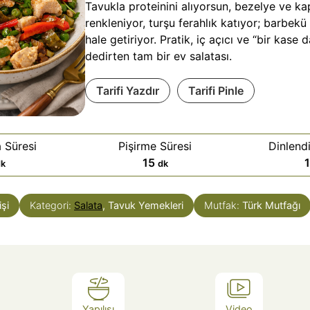
Tavukla proteinini alıyorsun, bezelye ve k
renkleniyor, turşu ferahlık katıyor; barbekü 
hale getiriyor. Pratik, iç açıcı ve “bir kase 
dedirten tam bir ev salatası.
Tarifi Yazdır
Tarifi Pinle
 Süresi
Pişirme Süresi
Dinlend
d
15
dk
dk
a
k
işi
Kategori:
Salata
, Tavuk Yemekleri
Mutfak:
Türk Mutfağı
i
k
a
Yapılışı
Video