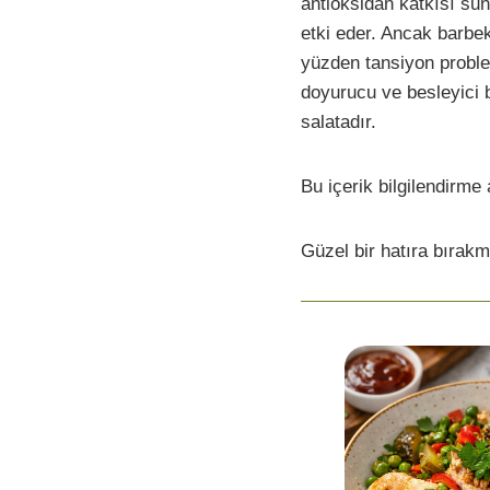
antioksidan katkısı sun
etki eder. Ancak barbe
yüzden tansiyon problem
doyurucu ve besleyici b
salatadır.
Bu içerik bilgilendirme 
Güzel bir hatıra bırakm