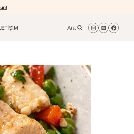
un!
Ara
LETIŞIM