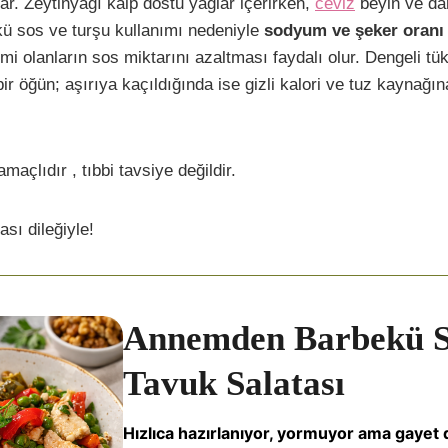
ar. Zeytinyağı kalp dostu yağlar içerirken,
ceviz
beyin ve da
kü sos ve turşu kullanımı nedeniyle
sodyum ve şeker oranı
i olanların sos miktarını azaltması faydalı olur. Dengeli tüke
ir öğün; aşırıya kaçıldığında ise gizli kalori ve tuz kaynağı
amaçlıdır , tıbbi tavsiye değildir.
ası dileğiyle!
Annemden Barbekü S
Tavuk Salatası
Hızlıca hazırlanıyor, yormuyor ama gayet