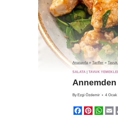
Anasayfa
»
Tarifler
»
Tavuk
SALATA
|
TAVUK YEMEKLE
Annemden B
By
Ezgi Özdemir
4 Ocak