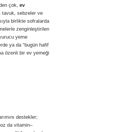
den çok,
ev
ş tavuk, sebzeler ve
yla birlikte sofralarda
elerle zenginleştirilen
oyurucu yeme
erde ya da “bugün hafif
a özenli bir ev yemeği
rımını destekler;
noz da vitamin–