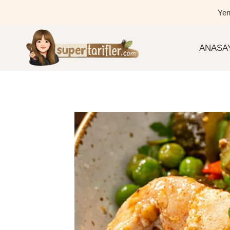
Skip
Yen
to
content
ANASA