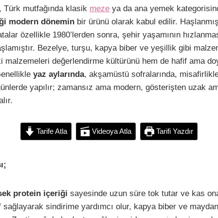
C
S
, Türk mutfağında klasik
meze
ya da ana yemek kategorisin
o
h
tiği modern dönemin
bir ürünü olarak kabul edilir. Haşlanmı
p
a
atalar özellikle 1980’lerden sonra, şehir yaşamının hızlanması
y
r
lamıştır. Bezelye, turşu, kapya biber ve yeşillik gibi malzem
L
e
ki malzemeleri değerlendirme kültürünü hem de hafif ama d
Genellikle
yaz aylarında
, akşamüstü sofralarında, misafirlikl
 günlerde yapılır; zamansız ama modern, gösterişten uzak am
n
lır.
k
Tarife Atla
Videoya Atla
Tarifi Yazdır
ı;
ek protein içeriği
sayesinde uzun süre tok tutar ve kas ona
lif sağlayarak sindirime yardımcı olur, kapya biber ve mayda