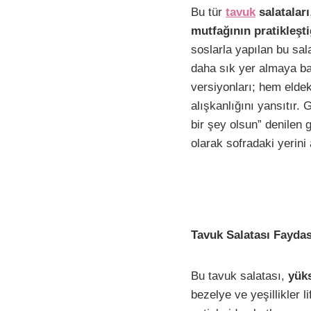
F
P
W
E
Bu tür
tavuk
salataları
a
i
h
m
mutfağının pratikleş
c
n
a
a
soslarla yapılan bu sal
e
t
t
i
daha sık yer almaya baş
b
e
s
l
versiyonları; hem elde
alışkanlığını yansıtır. 
o
r
A
i
bir şey olsun” denilen
o
e
p
olarak sofradaki yerini a
k
s
p
t
Tavuk Salatası Faydas
Bu tavuk salatası,
yüks
bezelye ve yeşillikler 