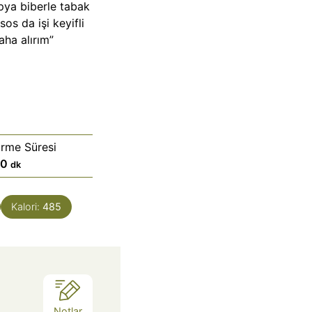
apya biberle tabak
sos da işi keyifli
daha alırım”
irme Süresi
d
10
dk
a
k
Kalori:
485
i
k
a
Notlar