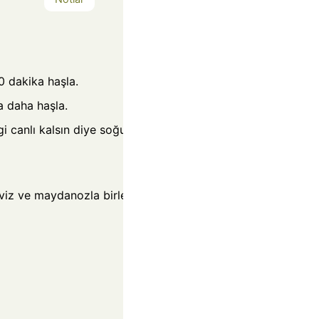
0 dakika haşla.
a daha haşla.
i canlı kalsın diye soğuk
iz ve maydanozla birleştir.