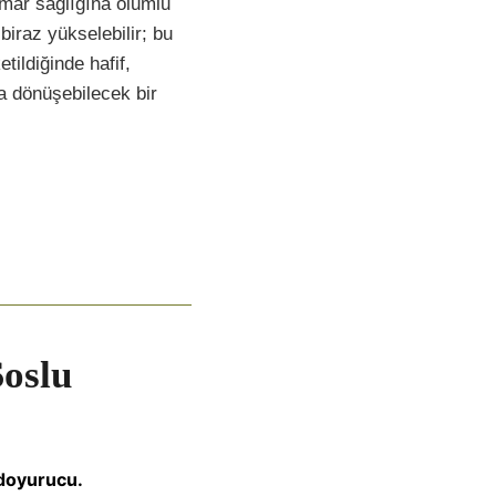
mar sağlığına olumlu
biraz yükselebilir; bu
tildiğinde hafif,
na dönüşebilecek bir
oslu
 doyurucu.