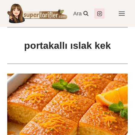
Skip
to
Ara
content
portakallı ıslak kek