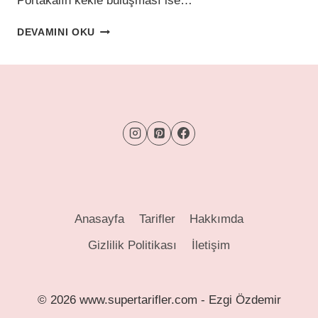
Portakalın kekle buluşması ise…
AZ
DEVAMINI OKU
ŞEKERLI,
FERAH
LEZZET:
PORTAKALLI
ISLAK
KEK
Anasayfa
Tarifler
Hakkımda
Gizlilik Politikası
İletişim
© 2026 www.supertarifler.com - Ezgi Özdemir