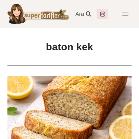
Skip
to
Ara
content
baton kek