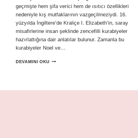
geçmişte hem şifa verici hem de ısıtıcı özellikleri
nedeniyle kış mutfaklarının vazgeçilmeziydi. 16.
yüzyılda İngiltere’de Kraliçe I. Elizabeth’in, saray
misafirlerine insan şeklinde zencefilli kurabiyeler
hazırlattığına dair anlatılar bulunur. Zamanla bu
kurabiyeler Noel ve…
YENI
DEVAMINI OKU
YILA
GÜLÜMSETEN
TAT:
ZENCEFILLI
KURABIYE
ADAM