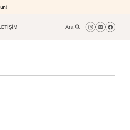
un!
Ara
LETIŞIM