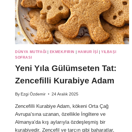
DÜNYA MUTFAĞI
|
EKMEK/FIRIN
|
HAMUR IŞI
|
YILBAŞI
SOFRASI
Yeni Yıla Gülümseten Tat:
Zencefilli Kurabiye Adam
By
Ezgi Özdemir
24 Aralık 2025
Zencefilli Kurabiye Adam, kökeni Orta Çağ
Avrupa’sına uzanan, özellikle İngiltere ve
Almanya’da kış aylarıyla özdeşleşmiş bir
kurabiyedir. Zencefil ve tarçın gibi baharatlar,