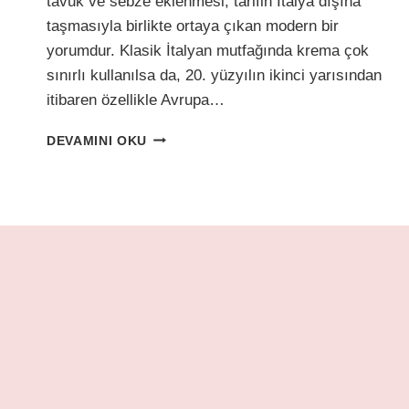
tavuk ve sebze eklenmesi, tarifin İtalya dışına
taşmasıyla birlikte ortaya çıkan modern bir
yorumdur. Klasik İtalyan mutfağında krema çok
sınırlı kullanılsa da, 20. yüzyılın ikinci yarısından
itibaren özellikle Avrupa…
RESTORAN
DEVAMINI OKU
USULÜ
TAVUKLU
BROKOLILI
PENNE