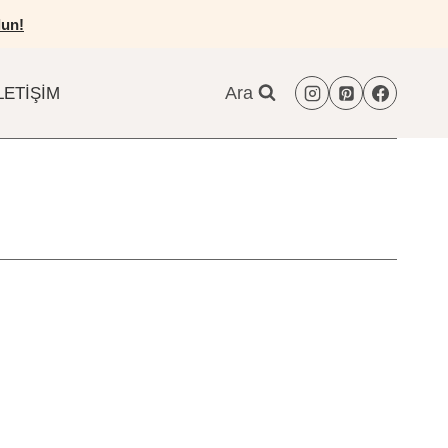
un!
Ara
LETIŞIM