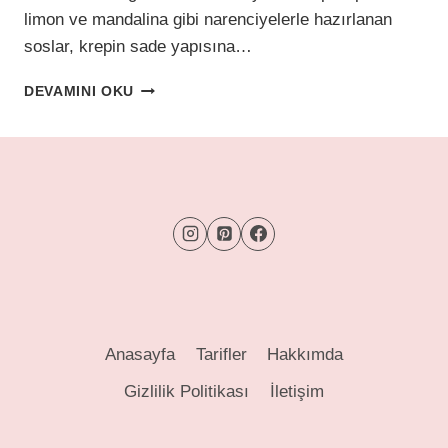
limon ve mandalina gibi narenciyelerle hazırlanan
soslar, krepin sade yapısına…
MANDALINA
DEVAMINI OKU
SOSLU,
MANDALINA
DOLGULU
KREP
Anasayfa
Tarifler
Hakkımda
Gizlilik Politikası
İletişim