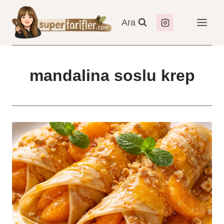
Skip
to
Ara
content
mandalina soslu krep