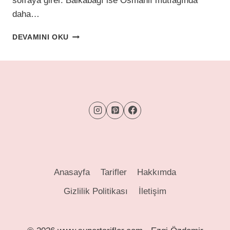
sofraya girer. Balkabağı ise Osmanlı mutfağında
daha…
İNCIRLI
DEVAMINI OKU
BALKABAKLI
SALATA
(DOYURAN,
HAFIF,
ŞIK!)
Anasayfa
Tarifler
Hakkımda
Gizlilik Politikası
İletişim