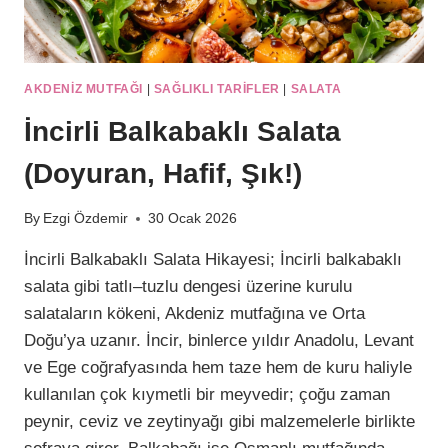
AKDENIZ MUTFAĞI
|
SAĞLIKLI TARIFLER
|
SALATA
İncirli Balkabaklı Salata
(Doyuran, Hafif, Şık!)
By
Ezgi Özdemir
30 Ocak 2026
İncirli Balkabaklı Salata Hikayesi; İncirli balkabaklı
salata gibi tatlı–tuzlu dengesi üzerine kurulu
salataların kökeni, Akdeniz mutfağına ve Orta
Doğu’ya uzanır. İncir, binlerce yıldır Anadolu, Levant
ve Ege coğrafyasında hem taze hem de kuru haliyle
kullanılan çok kıymetli bir meyvedir; çoğu zaman
peynir, ceviz ve zeytinyağı gibi malzemelerle birlikte