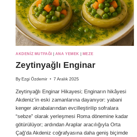
AKDENIZ MUTFAĞI
|
ANA YEMEK
|
MEZE
Zeytinyağlı Enginar
By
Ezgi Özdemir
7 Aralık 2025
Zeytinyağlı Enginar Hikayesi; Enginarın hikâyesi
Akdeniz’in eski zamanlarına dayanıyor: yabani
kenger akrabalarından evcilleştirilip sofralara
“sebze” olarak yerleşmesi Roma dönemine kadar
götürülüyor; ardından Araplar aracılığıyla Orta
Çağ’da Akdeniz coğrafyasına daha geniş biçimde