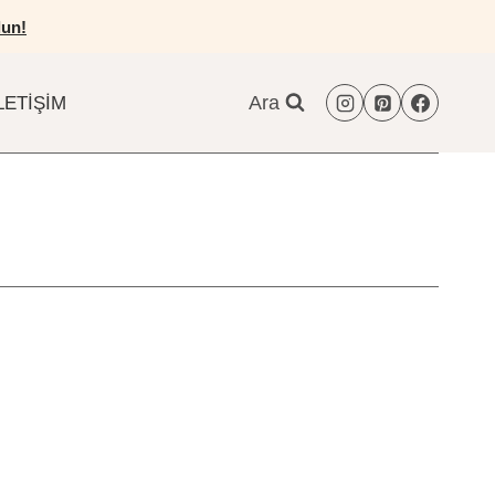
un!
Ara
LETIŞIM